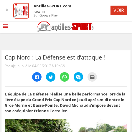
Antilles-SPORT.com
✕
VOIR
GRATUIT
Sur Google Play
Cap Nord : La Défense est d’attaque !
Par ujc, publié le 04/05/2017 à 10h56
C
C
C
C
C
l
l
l
l
l
i
i
i
i
i
q
q
q
q
q
u
u
u
u
u
e
e
e
e
e
L’équipe de La Défense réalise une belle performance lors de la
z
z
z
z
z
1ère étape du Grand Prix Cap Nord ce jeudi après-midi entre le
p
p
p
p
p
o
o
o
o
o
Gros-Morne et Basse-Pointe. David Michaud s’impose devant
u
u
u
u
u
son coéquipier Etienne Tortelier.
r
r
r
r
r
p
p
p
p
e
a
a
a
a
n
r
r
r
r
v
t
t
t
t
o
a
a
a
a
y