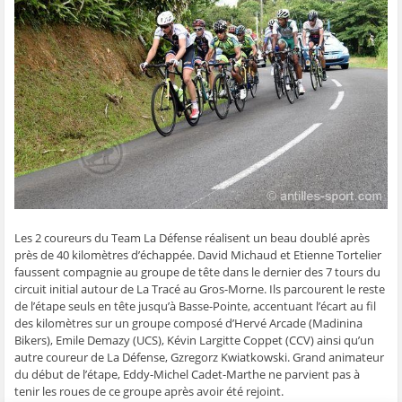
g
g
g
g
e
e
e
e
e
r
r
r
r
r
p
s
s
s
s
a
u
u
u
u
r
r
r
r
r
e
F
T
W
S
-
a
w
h
k
m
c
i
a
y
a
e
t
t
p
i
b
t
s
e
l
o
e
A
(
à
o
r
p
o
u
k
(
p
u
n
(
o
(
v
a
o
u
o
r
m
u
v
u
e
i
v
r
v
d
(
r
e
r
a
o
e
d
e
n
u
d
a
d
s
v
a
n
a
u
r
Les 2 coureurs du Team La Défense réalisent un beau doublé après
n
s
n
n
e
s
u
s
e
d
près de 40 kilomètres d’échappée. David Michaud et Etienne Tortelier
u
n
u
n
a
n
e
n
o
n
faussent compagnie au groupe de tête dans le dernier des 7 tours du
e
n
e
u
s
circuit initial autour de La Tracé au Gros-Morne. Ils parcourent le reste
n
o
n
v
u
o
u
o
e
n
de l’étape seuls en tête jusqu’à Basse-Pointe, accentuant l’écart au fil
u
v
u
l
e
des kilomètres sur un groupe composé d’Hervé Arcade (Madinina
v
e
v
l
n
e
l
e
e
o
Bikers), Emile Demazy (UCS), Kévin Largitte Coppet (CCV) ainsi qu’un
l
l
l
f
u
autre coureur de La Défense, Gzregorz Kwiatkowski. Grand animateur
l
e
l
e
v
e
f
e
n
e
du début de l’étape, Eddy-Michel Cadet-Marthe ne parvient pas à
f
e
f
ê
l
e
n
e
t
l
tenir les roues de ce groupe après avoir été rejoint.
n
ê
n
r
e