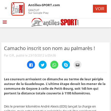
Antilles-SPORT.com
✕
VOIR
GRATUIT
Sur Google Play
Camacho inscrit son nom au palmarès !
Par O.R., publié le 23/10/2012 à 05h36
C
C
C
C
C
l
l
l
l
l
i
i
i
i
i
q
q
q
q
q
u
u
u
u
u
e
e
e
e
e
Les coureurs arrivaient ce dimanche au terme de leur périple
z
z
z
z
z
autour de la Guadeloupe. L’ultime étape devait les mener de la
p
p
p
p
p
o
o
o
o
o
commune de Goyave à celle de Petit-Bourg, soit 145 km qui
u
u
u
u
u
portent la distance totale couverte à 1195 kilomètres.
r
r
r
r
r
p
p
p
p
e
a
a
a
a
n
r
r
r
r
v
t
t
t
t
o
Dès le premier kilomètre André Alexis (EDS) lançait la charge en
a
a
a
a
y
solitaire, mais cette tentative précipitée devait être rapidement