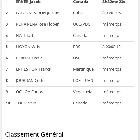
1
ERKER Jacob
Canada
3h32mn23s
2
FALCON PARON Josvani
Cuba
à 00:02:06
3
PENA PENA Jose Flober
UCC/PDC
même tps
4
HALL Josh
Canada
même tps
5
NOYON Willy
EDS
à 00:02:12
6
BERNAL Daniel
USL
même tps
7
EPHESTION Franck
Martinique
même tps
8
JOURDAN Cédric
LOFT- UVN
même tps
9
OCHOA Carlos
Venezuela
même tps
10
TUFT Svein
Canada
même tps
Classement Général