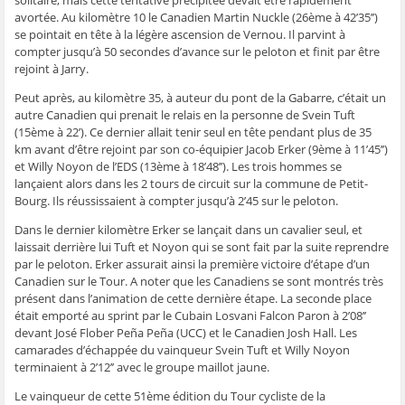
g
g
g
g
e
e
e
e
e
r
avortée. Au kilomètre 10 le Canadien Martin Nuckle (26ème à 42’35’’)
r
r
r
r
p
se pointait en tête à la légère ascension de Vernou. Il parvint à
s
s
s
s
a
u
u
u
u
r
compter jusqu’à 50 secondes d’avance sur le peloton et finit par être
r
r
r
r
e
F
T
W
S
-
rejoint à Jarry.
a
w
h
k
m
c
i
a
y
a
Peut après, au kilomètre 35, à auteur du pont de la Gabarre, c’était un
e
t
t
p
i
b
t
s
e
l
autre Canadien qui prenait le relais en la personne de Svein Tuft
o
e
A
(
à
(15ème à 22’). Ce dernier allait tenir seul en tête pendant plus de 35
o
r
p
o
u
k
(
p
u
n
km avant d’être rejoint par son co-équipier Jacob Erker (9ème à 11’45’’)
(
o
(
v
a
o
u
o
r
m
et Willy Noyon de l’EDS (13ème à 18’48’’). Les trois hommes se
u
v
u
e
i
lançaient alors dans les 2 tours de circuit sur la commune de Petit-
v
r
v
d
(
r
e
r
a
o
Bourg. Ils réussissaient à compter jusqu’à 2’45 sur le peloton.
e
d
e
n
u
d
a
d
s
v
Dans le dernier kilomètre Erker se lançait dans un cavalier seul, et
a
n
a
u
r
n
s
n
n
e
laissait derrière lui Tuft et Noyon qui se sont fait par la suite reprendre
s
u
s
e
d
u
n
u
n
a
par le peloton. Erker assurait ainsi la première victoire d’étape d’un
n
e
n
o
n
Canadien sur le Tour. A noter que les Canadiens se sont montrés très
e
n
e
u
s
n
o
n
v
u
présent dans l’animation de cette dernière étape. La seconde place
o
u
o
e
n
était emporté au sprint par le Cubain Losvani Falcon Paron à 2’08’’
u
v
u
l
e
v
e
v
l
n
devant José Flober Peña Peña (UCC) et le Canadien Josh Hall. Les
e
l
e
e
o
l
l
l
f
u
camarades d’échappée du vainqueur Svein Tuft et Willy Noyon
l
e
l
e
v
terminaient à 2’12’’ avec le groupe maillot jaune.
e
f
e
n
e
f
e
f
ê
l
e
n
e
t
l
Le vainqueur de cette 51ème édition du Tour cycliste de la
n
ê
n
r
e