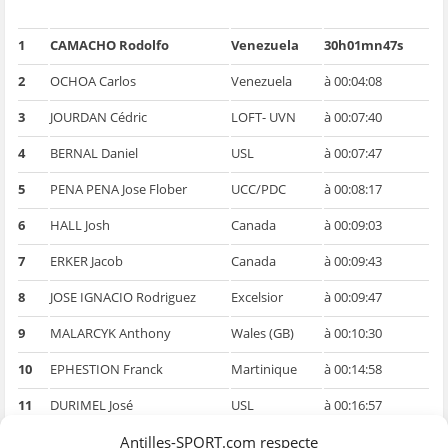
1
CAMACHO Rodolfo
Venezuela
30h01mn47s
2
OCHOA Carlos
Venezuela
à 00:04:08
3
JOURDAN Cédric
LOFT- UVN
à 00:07:40
4
BERNAL Daniel
USL
à 00:07:47
5
PENA PENA Jose Flober
UCC/PDC
à 00:08:17
6
HALL Josh
Canada
à 00:09:03
7
ERKER Jacob
Canada
à 00:09:43
8
JOSE IGNACIO Rodriguez
Excelsior
à 00:09:47
9
MALARCYK Anthony
Wales (GB)
à 00:10:30
10
EPHESTION Franck
Martinique
à 00:14:58
11
DURIMEL José
USL
à 00:16:57
12
MARECHAUX Régis
LOFT- UVN
à 00:18:37
Antilles-SPORT.com respecte