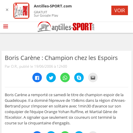
Antilles-SPORT.com
✕
VOIR
GRATUIT
Sur Google Play
Boris Carène : Champion chez les Espoirs
Par O.R., publié le 19/06/2006 à 12h00
C
C
C
C
C
l
l
l
l
l
i
i
i
i
i
q
q
q
q
q
u
u
u
u
u
e
e
e
e
e
Boris Carène a remporté ce samedi le titre de champion espoir de la
z
z
z
z
z
Guadeloupe. Il a dominé l’épreuve de 154kms dans la région d’Anses-
p
p
p
p
p
o
o
o
o
o
Bertrand pour s’imposer en solitaire avec 1min30 d’avance sur son
u
u
u
u
u
coéquipier de l’équipe Orange Yohan Ruffine, et Martial Gène de
r
r
r
r
r
p
p
p
p
e
l’Excelsior. A signaler que seulement six coureurs ont terminé la
a
a
a
a
n
r
r
r
r
v
course sur la cinquantaine d’engagés.
t
t
t
t
o
a
a
a
a
y