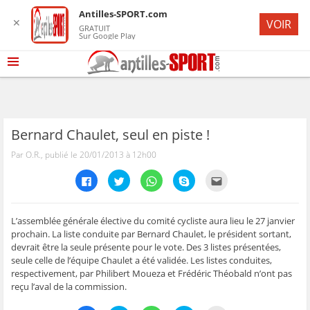
Antilles-SPORT.com
✕
VOIR
GRATUIT
Sur Google Play
Bernard Chaulet, seul en piste !
Par O.R., publié le 20/01/2013 à 12h00
C
C
C
C
C
l
l
l
l
l
i
i
i
i
i
q
q
q
q
q
u
u
u
u
u
e
e
e
e
e
L’assemblée générale élective du comité cycliste aura lieu le 27 janvier
z
z
z
z
z
prochain. La liste conduite par Bernard Chaulet, le président sortant,
p
p
p
p
p
o
o
o
o
o
devrait être la seule présente pour le vote. Des 3 listes présentées,
u
u
u
u
u
seule celle de l’équipe Chaulet a été validée. Les listes conduites,
r
r
r
r
r
p
p
p
p
e
respectivement, par Philibert Moueza et Frédéric Théobald n’ont pas
a
a
a
a
n
r
r
r
r
v
reçu l’aval de la commission.
t
t
t
t
o
a
a
a
a
y