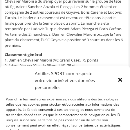
g
g
g
g
e
Chevalier Maroni a du s’employer pour revenir sur le groupe de tête
e
e
e
e
r
où figuraient Sanchez-Anzola et Pierzga. Les 2 hommes étaient en
r
r
r
r
p
s
s
s
s
a
compagnie de 2 autres coureurs de Goyave, Boris Carène et Ludovic
u
u
u
u
r
Turpin. Le leader du classement est revenu en tête dans la partie
r
r
r
r
e
F
T
W
S
-
finale pour prendre la 5ème place du sprint. La manche a été
a
w
h
k
m
c
i
a
y
a
remportée par Ludovic Turpin devant Adam Pierzga et Boris Carène.
e
t
t
p
i
Au terme des 2 manches, si Damien Chevalier Maroni occupe la 1ère
b
t
s
e
l
o
e
A
(
à
place du classement, l’USC Goyave a positionné 3 coureurs dans les 6
o
r
p
o
u
premiers.
k
(
p
u
n
(
o
(
v
a
o
u
o
r
m
Classement général
u
v
u
e
i
v
r
v
d
(
1. Damien Chevalier Maroni (VC Grand Case), 75 points
r
e
r
a
o
2. Adam Pierzga (Gwada Bikers 118), 75 pts
e
d
e
n
u
d
a
d
s
v
3. Ludovic Turpin (USC Goyave), 66 pts
Antilles-SPORT.com respecte
a
n
a
u
r
4. Boris Carène (USCG), 53 pts
n
s
n
n
e
votre vie privé et vos données
s
u
s
e
d
5. Stéphane La Rochelle (Orange), 41 pts
u
n
u
n
a
personnelles
n
e
n
o
n
6. Edwin Sanchez-Anzola (USCG), 40 pts
e
n
e
u
s
7. Olivier Curier (CCS Basse-Terre), 30 pts
n
o
n
v
u
o
u
o
e
n
8. Rigo Raim (USF, Martinique), 30 pts
Pour offrir les meilleures expériences, nous utilisons des technologies
u
v
u
l
e
9. Jorgen Matt (USF), 27 pts
telles que les cookies pour stocker et/ou accéder aux informations des
v
e
v
l
n
e
l
e
e
o
appareils. Le fait de consentir à ces technologies nous permettra de
10. William Bondot (VC Sainte-Anne), 26 pts
l
l
l
f
u
traiter des données telles que le comportement de navigation ou les ID
l
e
l
e
v
e
f
e
n
e
uniques sur ce site. Le fait de ne pas consentir ou de retirer son
C
C
C
C
C
f
e
f
ê
l
l
l
l
l
l
consentement peut avoir un effet négatif sur certaines caractéristiques
e
n
e
t
l
i
i
i
i
i
n
ê
n
r
e