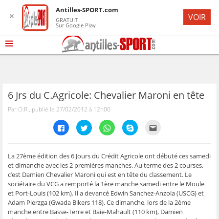
Antilles-SPORT.com
✕
VOIR
GRATUIT
Sur Google Play
6 Jrs du C.Agricole: Chevalier Maroni en tête
Par O.R., publié le 27/02/2012 à 12h00
C
C
C
C
C
l
l
l
l
l
i
i
i
i
i
q
q
q
q
q
u
u
u
u
u
e
e
e
e
e
La 27ème édition des 6 Jours du Crédit Agricole ont débuté ces samedi
z
z
z
z
z
et dimanche avec les 2 premières manches. Au terme des 2 courses,
p
p
p
p
p
o
o
o
o
o
c’est Damien Chevalier Maroni qui est en tête du classement. Le
u
u
u
u
u
sociétaire du VCG a remporté la 1ère manche samedi entre le Moule
r
r
r
r
r
p
p
p
p
e
et Port-Louis (102 km). Il a devancé Edwin Sanchez-Anzola (USCG) et
a
a
a
a
n
r
r
r
r
v
Adam Pierzga (Gwada Bikers 118). Ce dimanche, lors de la 2ème
t
t
t
t
o
manche entre Basse-Terre et Baie-Mahault (110 km), Damien
a
a
a
a
y