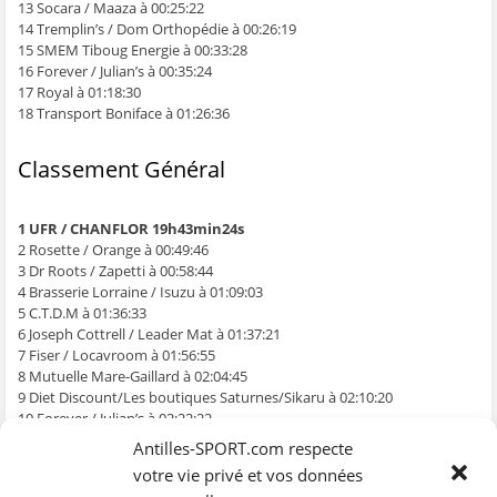
13 Socara / Maaza à 00:25:22
14 Tremplin’s / Dom Orthopédie à 00:26:19
15 SMEM Tiboug Energie à 00:33:28
16 Forever / Julian’s à 00:35:24
17 Royal à 01:18:30
18 Transport Boniface à 01:26:36
Classement Général
1 UFR / CHANFLOR 19h43min24s
2 Rosette / Orange à 00:49:46
3 Dr Roots / Zapetti à 00:58:44
4 Brasserie Lorraine / Isuzu à 01:09:03
5 C.T.D.M à 01:36:33
6 Joseph Cottrell / Leader Mat à 01:37:21
7 Fiser / Locavroom à 01:56:55
8 Mutuelle Mare-Gaillard à 02:04:45
9 Diet Discount/Les boutiques Saturnes/Sikaru à 02:10:20
10 Forever / Julian’s à 02:22:22
11 G.F.A. Caraïbes / Hyper U à 02:26:58
Antilles-SPORT.com respecte
12 SMEM Tiboug Energie à 02:35:41
votre vie privé et vos données
13 Datex à 03:21:36