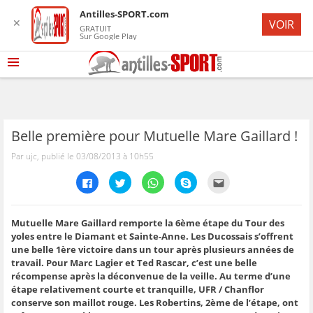
Antilles-SPORT.com
✕
VOIR
GRATUIT
Sur Google Play
Belle première pour Mutuelle Mare Gaillard !
Par ujc, publié le 03/08/2013 à 10h55
C
C
C
C
C
l
l
l
l
l
i
i
i
i
i
q
q
q
q
q
u
u
u
u
u
e
e
e
e
e
Mutuelle Mare Gaillard remporte la 6ème étape du Tour des
z
z
z
z
z
yoles entre le Diamant et Sainte-Anne. Les Ducossais s’offrent
p
p
p
p
p
o
o
o
o
o
une belle 1ère victoire dans un tour après plusieurs années de
u
u
u
u
u
travail. Pour Marc Lagier et Ted Rascar, c’est une belle
r
r
r
r
r
p
p
p
p
e
récompense après la déconvenue de la veille. Au terme d’une
a
a
a
a
n
r
r
r
r
v
étape relativement courte et tranquille, UFR / Chanflor
t
t
t
t
o
conserve son maillot rouge. Les Robertins, 2ème de l’étape, ont
a
a
a
a
y