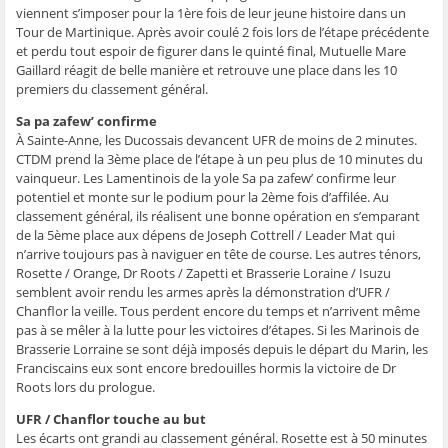
viennent s’imposer pour la 1ère fois de leur jeune histoire dans un
Tour de Martinique. Après avoir coulé 2 fois lors de l’étape précédente
et perdu tout espoir de figurer dans le quinté final, Mutuelle Mare
Gaillard réagit de belle manière et retrouve une place dans les 10
premiers du classement général.
Sa pa zafew’ confirme
À Sainte-Anne, les Ducossais devancent UFR de moins de 2 minutes.
CTDM prend la 3ème place de l’étape à un peu plus de 10 minutes du
vainqueur. Les Lamentinois de la yole Sa pa zafew’ confirme leur
potentiel et monte sur le podium pour la 2ème fois d’affilée. Au
classement général, ils réalisent une bonne opération en s’emparant
de la 5ème place aux dépens de Joseph Cottrell / Leader Mat qui
n’arrive toujours pas à naviguer en tête de course. Les autres ténors,
Rosette / Orange, Dr Roots / Zapetti et Brasserie Loraine / Isuzu
semblent avoir rendu les armes après la démonstration d’UFR /
Chanflor la veille. Tous perdent encore du temps et n’arrivent même
pas à se mêler à la lutte pour les victoires d’étapes. Si les Marinois de
Brasserie Lorraine se sont déjà imposés depuis le départ du Marin, les
Franciscains eux sont encore bredouilles hormis la victoire de Dr
Roots lors du prologue.
UFR / Chanflor touche au but
Les écarts ont grandi au classement général. Rosette est à 50 minutes