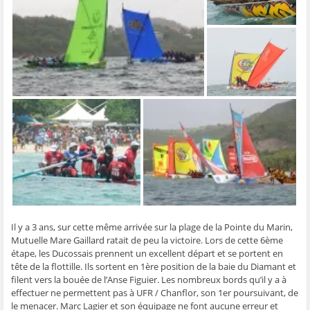
ê
t
ê
e
f
t
r
t
)
e
r
e
r
n
e
)
e
ê
)
)
t
r
e
)
Il y a 3 ans, sur cette même arrivée sur la plage de la Pointe du Marin,
Mutuelle Mare Gaillard ratait de peu la victoire. Lors de cette 6ème
étape, les Ducossais prennent un excellent départ et se portent en
tête de la flottille. Ils sortent en 1ère position de la baie du Diamant et
filent vers la bouée de l’Anse Figuier. Les nombreux bords qu’il y a à
effectuer ne permettent pas à UFR / Chanflor, son 1er poursuivant, de
le menacer. Marc Lagier et son équipage ne font aucune erreur et