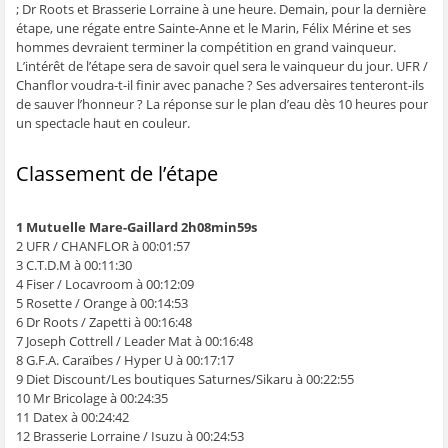
; Dr Roots et Brasserie Lorraine à une heure. Demain, pour la dernière
étape, une régate entre Sainte-Anne et le Marin, Félix Mérine et ses
hommes devraient terminer la compétition en grand vainqueur.
L’intérêt de l’étape sera de savoir quel sera le vainqueur du jour. UFR /
Chanflor voudra-t-il finir avec panache ? Ses adversaires tenteront-ils
de sauver l’honneur ? La réponse sur le plan d’eau dès 10 heures pour
un spectacle haut en couleur.
Classement de l’étape
1 Mutuelle Mare-Gaillard 2h08min59s
2 UFR / CHANFLOR à 00:01:57
3 C.T.D.M à 00:11:30
4 Fiser / Locavroom à 00:12:09
5 Rosette / Orange à 00:14:53
6 Dr Roots / Zapetti à 00:16:48
7 Joseph Cottrell / Leader Mat à 00:16:48
8 G.F.A. Caraïbes / Hyper U à 00:17:17
9 Diet Discount/Les boutiques Saturnes/Sikaru à 00:22:55
10 Mr Bricolage à 00:24:35
11 Datex à 00:24:42
12 Brasserie Lorraine / Isuzu à 00:24:53