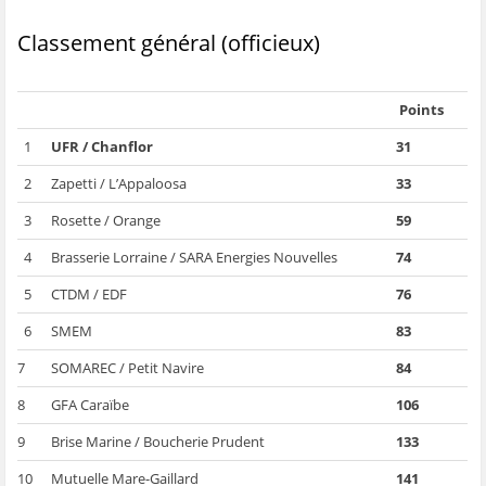
Classement général (officieux)
Points
1
UFR / Chanflor
31
2
Zapetti / L’Appaloosa
33
3
Rosette / Orange
59
4
Brasserie Lorraine / SARA Energies Nouvelles
74
5
CTDM / EDF
76
6
SMEM
83
7
SOMAREC / Petit Navire
84
8
GFA Caraïbe
106
9
Brise Marine / Boucherie Prudent
133
10
Mutuelle Mare-Gaillard
141