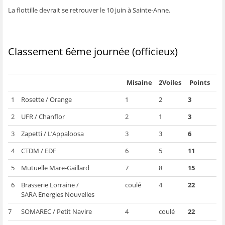
ê
t
ê
e
f
La flottille devrait se retrouver le 10 juin à Sainte-Anne.
t
r
t
)
e
r
e
r
n
e
)
e
ê
)
)
t
r
e
)
Classement 6ème journée (officieux)
Misaine
2Voiles
Points
1
Rosette / Orange
1
2
3
2
UFR / Chanflor
2
1
3
3
Zapetti / L’Appaloosa
3
3
6
4
CTDM / EDF
6
5
11
5
Mutuelle Mare-Gaillard
7
8
15
6
Brasserie Lorraine /
coulé
4
22
SARA Energies Nouvelles
7
SOMAREC / Petit Navire
4
coulé
22