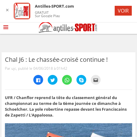
Antilles-SPORT.com
✕
VOIR
GRATUIT
Sur Google Play
Chal J6 : Le chassée-croisé continue !
Par ujc, publié le 04/06/2018 à 01h42
C
C
C
C
C
l
l
l
l
l
i
i
i
i
i
q
q
q
q
q
u
u
u
u
u
e
e
e
e
e
UFR / Chanflor reprend la tête du classement général du
z
z
z
z
z
championnat au terme de la 6ème journée ce dimanche à
p
p
p
p
p
o
o
o
o
o
Schoelcher. La yole robertine repasse devant les Franciscains
u
u
u
u
u
de Zapetti / L’Appaloosa.
r
r
r
r
r
p
p
p
p
e
a
a
a
a
n
r
r
r
r
v
t
t
t
t
o
a
a
a
a
y