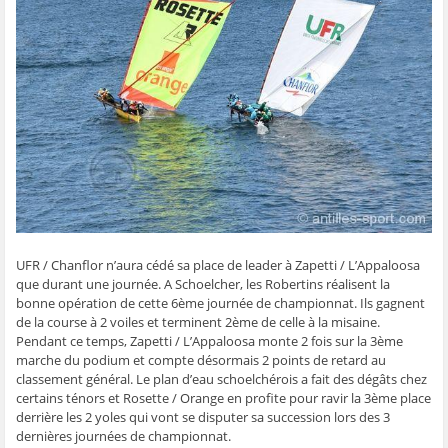
g
g
g
g
e
e
e
e
e
r
r
r
r
r
p
s
s
s
s
a
u
u
u
u
r
r
r
r
r
e
F
T
W
S
-
a
w
h
k
m
c
i
a
y
a
e
t
t
p
i
b
t
s
e
l
o
e
A
(
à
o
r
p
o
u
k
(
p
u
n
(
o
(
v
a
o
u
o
r
m
u
v
u
e
i
v
r
v
d
(
r
e
r
a
o
e
d
e
n
u
d
a
d
s
v
a
n
a
u
r
UFR / Chanflor n’aura cédé sa place de leader à Zapetti / L’Appaloosa
n
s
n
n
e
s
u
s
e
d
que durant une journée. A Schoelcher, les Robertins réalisent la
u
n
u
n
a
n
e
n
o
n
bonne opération de cette 6ème journée de championnat. Ils gagnent
e
n
e
u
s
de la course à 2 voiles et terminent 2ème de celle à la misaine.
n
o
n
v
u
o
u
o
e
n
Pendant ce temps, Zapetti / L’Appaloosa monte 2 fois sur la 3ème
u
v
u
l
e
marche du podium et compte désormais 2 points de retard au
v
e
v
l
n
e
l
e
e
o
classement général. Le plan d’eau schoelchérois a fait des dégâts chez
l
l
l
f
u
certains ténors et Rosette / Orange en profite pour ravir la 3ème place
l
e
l
e
v
e
f
e
n
e
derrière les 2 yoles qui vont se disputer sa succession lors des 3
f
e
f
ê
l
e
n
e
t
l
dernières journées de championnat.
n
ê
n
r
e