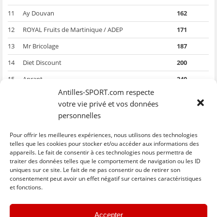
11
Ay Douvan
162
12
ROYAL Fruits de Martinique / ADEP
171
13
Mr Bricolage
187
14
Diet Discount
200
15
Aprant
240
Antilles-SPORT.com respecte
16
Tania Chaussures / SME / MFR
242
votre vie privé et vos données
personnelles
Barème :
Absent 28 points ; Disqualification 23 points ; coulé 18 points ; Avarie
Pour offrir les meilleures expériences, nous utilisons des technologies
18 points ; doublé consécutif -2 points
telles que les cookies pour stocker et/ou accéder aux informations des
appareils. Le fait de consentir à ces technologies nous permettra de
traiter des données telles que le comportement de navigation ou les ID
uniques sur ce site. Le fait de ne pas consentir ou de retirer son
C
C
C
C
C
l
l
l
l
l
consentement peut avoir un effet négatif sur certaines caractéristiques
i
i
i
i
i
et fonctions.
q
q
q
q
q
u
u
u
u
u
e
e
e
e
e
z
z
z
z
z
« Previous
Next »
p
p
p
p
p
Accepter