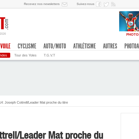
Recevez nos newsletters
Suivez-nous
/2026
PHOTO
VOILE
CYCLISME
AUTO/MOTO
ATHLÉTISME
AUTRES
PHOTOA
ondes
Tour des Yoles
T.G.V.T
14: Joseph Cottrell/Leader Mat proche du titre
ttrell/Leader Mat proche du