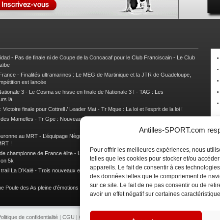
nidad
-
Pas de finale ni de Coupe de la Concacaf pour le Club Franciscain
-
Le Club
raïbe
 France
-
Finalités ultramarines : Le MEG de Martinique et la JTR de Guadeloupe,
mpétition est lancée
ationale 3
-
Le Cosma se hisse en finale de Nationale 3 !
-
TAG : Les
urs là
 Victoire finale pour Cottrell / Leader Mat
-
Tr Mque : La loi et l’esprit de la loi !
e des Mamelles
-
Tr Gpe : Nouveau changement de leader, Damien Urcel out
-
Tr
Antilles-SPORT.com respe
couronne au MRT
-
L’équipage Nègre – Gérard remporte le 9e rallye du Pays Marie-
MRT !
Pour offrir les meilleures expériences, nous util
 de championne de France élite
-
Un semi marathon sous le signe de la chaleur et
telles que les cookies pour stocker et/ou accéde
son 5k
appareils. Le fait de consentir à ces technologies
rail La D’Kalé
-
Trois nouveaux et un habitué au palmarès du Trail des Trésors
-
des données telles que le comportement de navi
sur ce site. Le fait de ne pas consentir ou de re
e Poule des As pleine d’émotions !
-
Images de la Woulib 113 X-Trem
avoir un effet négatif sur certaines caractéristique
olitique de confidentialité
|
CGU
|
CGV
|
Contacts
|
Partenariat
|
Publicité