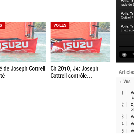
Voile, Tr
rade de S
Voile, Tr
Cottrell 
S
VOILES
Voile, Tr
chez eu
T
é de Joseph Cottrell
Ch 2010, J4: Joseph
Articl
ité
Cottrell contrôle…
+ Vus
1
V
la
2
C
p
3
V
4
V
5
V