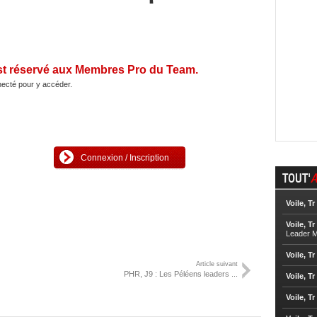
st réservé aux Membres Pro du Team.
ecté pour y accéder.
Connexion / Inscription
TOUT'
A
Voile, Tr
Voile, Tr
Leader M
Voile, Tr
Article suivant
PHR, J9 : Les Péléens leaders ...
Voile, Tr
Voile, Tr