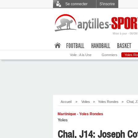
Se connecter
S'inscrire
Mise à jour - 06/08
.
FOOTBALL
HANDBALL
BASKET
Voile : A la Une
Gommiers
Yoles R
Accueil
»
Voiles
»
Yoles Rondes
»
Chal, J
Martinique - Yoles Rondes
Yoles
Chal, J14: Joseph Co