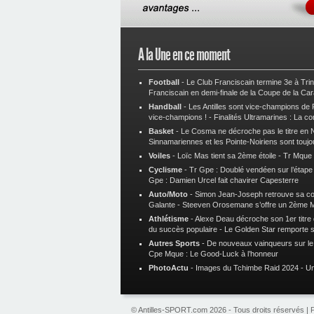
A la Une en ce moment
Football
-
Le Club Franciscain termine 3e à Tri
Franciscain en demi-finale de la Coupe de la Ca
Handball
-
Les Antilles sont vice-champions de
vice-champions !
-
Finalités Ultramarines : La co
Basket
-
Le Cosma ne décroche pas le titre en N
Sinnamariennes et les Pointe-Noiriens sont toujo
Voiles
-
Loïc Mas tient sa 2ème étoile
-
Tr Mque :
Cyclisme
-
Tr Gpe : Doublé vendéen sur l’étap
Gpe : Damien Urcel fait chavirer Capesterre
Auto/Moto
-
Simon Jean-Joseph retrouve sa 
Galante
-
Steeven Orosemane s’offre un 2ème 
Athlétisme
-
Alexe Deau décroche son 1er titre
du succès populaire
-
Le Golden Star remporte 
Autres Sports
-
De nouveaux vainqueurs sur le t
Cpe Mque : Le Good-Luck à l’honneur
PhotoActu
-
Images du Tchimbe Raid 2024
-
Un
© Antilles-SPORT.com 2026 - Tous droits réservés |
P