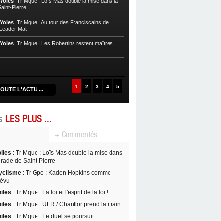
 Yoles
Tr Mque : Loïs Mas double la mise dans la
des mapipi à Saint-Pierre !
aint-Pierre
Voile, Tr Yoles
Tr Mque : Le tenant du 
 Yoles
Tr Mque : Au tour des Franciscains de
du Tombolo
/ Leader Mat
Voile, Tr Yoles
Tr Mque : Loïc Mas et 
 Yoles
Tr Mque : Les Robertins restent maîtres
brillent à domicile
x
Voile, Tr Yoles
Tr Mque : Diany Rémy 
1
2
3
4
5
OUTE L'ACTU ...
es
LES PLUS ...
+ Commentés
oiles
: Tr Mque : Loïs Mas double la mise dans
 rade de Saint-Pierre
yclisme
: Tr Gpe : Kaden Hopkins comme
révu
oiles
: Tr Mque : La loi et l'esprit de la loi !
oiles
: Tr Mque : UFR / Chanflor prend la main
oiles
: Tr Mque : Le duel se poursuit