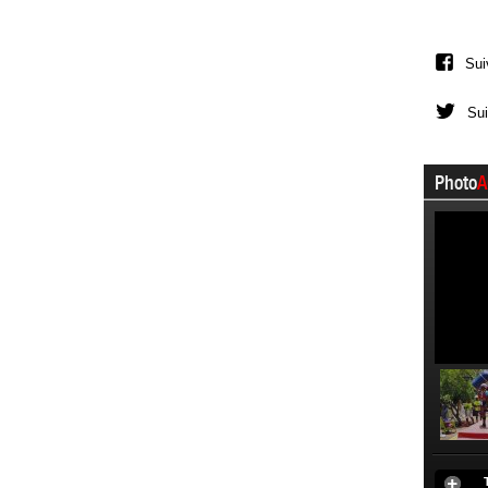
Sui
Sui
Photo
A