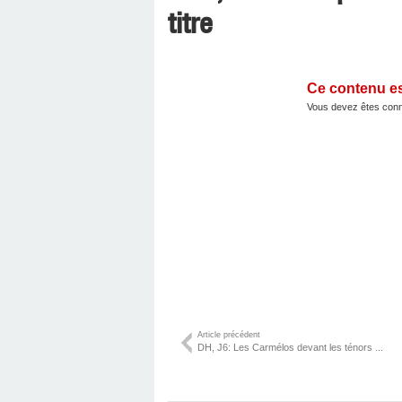
titre
Ce contenu e
Vous devez êtes conn
Article précédent
DH, J6: Les Carmélos devant les ténors ...