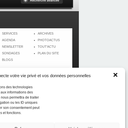
Recherche avancée
SERVICES
ARCHIVES
AGENDA
PHOTOACTUS
NEWSLETTER
TOUT'ACTU
SONDAGES
PLAN DU SITE
BLOGS
cte votre vie privé et vos données personnelles
isons des technologies
r aux informations des
 nous permettra de traiter
gation ou les ID uniques
tirer son consentement peut
s et fonctions.
Réalisé par
CréolWeb