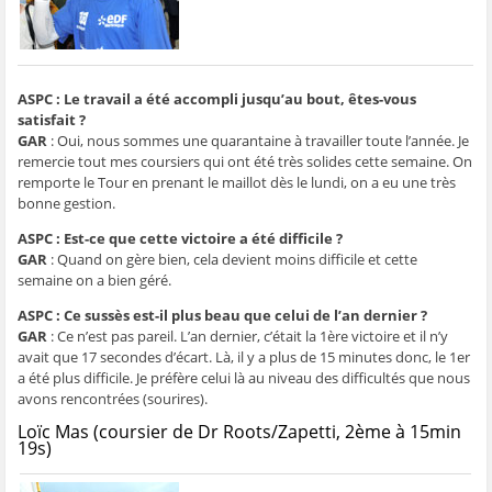
g
g
g
g
e
e
e
e
e
r
r
r
r
r
p
s
s
s
s
a
u
u
u
u
r
r
r
r
r
e
F
T
W
S
-
a
w
h
k
m
ASPC : Le travail a été accompli jusqu’au bout, êtes-vous
c
i
a
y
a
satisfait ?
e
t
t
p
i
b
t
s
e
l
GAR
: Oui, nous sommes une quarantaine à travailler toute l’année. Je
o
e
A
(
à
o
r
p
o
u
remercie tout mes coursiers qui ont été très solides cette semaine. On
k
(
p
u
n
remporte le Tour en prenant le maillot dès le lundi, on a eu une très
(
o
(
v
a
o
u
o
r
m
bonne gestion.
u
v
u
e
i
v
r
v
d
(
ASPC : Est-ce que cette victoire a été difficile ?
r
e
r
a
o
e
d
e
n
u
GAR
: Quand on gère bien, cela devient moins difficile et cette
d
a
d
s
v
a
n
a
u
r
semaine on a bien géré.
n
s
n
n
e
s
u
s
e
d
ASPC : Ce sussès est-il plus beau que celui de l’an dernier ?
u
n
u
n
a
n
e
n
o
n
GAR
: Ce n’est pas pareil. L’an dernier, c’était la 1ère victoire et il n’y
e
n
e
u
s
avait que 17 secondes d’écart. Là, il y a plus de 15 minutes donc, le 1er
n
o
n
v
u
o
u
o
e
n
a été plus difficile. Je préfère celui là au niveau des difficultés que nous
u
v
u
l
e
v
e
v
l
n
avons rencontrées (sourires).
e
l
e
e
o
l
l
l
f
u
Loïc Mas (coursier de Dr Roots/Zapetti, 2ème à 15min
l
e
l
e
v
19s)
e
f
e
n
e
f
e
f
ê
l
e
n
e
t
l
n
ê
n
r
e