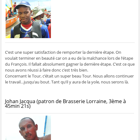
ê
t
ê
e
f
t
r
t
)
e
r
e
r
n
e
)
e
ê
)
)
t
r
e
)
C’est une super satisfaction de remporter la dernière étape. On
voulait terminer en beauté car on a eu de la malchance lors de l’étape
du François. Il fallait absolument gagner la dernière étape. C’est ce que
nous avons réussi à faire donc c’est très bien.
Concernant le Tour, c’était un super beau Tour. Nous allons continuer
le travail…jusqu’au bout. Tant qu’il y aura de la yole, nous serons là.
Johan Jacqua (patron de Brasserie Lorraine, 3ème à
45min 21s)