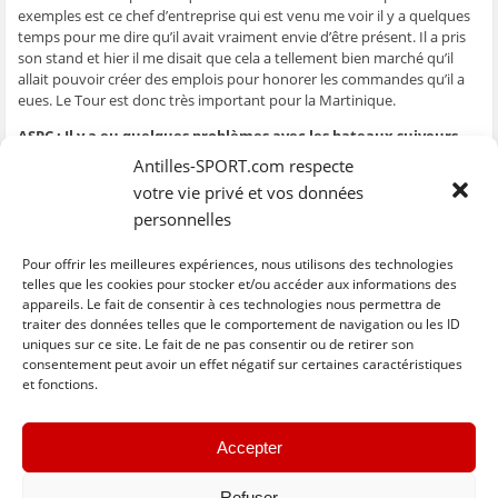
exemples est ce chef d’entreprise qui est venu me voir il y a quelques
temps pour me dire qu’il avait vraiment envie d’être présent. Il a pris
son stand et hier il me disait que cela a tellement bien marché qu’il
allait pouvoir créer des emplois pour honorer les commandes qu’il a
eues. Le Tour est donc très important pour la Martinique.
ASPC : Il y a eu quelques problèmes avec les bateaux suiveurs
sur 2 arrivées alors que cela s’est bien passé dans l’ensemble. Il
Antilles-SPORT.com respecte
reste encore du travail à accomplir à ce niveau
votre vie privé et vos données
AD
: Sur la dernière étape, nous avons fait un très gros travail sur la
personnelles
mer. Il faut continuer à dire aux gens qu’il faut qu’ils nous écoutent
pour permettre à cette manifestation de se dérouler dans de bonnes
conditions. Ils ne sont pas tous indisciplinés fort heureusement. Je
Pour offrir les meilleures expériences, nous utilisons des technologies
crois que les choses vont de mieux en mieux. C’était dur au début
telles que les cookies pour stocker et/ou accéder aux informations des
appareils. Le fait de consentir à ces technologies nous permettra de
mais ensuite cela s’est passé dans un excellent état d’esprit.
traiter des données telles que le comportement de navigation ou les ID
uniques sur ce site. Le fait de ne pas consentir ou de retirer son
C
C
C
C
C
l
l
l
l
l
consentement peut avoir un effet négatif sur certaines caractéristiques
i
i
i
i
i
et fonctions.
q
q
q
q
q
u
u
u
u
u
e
e
e
e
e
z
z
z
z
z
« Previous
Next »
p
p
p
p
p
Accepter
o
o
o
o
o
u
u
u
u
u
r
r
r
r
r
p
p
p
p
e
Refuser