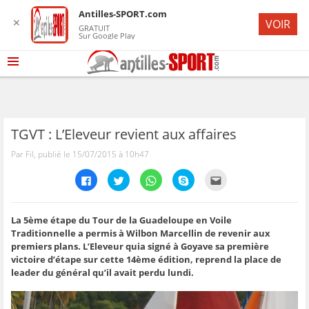
Antilles-SPORT.com
✕
VOIR
GRATUIT
Sur Google Play
TGVT : L’Eleveur revient aux affaires
Par Fil, publié le 15/07/2015 à 10h47
C
C
C
C
C
l
l
l
l
l
i
i
i
i
i
q
q
q
q
q
u
u
u
u
u
e
e
e
e
e
La 5ème étape du Tour de la Guadeloupe en Voile
z
z
z
z
z
Traditionnelle a permis à Wilbon Marcellin de revenir aux
p
p
p
p
p
o
o
o
o
o
premiers plans. L’Eleveur quia signé à Goyave sa première
u
u
u
u
u
victoire d’étape sur cette 14ème édition, reprend la place de
r
r
r
r
r
p
p
p
p
e
leader du général qu’il avait perdu lundi.
a
a
a
a
n
r
r
r
r
v
t
t
t
t
o
a
a
a
a
y