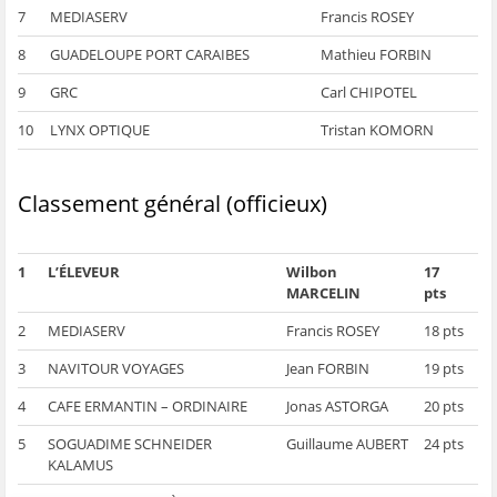
7
MEDIASERV
Francis ROSEY
8
GUADELOUPE PORT CARAIBES
Mathieu FORBIN
9
GRC
Carl CHIPOTEL
10
LYNX OPTIQUE
Tristan KOMORN
Classement général (officieux)
1
L’ÉLEVEUR
Wilbon
17
MARCELIN
pts
2
MEDIASERV
Francis ROSEY
18 pts
3
NAVITOUR VOYAGES
Jean FORBIN
19 pts
4
CAFE ERMANTIN – ORDINAIRE
Jonas ASTORGA
20 pts
5
SOGUADIME SCHNEIDER
Guillaume AUBERT
24 pts
KALAMUS