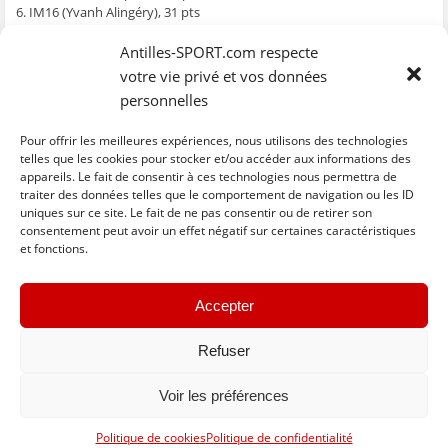
6. IM16 (Yvanh Alingéry), 31 pts
7. CAFE ERMENTIN (Jonas Astorga), 37 pts
8. SOPIMAT ORANGE (Hugo Thelier), 39 pts
Antilles-SPORT.com respecte
9. XERIA (Nicolas Perriet), 40 pts
votre vie privé et vos données
10. PEARL (Nicolas Rosey), 42 pts
personnelles
11. GMA (Marc Forbin), 42 pts
12. NOU LA OSI (Franck Phazian), 52 pts
Pour offrir les meilleures expériences, nous utilisons des technologies
13. SABLE Yo (Loic Samuel), 56 pts
telles que les cookies pour stocker et/ou accéder aux informations des
appareils. Le fait de consentir à ces technologies nous permettra de
traiter des données telles que le comportement de navigation ou les ID
uniques sur ce site. Le fait de ne pas consentir ou de retirer son
C
C
C
C
C
l
l
l
l
l
consentement peut avoir un effet négatif sur certaines caractéristiques
i
i
i
i
i
et fonctions.
q
q
q
q
q
u
u
u
u
u
e
e
e
e
e
z
z
z
z
z
« Previous
Next »
p
p
p
p
p
Accepter
o
o
o
o
o
u
u
u
u
u
r
r
r
r
r
p
p
p
p
e
Refuser
a
a
a
a
n
r
r
r
r
v
t
t
t
t
o
Voir les préférences
a
a
a
a
y
g
g
g
g
e
e
e
e
e
r
Basculer vers la version complète du site
r
r
r
r
p
Politique de cookies
Politique de confidentialité
s
s
s
s
a