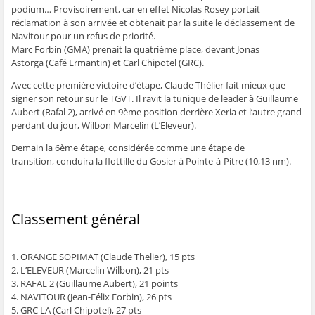
e
n
e
t
l
podium… Provisoirement, car en effet Nicolas Rosey portait
n
ê
n
r
e
réclamation à son arrivée et obtenait par la suite le déclassement de
ê
t
ê
e
f
t
r
t
)
e
Navitour pour un refus de priorité.
r
e
r
n
Marc Forbin (GMA) prenait la quatrième place, devant Jonas
e
)
e
ê
)
)
t
Astorga (Café Ermantin) et Carl Chipotel (GRC).
r
e
)
Avec cette première victoire d’étape, Claude Thélier fait mieux que
signer son retour sur le TGVT. Il ravit la tunique de leader à Guillaume
Aubert (Rafal 2), arrivé en 9ème position derrière Xeria et l’autre grand
perdant du jour, Wilbon Marcelin (L’Eleveur).
Demain la 6ème étape, considérée comme une étape de
transition, conduira la flottille du Gosier à Pointe-à-Pitre (10,13 nm).
Classement général
1. ORANGE SOPIMAT (Claude Thelier), 15 pts
2. L’ELEVEUR (Marcelin Wilbon), 21 pts
3. RAFAL 2 (Guillaume Aubert), 21 points
4. NAVITOUR (Jean-Félix Forbin), 26 pts
5. GRC LA (Carl Chipotel), 27 pts