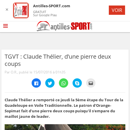
Antilles-SPORT.com
✕
VOIR
GRATUIT
Sur Google Play
TGVT : Claude Thélier, d’une pierre deux
coups
Par O.R., publié le 15/07/2016 à 01h35
C
C
C
C
C
l
l
l
l
l
i
i
i
i
i
q
q
q
q
q
u
u
u
u
u
e
e
e
e
e
Claude Thélier a remporté ce jeudi la 5ème étape du Tour de la
z
z
z
z
z
Guadeloupe en Voile Traditionnelle. Le patron d'Orange-
p
p
p
p
p
o
o
o
o
o
Sopimat fait d'une pierre deux coups puisqu'il s'empare du
u
u
u
u
u
maillot jaune de leader.
r
r
r
r
r
p
p
p
p
e
a
a
a
a
n
r
r
r
r
v