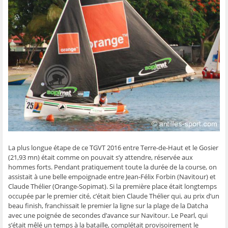
t
t
t
t
o
a
a
a
a
y
g
g
g
g
e
e
e
e
e
r
r
r
r
r
p
s
s
s
s
a
u
u
u
u
r
r
r
r
r
e
F
T
W
S
-
a
w
h
k
m
c
i
a
y
a
e
t
t
p
i
b
t
s
e
l
o
e
A
(
à
o
r
p
o
u
k
(
p
u
n
(
o
(
v
a
o
u
o
r
m
u
v
u
e
i
v
r
v
d
(
r
e
r
a
o
e
d
e
n
u
d
a
d
s
v
a
n
a
u
r
La plus longue étape de ce TGVT 2016 entre Terre-de-Haut et le Gosier
n
s
n
n
e
s
u
s
e
d
(21,93 mn) était comme on pouvait s’y attendre, réservée aux
u
n
u
n
a
n
e
n
o
n
hommes forts. Pendant pratiquement toute la durée de la course, on
e
n
e
u
s
assistait à une belle empoignade entre Jean-Félix Forbin (Navitour) et
n
o
n
v
u
o
u
o
e
n
Claude Thélier (Orange-Sopimat). Si la première place était longtemps
u
v
u
l
e
occupée par le premier cité, c’était bien Claude Thélier qui, au prix d’un
v
e
v
l
n
e
l
e
e
o
beau finish, franchissait le premier la ligne sur la plage de la Datcha
l
l
l
f
u
avec une poignée de secondes d’avance sur Navitour. Le Pearl, qui
l
e
l
e
v
e
f
e
n
e
s’était mêlé un temps à la bataille, complétait provisoirement le
f
e
f
ê
l