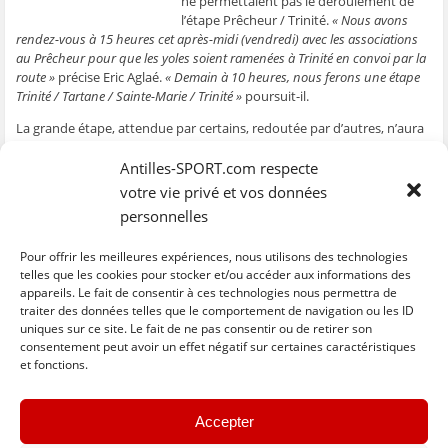
ne permettaient pas le déroulement de
ê
t
ê
e
f
l’étape Prêcheur / Trinité.
« Nous avons
t
r
t
)
e
r
e
r
n
rendez-vous à 15 heures cet après-midi (vendredi) avec les associations
e
)
e
ê
au Prêcheur pour que les yoles soient ramenées à Trinité en convoi par la
)
)
t
r
route »
précise Eric Aglaé.
« Demain à 10 heures, nous ferons une étape
e
)
Trinité / Tartane / Sainte-Marie / Trinité »
poursuit-il.
La grande étape, attendue par certains, redoutée par d’autres, n’aura
donc pas lieu. Interrogés jeudi à l’arrivée au Prêcheur, les patrons
savaient que les équipages auraient beaucoup souffert sur un
Antilles-SPORT.com respecte
parcours inédit qui s’annonçait long et éprouvant. Sur la régate
votre vie privé et vos données
proposée, les écarts ne pourront pas être conséquents. Il faudra sans
personnelles
doute tenter le tout pour le tout dimanche lors de la dernière étape
qui passera par la Caravelle avec les dangers liés à la marée. Une
Pour offrir les meilleures expériences, nous utilisons des technologies
bonne nouvelle pour le leader UFR / Chanflor ?
telles que les cookies pour stocker et/ou accéder aux informations des
appareils. Le fait de consentir à ces technologies nous permettra de
traiter des données telles que le comportement de navigation ou les ID
uniques sur ce site. Le fait de ne pas consentir ou de retirer son
C
C
C
C
C
l
l
l
l
l
consentement peut avoir un effet négatif sur certaines caractéristiques
i
i
i
i
i
et fonctions.
q
q
q
q
q
u
u
u
u
u
e
e
e
e
e
z
z
z
z
z
« Previous
Next »
p
p
p
p
p
Accepter
o
o
o
o
o
u
u
u
u
u