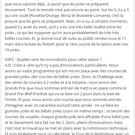
ê
t
ê
e
f
que nous savions déjà , à savoir que les yoles se préparent
t
r
t
)
e
doucement. Tout le monde n’est pas encore au point. Sur les 5, il y a 3
r
e
r
n
e
)
e
ê
qui ont coulé (Rosette/Orange, Mirsa et Brasserie Lorraine), c’est la
)
)
t
r
preuve que les gens se préparent. Mais, on a vu, à certains moments,
e
quand il y avait du vent, qu’il y a eu une très belle rivalité entre les
)
yoles ; ce qui les supposer qu’on aura probablement de très très
belles courses. Et, je donne tout de suite au public rendez-vous le 11
mars dans la baie du Robert pour la 1ère course de la saison avec nos
19 yoles.
ASPC : Quelles sont les innovations pour cette saison ?
A.D : C’est-à -dire qu’il n’y a pas d’innovations particulières. Nous
avons un vaste programme qui est mis en place avec des courses de
grandes yoles, des courses de bébés yoles. Donc, le Challenge avec
des séries de courses à 2 voiles et à la misaine ; nous avons des
Grands Prix que nous sommes entrain de mettre en place comme le
Grand Prix BNP/Paribas qui va se faire sur 2 jours dans la baie de
Trinité. Et puis, nous avons une course que nous sommes entrain
d’imaginer avec un caractère exclusif cette année : on va faire les
grandes yoles et les bébés yoles courir en même temps ; ce seront des
courses de couples, chaque grande yole sera affublée d’une bébé yole
et le classement sera fait sur les 2. Donc, pleins d’innovations mais,
c’est tout le travail qui se met en place avec la commission technique.
Et puis également pour ce calendrier, le Tour de la Martinique avec un