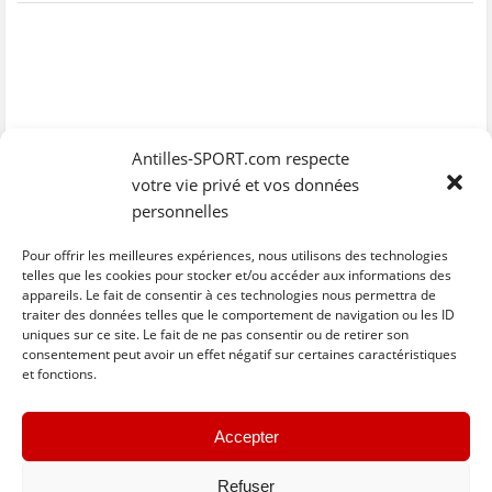
Antilles-SPORT.com respecte
votre vie privé et vos données
personnelles
Pour offrir les meilleures expériences, nous utilisons des technologies
telles que les cookies pour stocker et/ou accéder aux informations des
appareils. Le fait de consentir à ces technologies nous permettra de
traiter des données telles que le comportement de navigation ou les ID
uniques sur ce site. Le fait de ne pas consentir ou de retirer son
C
C
C
C
C
l
l
l
l
l
consentement peut avoir un effet négatif sur certaines caractéristiques
i
i
i
i
i
et fonctions.
q
q
q
q
q
u
u
u
u
u
e
e
e
e
e
z
z
z
z
z
« Previous
Next »
p
p
p
p
p
Accepter
o
o
o
o
o
u
u
u
u
u
r
r
r
r
r
p
p
p
p
e
Refuser