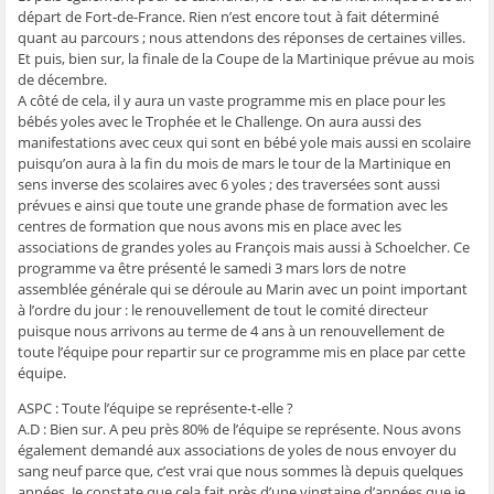
départ de Fort-de-France. Rien n’est encore tout à fait déterminé
quant au parcours ; nous attendons des réponses de certaines villes.
Et puis, bien sur, la finale de la Coupe de la Martinique prévue au mois
de décembre.
A côté de cela, il y aura un vaste programme mis en place pour les
bébés yoles avec le Trophée et le Challenge. On aura aussi des
manifestations avec ceux qui sont en bébé yole mais aussi en scolaire
puisqu’on aura à la fin du mois de mars le tour de la Martinique en
sens inverse des scolaires avec 6 yoles ; des traversées sont aussi
prévues e ainsi que toute une grande phase de formation avec les
centres de formation que nous avons mis en place avec les
associations de grandes yoles au François mais aussi à Schoelcher. Ce
programme va être présenté le samedi 3 mars lors de notre
assemblée générale qui se déroule au Marin avec un point important
à l’ordre du jour : le renouvellement de tout le comité directeur
puisque nous arrivons au terme de 4 ans à un renouvellement de
toute l’équipe pour repartir sur ce programme mis en place par cette
équipe.
ASPC : Toute l’équipe se représente-t-elle ?
A.D : Bien sur. A peu près 80% de l’équipe se représente. Nous avons
également demandé aux associations de yoles de nous envoyer du
sang neuf parce que, c’est vrai que nous sommes là depuis quelques
années. Je constate que cela fait près d’une vingtaine d’années que je