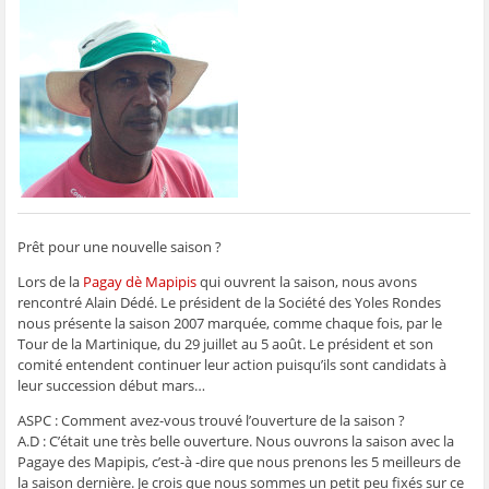
g
g
g
g
e
e
e
e
e
r
r
r
r
r
p
s
s
s
s
a
u
u
u
u
r
r
r
r
r
e
F
T
W
S
-
a
w
h
k
m
c
i
a
y
a
e
t
t
p
i
b
t
s
e
l
o
e
A
(
à
o
r
p
o
u
k
(
p
u
n
(
o
(
v
a
o
u
o
r
m
u
v
u
e
i
v
r
v
d
(
r
e
r
a
o
Prêt pour une nouvelle saison ?
e
d
e
n
u
d
a
d
s
v
a
n
a
u
r
Lors de la
Pagay dè Mapipis
qui ouvrent la saison, nous avons
n
s
n
n
e
rencontré Alain Dédé. Le président de la Société des Yoles Rondes
s
u
s
e
d
u
n
u
n
a
nous présente la saison 2007 marquée, comme chaque fois, par le
n
e
n
o
n
e
n
e
u
s
Tour de la Martinique, du 29 juillet au 5 août. Le président et son
n
o
n
v
u
comité entendent continuer leur action puisqu’ils sont candidats à
o
u
o
e
n
u
v
u
l
e
leur succession début mars…
v
e
v
l
n
e
l
e
e
o
ASPC : Comment avez-vous trouvé l’ouverture de la saison ?
l
l
l
f
u
l
e
l
e
v
A.D : C’était une très belle ouverture. Nous ouvrons la saison avec la
e
f
e
n
e
f
e
f
ê
l
Pagaye des Mapipis, c’est-à -dire que nous prenons les 5 meilleurs de
e
n
e
t
l
la saison dernière. Je crois que nous sommes un petit peu fixés sur ce
n
ê
n
r
e