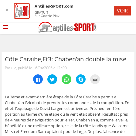
Antilles-SPORT.com
✕
VOIR
GRATUIT
Sur Google Play
Côte Caraïbe,Et3: Chaben’an double la mise
Par ujc, publié le 16/04/2006 à 12h00
C
C
C
C
C
l
l
l
l
l
i
i
i
i
i
q
q
q
q
q
u
u
u
u
u
e
e
e
e
e
La 3ème et avant-dernière étape de la Côte Caraïbe a permis à
z
z
z
z
z
Chaben’an-Bricobat de prendre les commandes de la compétition. En
p
p
p
p
p
o
o
o
o
o
effet, l’équipage de David Largen est arrivée au Prêcheur en 1ère
u
u
u
u
u
position au terme d’une étape où le vent était absent. Résultat : près
r
r
r
r
r
p
p
p
p
e
de 4 heures de naviguation pour le 1er. Chaben’an a, comme la veille,
a
a
a
a
n
r
r
r
r
v
bénéficié d’une meilleure option, celle de la côte tandis que Welcome-
t
t
t
t
o
Mirsa et Freedom-Sara optaient pour le large. De plus, l’absence de
a
a
a
a
y