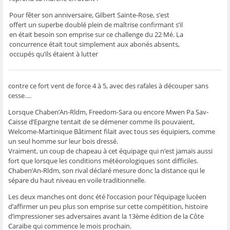
g
g
g
g
e
e
e
e
e
r
r
r
r
r
p
Pour fêter son anniversaire, Gilbert Sainte-Rose, s’est
s
s
s
s
a
offert un superbe doublé plein de maîtrise confirmant s’il
u
u
u
u
r
r
r
r
r
e
en était besoin son emprise sur ce challenge du 22 Mé. La
F
T
W
S
-
a
w
h
k
m
concurrence était tout simplement aux abonés absents,
c
i
a
y
a
occupés qu’ils étaient à lutter
e
t
t
p
i
b
t
s
e
l
o
e
A
(
à
o
r
p
o
u
k
(
p
u
n
contre ce fort vent de force 4 à 5, avec des rafales à découper sans
(
o
(
v
a
o
u
o
r
m
cesse….
u
v
u
e
i
v
r
v
d
(
r
e
r
a
o
Lorsque Chaben’An-Rldm, Freedom-Sara ou encore Mwen Pa Sav-
e
d
e
n
u
Caisse d’Epargne tentait de se démener comme ils pouvaient,
d
a
d
s
v
a
n
a
u
r
Welcome-Martinique Bâtiment filait avec tous ses équipiers, comme
n
s
n
n
e
un seul homme sur leur bois dressé.
s
u
s
e
d
u
n
u
n
a
Vraiment, un coup de chapeau à cet équipage qui n’est jamais aussi
n
e
n
o
n
fort que lorsque les conditions météorologiques sont difficiles.
e
n
e
u
s
n
o
n
v
u
Chaben’An-Rldm, son rival déclaré mesure donc la distance qui le
o
u
o
e
n
u
v
u
l
e
sépare du haut niveau en voile traditionnelle.
v
e
v
l
n
e
l
e
e
o
Les deux manches ont donc été l’occasion pour l’équipage lucéen
l
l
l
f
u
l
e
l
e
v
d’affirmer un peu plus son emprise sur cette compétition, histoire
e
f
e
n
e
d’impressioner ses adversaires avant la 13ème édition de la Côte
f
e
f
ê
l
e
n
e
t
l
Caraïbe qui commence le mois prochain.
n
ê
n
r
e