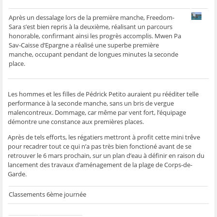
ê
t
ê
e
f
t
r
t
)
e
r
e
r
n
Après un dessalage lors de la première manche, Freedom-
e
)
e
ê
Sara s’est bien repris à la deuxième, réalisant un parcours
)
)
t
r
honorable, confirmant ainsi les progrès accomplis. Mwen Pa
e
Sav-Caisse d’Epargne a réalisé une superbe première
)
manche, occupant pendant de longues minutes la seconde
place.
Les hommes et les filles de Pédrick Petito auraient pu rééditer telle
performance à la seconde manche, sans un bris de vergue
malencontreux. Dommage, car même par vent fort, l’équipage
démontre une constance aux premières places.
Après de tels efforts, les régatiers mettront à profit cette mini trêve
pour recadrer tout ce qui n’a pas très bien fonctioné avant de se
retrouver le 6 mars prochain, sur un plan d’eau à définir en raison du
lancement des travaux d’aménagement de la plage de Corps-de-
Garde.
Classements 6ème journée