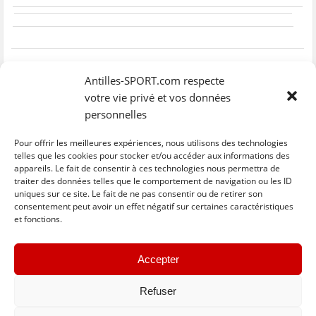
Antilles-SPORT.com respecte
votre vie privé et vos données
personnelles
Pour offrir les meilleures expériences, nous utilisons des technologies
telles que les cookies pour stocker et/ou accéder aux informations des
appareils. Le fait de consentir à ces technologies nous permettra de
traiter des données telles que le comportement de navigation ou les ID
uniques sur ce site. Le fait de ne pas consentir ou de retirer son
C
C
C
C
C
l
l
l
l
l
consentement peut avoir un effet négatif sur certaines caractéristiques
i
i
i
i
i
et fonctions.
q
q
q
q
q
u
u
u
u
u
e
e
e
e
e
z
z
z
z
z
« Previous
Next »
p
p
p
p
p
Accepter
o
o
o
o
o
u
u
u
u
u
r
r
r
r
r
p
p
p
p
e
Refuser
a
a
a
a
n
r
r
r
r
v
t
t
t
t
o