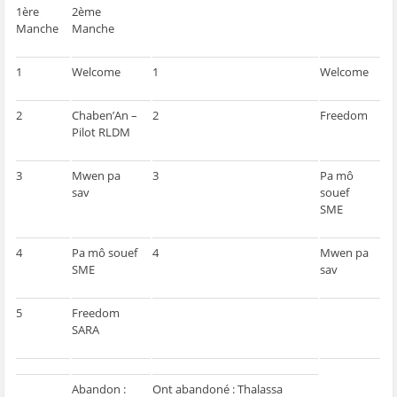
1ère
2ème
Manche
Manche
1
Welcome
1
Welcome
2
Chaben’An –
2
Freedom
Pilot RLDM
3
Mwen pa
3
Pa mô
sav
souef
SME
4
Pa mô souef
4
Mwen pa
SME
sav
5
Freedom
SARA
Abandon :
Ont abandoné : Thalassa