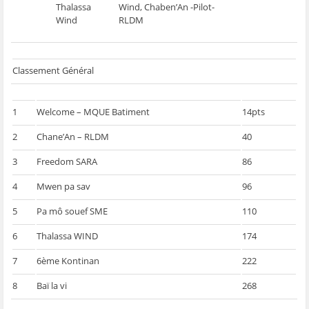
Thalassa
Wind, Chaben’An -Pilot-
Wind
RLDM
Classement Général
1
Welcome – MQUE Batiment
14pts
2
Chane’An – RLDM
40
3
Freedom SARA
86
4
Mwen pa sav
96
5
Pa mô souef SME
110
6
Thalassa WIND
174
7
6ème Kontinan
222
8
Baï la vi
268