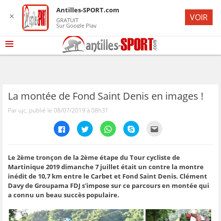
Antilles-SPORT.com
✕
VOIR
GRATUIT
Sur Google Play
La montée de Fond Saint Denis en images !
Par ujc, publié le 08/07/2019 à 08h31
C
C
C
C
C
l
l
l
l
l
i
i
i
i
i
q
q
q
q
q
u
u
u
u
u
e
e
e
e
e
Le 2ème tronçon de la 2ème étape du Tour cycliste de
z
z
z
z
z
Martinique 2019 dimanche 7 juillet était un contre la montre
p
p
p
p
p
o
o
o
o
o
inédit de 10,7 km entre le Carbet et Fond Saint Denis. Clément
u
u
u
u
u
Davy de Groupama FDJ s'impose sur ce parcours en montée qui
r
r
r
r
r
p
p
p
p
e
a connu un beau succès populaire.
a
a
a
a
n
r
r
r
r
v
t
t
t
t
o
a
a
a
a
y