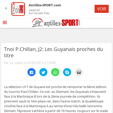
Antilles-SPORT.com
✕
VOIR
GRATUIT
Sur Google Play
Tnoi P.Chillan, J2: Les Guyanais proches du
titre
Par ujc, publié le 01/05/2015 à 12h00
C
C
C
C
C
l
l
l
l
l
i
i
i
i
i
q
q
q
q
q
u
u
u
u
u
e
e
e
e
e
La sélection U17 de Guyane est proche de remporter la 6ème édition
z
z
z
z
z
du tournoi Paul Chillan. Ce soir, au Diamant, les Guyanais s’imposent
p
p
p
p
p
o
o
o
o
o
face à la Martinique B lors de la 2ème journée de compétition. Ils
u
u
u
u
u
prennent seuls la 1ère place car, dans l’autre match, la Guadeloupe
r
r
r
r
r
p
p
p
p
e
s’incline face à la Martinique A au terme d’une très belle rencontre.
a
a
a
a
n
r
r
r
r
v
Demain, l’épreuve s’achève à partir de 16 heures, toujours sur le stade