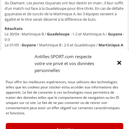
t
t
t
t
o
du Diamant. Les jeunes Guyanais ont leur destin en main ; il leur suffit
a
a
a
a
y
g
g
g
g
e
d’un match nul face à la Guadeloupe pour être titrés. En cas de défaite
e
e
e
e
r
guyanaise et de succès de la Martinique A, les 3 équipes seraient à
r
r
r
r
p
s
s
s
s
a
égalité et le titre serait décerné à la différence de buts.
u
u
u
u
r
r
r
r
r
e
F
T
W
S
-
Résultats
a
w
h
k
m
Le 30/04 : Martinique B /
Guadeloupe
: 1-2 et Martinique A /
Guyane
:
c
i
a
y
a
e
t
t
p
i
0-3
b
t
s
e
l
Le 01/05 :
Guyane
/ Martinique B : 2-0 et Guadeloupe /
Martinique A
o
e
A
(
à
o
r
p
o
u
: 0-2
k
(
p
u
n
Le 02/05 : Guadeloupe / Guyane (16h) et Martinique A / Martinique B
Antilles-SPORT.com respecte
(
o
(
v
a
o
u
o
r
m
(18h)
votre vie privé et vos données
u
v
u
e
i
v
r
v
d
(
personnelles
r
e
r
a
o
Classement
e
d
e
n
u
1. Guyane, 8 points (+5)
d
a
d
s
v
a
n
a
u
r
2. Martinique A, 5 pts (-1)
Pour offrir les meilleures expériences, nous utilisons des technologies
n
s
n
n
e
3. Guadeloupe, 5 pts (-1)
telles que les cookies pour stocker et/ou accéder aux informations des
s
u
s
e
d
u
n
u
n
a
appareils. Le fait de consentir à ces technologies nous permettra de
4. Martinique B, 2 pts (-3)
n
e
n
o
n
traiter des données telles que le comportement de navigation ou les ID
e
n
e
u
s
n
o
n
v
u
uniques sur ce site. Le fait de ne pas consentir ou de retirer son
C
C
C
C
C
o
u
o
e
n
l
l
l
l
l
consentement peut avoir un effet négatif sur certaines caractéristiques
u
v
u
l
e
i
i
i
i
i
v
e
v
l
n
et fonctions.
q
q
q
q
q
e
l
e
e
o
u
u
u
u
u
l
l
l
f
u
e
e
e
e
e
l
e
l
e
v
z
z
z
z
z
e
f
e
n
e
« Previous
Next »
p
p
p
p
p
f
e
f
ê
l