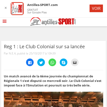
Antilles-SPORT.com
✕
VOIR
GRATUIT
Sur Google Play
Reg 1 : Le Club Colonial sur sa lancée
Par N.E.A, publié le 25/10/2017 à 10h39
C
C
C
C
C
l
l
l
l
l
i
i
i
i
i
q
q
q
q
q
u
u
u
u
u
e
e
e
e
e
Un match avancé de la 6ème journée du championnat de
z
z
z
z
z
Régionale 1 s'est disputé ce mercredi soir. Le Club Colonial s'est
p
p
p
p
p
o
o
o
o
o
imposé face à l'Emulation et poursuit sa très belle série.
u
u
u
u
u
r
r
r
r
r
p
p
p
p
e
a
a
a
a
n
r
r
r
r
v
t
t
t
t
o
a
a
a
a
y