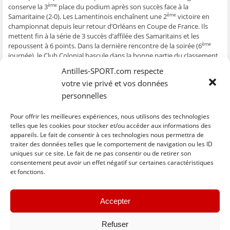
e
n
e
t
l
conserve la 3
place du podium après son succès face à la
ème
n
ê
n
r
e
Samaritaine (2-0). Les Lamentinois enchaînent une 2
victoire en
ème
ê
t
ê
e
f
t
r
t
)
e
championnat depuis leur retour d’Orléans en Coupe de France. Ils
r
e
r
n
mettent fin à la série de 3 succès d’affilée des Samaritains et les
e
)
e
ê
)
)
t
repoussent à 6 points. Dans la dernière rencontre de la soirée (6
ème
r
e
journée), le Club Colonial bascule dans la bonne partie du classement
)
grâce à sa victoire face à l’Emulation (2-0). Après une période difficile,
Antilles-SPORT.com respecte
les Clubistes enregistrent un 5
match sans défaite (4 victoires).
ème
votre vie privé et vos données
Cette 9
défaite en 13 matchs DE l’Emulation, laisse les
ème
Schoechérois à l’avant-dernière place à un point du Golden Star, 1
er
personnelles
non relégable.
Pour offrir les meilleures expériences, nous utilisons des technologies
Classement
telles que les cookies pour stocker et/ou accéder aux informations des
appareils. Le fait de consentir à ces technologies nous permettra de
traiter des données telles que le comportement de navigation ou les ID
uniques sur ce site. Le fait de ne pas consentir ou de retirer son
C
C
C
C
C
l
l
l
l
l
consentement peut avoir un effet négatif sur certaines caractéristiques
i
i
i
i
i
et fonctions.
q
q
q
q
q
u
u
u
u
u
e
e
e
e
e
z
z
z
z
z
« Previous
Next »
p
p
p
p
p
Accepter
o
o
o
o
o
u
u
u
u
u
r
r
r
r
r
p
p
p
p
e
Refuser
a
a
a
a
n