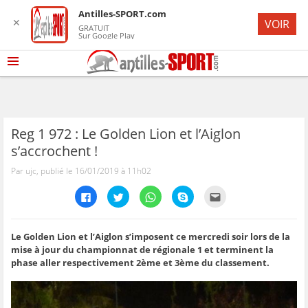
Antilles-SPORT.com
✕
VOIR
GRATUIT
Sur Google Play
Reg 1 972 : Le Golden Lion et l’Aiglon
s’accrochent !
Par ujc, publié le 16/01/2019 à 11h02
C
C
C
C
C
l
l
l
l
l
i
i
i
i
i
q
q
q
q
q
u
u
u
u
u
e
e
e
e
e
Le Golden Lion et l’Aiglon s’imposent ce mercredi soir lors de la
z
z
z
z
z
mise à jour du championnat de régionale 1 et terminent la
p
p
p
p
p
o
o
o
o
o
phase aller respectivement 2ème et 3ème du classement.
u
u
u
u
u
r
r
r
r
r
p
p
p
p
e
a
a
a
a
n
r
r
r
r
v