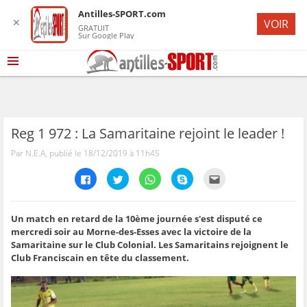
Antilles-SPORT.com
✕
VOIR
GRATUIT
Sur Google Play
Reg 1 972 : La Samaritaine rejoint le leader !
Par N.E.A, publié le 18/12/2019 à 11h45
C
C
C
C
C
l
l
l
l
l
i
i
i
i
i
q
q
q
q
q
u
u
u
u
u
e
e
e
e
e
Un match en retard de la 10ème journée s'est disputé ce
z
z
z
z
z
mercredi soir au Morne-des-Esses avec la victoire de la
p
p
p
p
p
o
o
o
o
o
Samaritaine sur le Club Colonial. Les Samaritains rejoignent le
u
u
u
u
u
Club Franciscain en tête du classement.
r
r
r
r
r
p
p
p
p
e
a
a
a
a
n
r
r
r
r
v
t
t
t
t
o
a
a
a
a
y