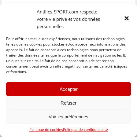
Réal Tartane
0 - 2
Réveil Sportif
Antilles-SPORT.com respecte
votre vie privé et vos données
US Robert
5 - 0
Gauloise
personnelles
C
C
C
C
C
Pour offrir les meilleures expériences, nous utilisons des technologies
l
l
l
l
l
i
i
i
i
i
telles que les cookies pour stocker et/ou accéder aux informations des
q
q
q
q
q
appareils. Le fait de consentir à ces technologies nous permettra de
u
u
u
u
u
e
e
e
e
e
traiter des données telles que le comportement de navigation ou les ID
z
z
z
z
z
uniques sur ce site. Le fait de ne pas consentir ou de retirer son
p
p
p
p
p
o
o
o
o
o
consentement peut avoir un effet négatif sur certaines caractéristiques
u
u
u
u
u
et fonctions.
r
r
r
r
r
p
p
p
p
e
a
a
a
a
n
r
r
r
r
v
t
t
t
t
o
Accepter
a
a
a
a
y
Basculer vers la version complète du site
g
g
g
g
e
e
e
e
e
r
r
r
r
r
p
Refuser
s
s
s
s
a
u
u
u
u
r
r
r
r
r
e
F
T
W
S
-
Voir les préférences
a
w
h
k
m
c
i
a
y
a
e
t
t
p
i
Politique de cookies
Politique de confidentialité
b
t
s
e
l
o
e
A
(
à