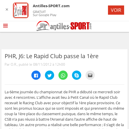
Antilles-SPORT.com
✕
VOIR
GRATUIT
Sur Google Play
PHR, J6: Le Rapid Club passe la 1ère
Par O.R., publié le 08/11/2012 à 12h00
C
C
C
C
C
l
l
l
l
l
i
i
i
i
i
q
q
q
q
q
u
u
u
u
u
e
e
e
e
e
La 6ème journée du championnat de PHR a débuté ce mercredi soir
z
z
z
z
z
avec 4 rencontres. L’affiche avait lieu à Petit Canal où le Rapid Club
p
p
p
p
p
o
o
o
o
o
recevait le Racing Club avec pour objectif la 1ère place provisoire. Ce
u
u
u
u
u
sont les promus locaux qui se sont imposés et qui prennent du même
r
r
r
r
r
p
p
p
p
e
coup la 1ère place du classement puisque, dans le même temps, le
a
a
a
a
n
r
r
r
r
v
CSB n’a pas réussi à battre l’Arsenal dans l’autre affiche de haut de
t
t
t
t
o
tableau. Un autre promu a réalisé une belle performance ; il s’agit de la
a
a
a
a
y