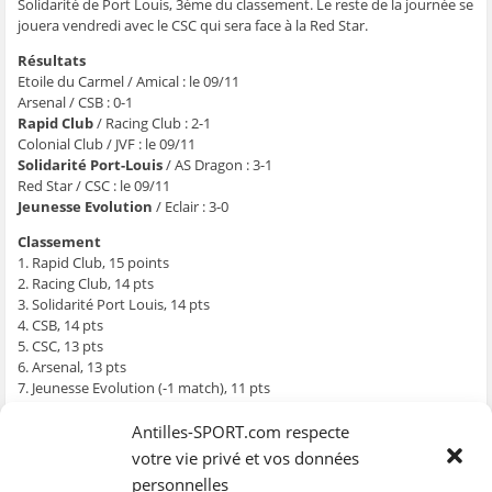
g
g
g
g
e
Solidarité de Port Louis, 3ème du classement. Le reste de la journée se
e
e
e
e
r
jouera vendredi avec le CSC qui sera face à la Red Star.
r
r
r
r
p
s
s
s
s
a
u
u
u
u
r
Résultats
r
r
r
r
e
F
T
W
S
-
Etoile du Carmel / Amical : le 09/11
a
w
h
k
m
Arsenal / CSB : 0-1
c
i
a
y
a
e
t
t
p
i
Rapid Club
/ Racing Club : 2-1
b
t
s
e
l
Colonial Club / JVF : le 09/11
o
e
A
(
à
o
r
p
o
u
Solidarité Port-Louis
/ AS Dragon : 3-1
k
(
p
u
n
Red Star / CSC : le 09/11
(
o
(
v
a
o
u
o
r
m
Jeunesse Evolution
/ Eclair : 3-0
u
v
u
e
i
v
r
v
d
(
r
e
r
a
o
Classement
e
d
e
n
u
1. Rapid Club, 15 points
d
a
d
s
v
a
n
a
u
r
2. Racing Club, 14 pts
n
s
n
n
e
3. Solidarité Port Louis, 14 pts
s
u
s
e
d
u
n
u
n
a
4. CSB, 14 pts
n
e
n
o
n
e
n
e
u
s
5. CSC, 13 pts
n
o
n
v
u
6. Arsenal, 13 pts
o
u
o
e
n
u
v
u
l
e
7. Jeunesse Evolution (-1 match), 11 pts
v
e
v
l
n
8. Eclair, 9 pts
e
l
e
e
o
l
l
l
f
u
9. AS Dragon, 8 pts
Antilles-SPORT.com respecte
l
e
l
e
v
e
f
e
n
e
10. JVF, 7 pts
votre vie privé et vos données
f
e
f
ê
l
11. Etoile du Carmel, 7 pts
e
n
e
t
l
personnelles
n
ê
n
r
e