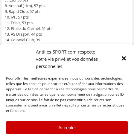
7. CSB, 58 pts
ê
t
ê
e
f
8. Arsenal (-1m), 57 pts
t
r
t
)
e
r
e
r
n
9. Rapid Club, 57 pts
e
)
e
ê
10. JVF, 57 pts
)
)
t
r
11. Eclair, 53 pts
e
)
12. Etoile du Carmel, 51 pts
13. AS Dragon, 44 pts
14. Colonial Club, 39
Programme 26ème journée
Antilles-SPORT.com respecte
Arsenal / Jeunesse Evolution
votre vie privé et vos données
CSB / CSC
personnelles
Amical / Eclair
JVF / Racing Club BT
Solidarité Port Louis / Red Star
Pour offrir les meilleures expériences, nous utilisons des technologies
Etoile du Carmel / Rapid Club
telles que les cookies pour stocker et/ou accéder aux informations des
appareils. Le fait de consentir à ces technologies nous permettra de
AS Dragon / Colonial Club
traiter des données telles que le comportement de navigation ou les ID
uniques sur ce site. Le fait de ne pas consentir ou de retirer son
C
C
C
C
C
l
l
l
l
l
consentement peut avoir un effet négatif sur certaines caractéristiques
i
i
i
i
i
et fonctions.
q
q
q
q
q
u
u
u
u
u
e
e
e
e
e
z
z
z
z
z
« Previous
Next »
p
p
p
p
p
Accepter
o
o
o
o
o
u
u
u
u
u