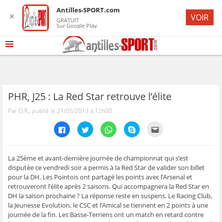
Antilles-SPORT.com
✕
VOIR
GRATUIT
Sur Google Play
PHR, J25 : La Red Star retrouve l’élite
Par O.R., publié le 21/05/2013 à 12h00
C
C
C
C
C
l
l
l
l
l
i
i
i
i
i
q
q
q
q
q
u
u
u
u
u
e
e
e
e
e
La 25ème et avant-dernière journée de championnat qui s’est
z
z
z
z
z
disputée ce vendredi soir a permis à la Red Star de valider son billet
p
p
p
p
p
o
o
o
o
o
pour la DH. Les Pointois ont partagé les points avec l’Arsenal et
u
u
u
u
u
retrouveront l’élite après 2 saisons. Qui accompagnera la Red Star en
r
r
r
r
r
p
p
p
p
e
DH la saison prochaine ? La réponse reste en suspens. Le Racing Club,
a
a
a
a
n
r
r
r
r
v
la Jeunesse Evolution, le CSC et l’Amical se tiennent en 2 points à une
t
t
t
t
o
journée de la fin. Les Basse-Terriens ont un match en retard contre
a
a
a
a
y