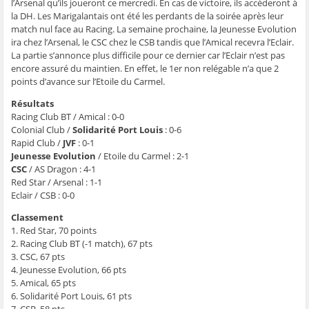
g
g
g
g
e
l’Arsenal qu’ils joueront ce mercredi. En cas de victoire, ils accéderont à
e
e
e
e
r
la DH. Les Marigalantais ont été les perdants de la soirée après leur
r
r
r
r
p
s
s
s
s
a
match nul face au Racing. La semaine prochaine, la Jeunesse Evolution
u
u
u
u
r
ira chez l’Arsenal, le CSC chez le CSB tandis que l’Amical recevra l’Eclair.
r
r
r
r
e
F
T
W
S
-
La partie s’annonce plus difficile pour ce dernier car l’Eclair n’est pas
a
w
h
k
m
c
i
a
y
a
encore assuré du maintien. En effet, le 1er non relégable n’a que 2
e
t
t
p
i
points d’avance sur l’Etoile du Carmel.
b
t
s
e
l
o
e
A
(
à
o
r
p
o
u
Résultats
k
(
p
u
n
Racing Club BT / Amical : 0-0
(
o
(
v
a
o
u
o
r
m
Colonial Club /
Solidarité Port Louis
: 0-6
u
v
u
e
i
v
r
v
d
(
Rapid Club /
JVF
: 0-1
r
e
r
a
o
Jeunesse Evolution
/ Etoile du Carmel : 2-1
e
d
e
n
u
d
a
d
s
v
CSC
/ AS Dragon : 4-1
a
n
a
u
r
Red Star / Arsenal : 1-1
n
s
n
n
e
s
u
s
e
d
Eclair / CSB : 0-0
u
n
u
n
a
n
e
n
o
n
e
n
e
u
s
Classement
n
o
n
v
u
1. Red Star, 70 points
o
u
o
e
n
u
v
u
l
e
2. Racing Club BT (-1 match), 67 pts
v
e
v
l
n
3. CSC, 67 pts
e
l
e
e
o
l
l
l
f
u
4. Jeunesse Evolution, 66 pts
l
e
l
e
v
e
f
e
n
e
5. Amical, 65 pts
f
e
f
ê
l
6. Solidarité Port Louis, 61 pts
e
n
e
t
l
n
ê
n
r
e