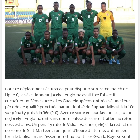
g
g
g
g
e
e
e
e
e
r
r
r
r
r
p
s
s
s
s
a
u
u
u
u
r
r
r
r
r
e
F
T
W
S
-
a
w
h
k
m
c
i
a
y
a
e
t
t
p
i
b
t
s
e
l
o
e
A
(
à
o
r
p
o
u
k
(
p
u
n
(
o
(
v
a
o
u
o
r
m
u
v
u
e
i
v
r
v
d
(
r
e
r
a
o
e
d
e
n
u
d
a
d
s
v
a
n
a
u
r
n
s
n
n
e
s
u
s
e
d
Pour ce déplacement à Curaçao pour disputer son 3ème match de
u
n
u
n
a
n
e
n
o
n
Ligue C, le sélectionneur Jocelyn Angloma avait fixé l’objectif :
e
n
e
u
s
enchaîner un 3ème succès. Les Guadeloupéens ont réalisé une 1ère
n
o
n
v
u
o
u
o
e
n
période de qualité ponctuée par un doublé de Raphael Mirval, à la 10e
u
v
u
l
e
sur pénalty puis à la 36e (2-0). Avec ce score en leur faveur, les joueurs
v
e
v
l
n
e
l
e
e
o
de Jocelyn Angloma ont sans doute baissé de concentration au retour
l
l
l
f
u
des vestiaires. Un pénalty raté de Vidian Valérius (54e) et la réduction
l
e
l
e
v
e
f
e
n
e
de score de Sint-Marteen à un quart d’heure du terme, ont un peu
f
e
f
ê
l
e
n
e
t
l
terni le tableau mais, l’essentiel est au bout. Les Gwada Boys se sont
n
ê
n
r
e