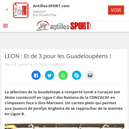
Antilles-SPORT.com
✕
VOIR
GRATUIT
Sur Google Play
LEON : Et de 3 pour les Guadeloupéens !
Par O.R., publié le 15/10/2019 à 08h50
C
C
C
C
C
l
l
l
l
l
i
i
i
i
i
q
q
q
q
q
u
u
u
u
u
e
e
e
e
e
La sélection de la Guadeloupe a remporté lundi à Curaçao son
z
z
z
z
z
3ème consécutif en Ligue C des Nations de la CONCACAF en
p
p
p
p
p
o
o
o
o
o
s'imposant face à Sint-Marteen. Un carton plein qui permet
u
u
u
u
u
aux joueurs de Jocelyn Angloma de se rapprocher de la montée
r
r
r
r
r
p
p
p
p
e
en Ligue B.
a
a
a
a
n
r
r
r
r
v
t
t
t
t
o
a
a
a
a
y