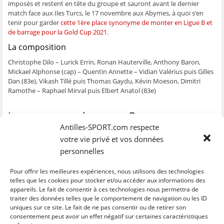
imposés et restent en tête du groupe et sauront avant le dernier
ê
t
ê
e
f
t
r
t
)
e
match face aux Iles Turcs, le 17 novembre aux Abymes, à quoi s’en
r
e
r
n
tenir pour garder
cette 1ère place synonyme de monter en Ligue B et
e
)
e
ê
)
)
t
de barrage pour la Gold Cup 2021
.
r
e
La composition
)
Christophe Dilo – Lurick Errin, Ronan Hauterville, Anthony Baron,
Mickael Alphonse (cap) – Quentin Annette – Vidian Valérius puis Gilles
Dan (83e), Vikash Tillé puis Thomas Gaydu, Kévin Moeson, Dimitri
Ramothe – Raphael Mirval puis Elbert Anatol (83e)
Le programme du groupe D
Antilles-SPORT.com respecte
votre vie privé et vos données
Guadeloupe
/ Sint-Marteen : 5 – 1 (le 07 / 09 aux Abymes)
personnelles
Iles Turques et Caïques /
Guadeloupe
: 0 – 3 (le 10 / 09)
Sint-Marteen /
Iles Turques et Caïques
: 2 – 5
Sint-Marteen /
Guadeloupe
: 1 – 2 (le 14/10)
Pour offrir les meilleures expériences, nous utilisons des technologies
Iles Turques et Caïques / Sint-Marteen : le 14 / 11
telles que les cookies pour stocker et/ou accéder aux informations des
appareils. Le fait de consentir à ces technologies nous permettra de
Guadeloupe / Iles Turques et Caïques : le 17 / 11
traiter des données telles que le comportement de navigation ou les ID
uniques sur ce site. Le fait de ne pas consentir ou de retirer son
C
C
C
C
C
l
l
l
l
l
consentement peut avoir un effet négatif sur certaines caractéristiques
i
i
i
i
i