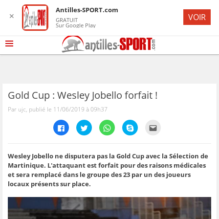
Antilles-SPORT.com
✕
VOIR
GRATUIT
Sur Google Play
Gold Cup : Wesley Jobello forfait !
Par ujc, publié le 11/06/2019 à 09h37
C
C
C
C
C
l
l
l
l
l
i
i
i
i
i
q
q
q
q
q
u
u
u
u
u
e
e
e
e
e
Wesley Jobello ne disputera pas la Gold Cup avec la Sélection de
z
z
z
z
z
Martinique. L'attaquant est forfait pour des raisons médicales
p
p
p
p
p
o
o
o
o
o
et sera remplacé dans le groupe des 23 par un des joueurs
u
u
u
u
u
locaux présents sur place.
r
r
r
r
r
p
p
p
p
e
a
a
a
a
n
r
r
r
r
v
t
t
t
t
o
a
a
a
a
y