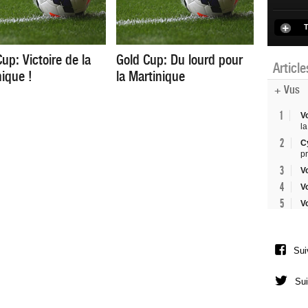
T
up: Victoire de la
Gold Cup: Du lourd pour
Articl
nique !
la Martinique
+ Vus
1
V
la
2
C
p
3
V
4
V
5
V
Sui
Sui