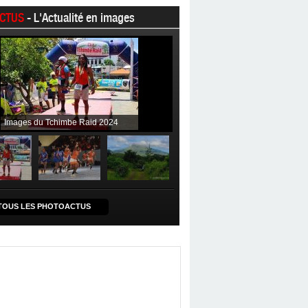
CTUS
- L'Actualité en images
Images du Tchimbe Raid 2024
TOUS LES PHOTOACTUS