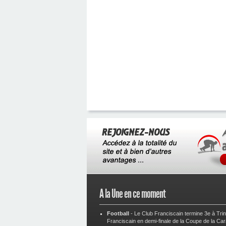
A la Une en ce moment
Football
-
Le Club Franciscain termine 3e à Tri
Franciscain en demi-finale de la Coupe de la Ca