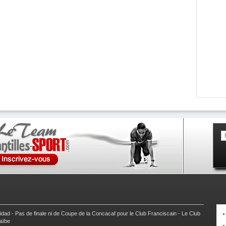
nidad
-
Pas de finale ni de Coupe de la Concacaf pour le Club Franciscain
-
Le Club
raïbe