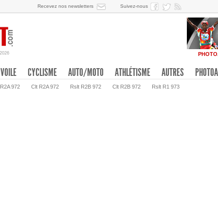
Recevez nos newsletters
Suivez-nous
/2026
PHOTO
VOILE
CYCLISME
AUTO/MOTO
ATHLÉTISME
AUTRES
PHOTOA
 R2A 972
Clt R2A 972
Rslt R2B 972
Clt R2B 972
Rslt R1 973