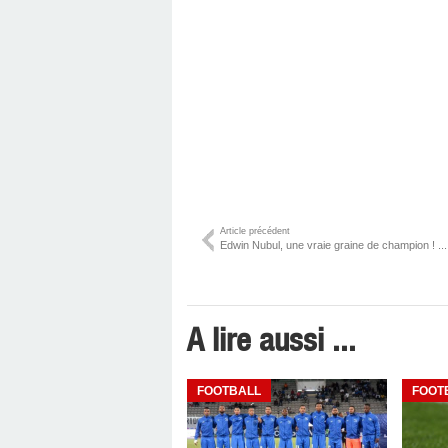
Article précédent
Edwin Nubul, une vraie graine de champion ! ...
A lire aussi ...
FOOTBALL
FOOT