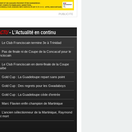
PUBLICITE
CTU
- L'Actualité en continu
Le Club Franciscain termine 3e à Trinidad
Football
Cpe VYV : Les Martiniquais 
Pas de finale ni de Coupe de la Concacaf pour le
Football
Cpe VYV : L’AS Gosier et le
nciscain
Football
La Coupe de Martinique dor
Le Club Franciscain en demi-finale de la Coupe
raïbe
Football
Reg 2 : L’AS Morne-des-Es
l’Inter Sainte-Anne, champion
Gold Cup : La Guadeloupe repart sans point
Football
Reg 1 972 : Le CS Case-Pilo
Gold Cup : Des regrets pour les Gwadaboys
Football
Reg 1 972 : Le RC Saint-J
Gold Cup : La Guadeloupe cède d’entrée
Football
Cpe Mque : Le RC Saint-Jos
Marc Flavien enfin champion de Martinique
Franciscain en finale
L’ancien sélectionneur de la Martinique, Raymond
Football
L’US Robert retrouve la Ré
st mort