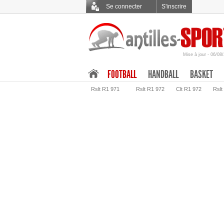
Se connecter
S'inscrire
Mise à jour - 06/08
.
FOOTBALL
HANDBALL
BASKET
Rslt R1 971
Rslt R1 972
Clt R1 972
Rslt