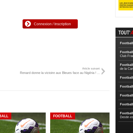
Connexion / Inscription
TOUT'
A
Football
Football
Club Fra
Football
de la Ca
Article suivant
Renard donne la victoire aux Bleues face au Nigéria ! ...
Football
Football
Football
Football
Football
BALL
FOOTBALL
Destin e