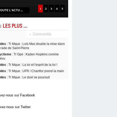
1
2
3
4
5
OUTE L'ACTU ...
es
LES PLUS ...
+ Commentés
oiles
: Tr Mque : Loïs Mas double la mise dans
 rade de Saint-Pierre
yclisme
: Tr Gpe : Kaden Hopkins comme
révu
oiles
: Tr Mque : La loi et l'esprit de la loi !
oiles
: Tr Mque : UFR / Chanflor prend la main
oiles
: Tr Mque : Le duel se poursuit
vez-nous sur Facebook
vez-nous sur Twitter