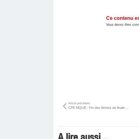
Ce contenu e
Vous devez êtes conn
Article précédent
CPE MQUE : Fin des 8èmes de finale ...
A lire aussi ...