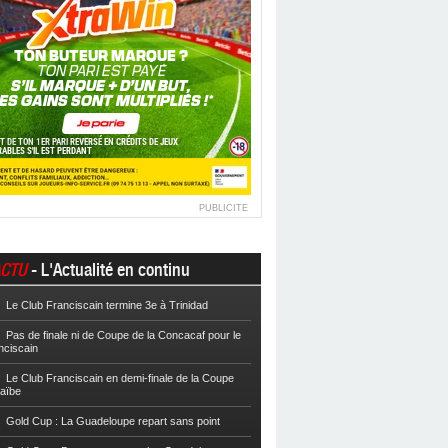
PUBLICITE
CTU
- L'Actualité en continu
Le Club Franciscain termine 3e à Trinidad
Football
Cpe VYV : Les Martiniquais 
Pas de finale ni de Coupe de la Concacaf pour le
Football
Cpe VYV : L’AS Gosier et le
nciscain
Football
La Coupe de Martinique dor
Le Club Franciscain en demi-finale de la Coupe
raïbe
Football
Reg 2 : L’AS Morne-des-Es
l’Inter Sainte-Anne, champion
Gold Cup : La Guadeloupe repart sans point
Football
Reg 1 972 : Le CS Case-Pilo