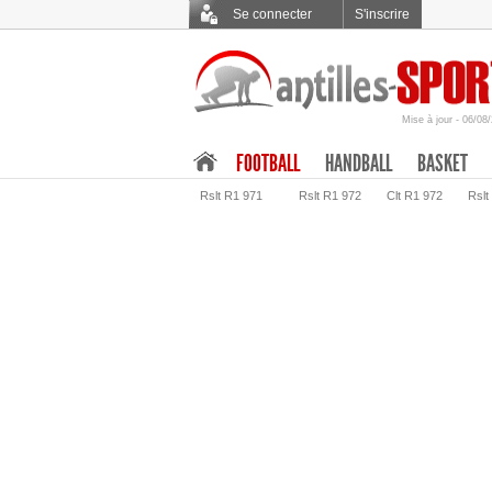
Se connecter
S'inscrire
Mise à jour - 06/08
.
FOOTBALL
HANDBALL
BASKET
Rslt R1 971
Rslt R1 972
Clt R1 972
Rslt