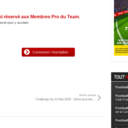
st réservé aux Membres Pro du Team.
ecté pour y accéder.
Connexion / Inscription
TOUT'
A
Football
Article suivant
Football
Challenge du 22 Mai 2005 : 6ème journée ...
Club Fra
Football
de la Ca
Football