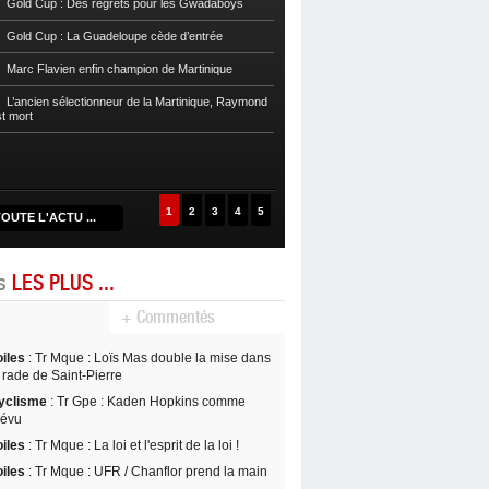
Gold Cup : Des regrets pour les Gwadaboys
Football
Reg 1 972 : Le RC Saint-J
Gold Cup : La Guadeloupe cède d’entrée
Football
Cpe Mque : Le RC Saint-Jos
Marc Flavien enfin champion de Martinique
Franciscain en finale
L’ancien sélectionneur de la Martinique, Raymond
Football
L’US Robert retrouve la Ré
st mort
1
2
3
4
5
OUTE L'ACTU ...
es
LES PLUS ...
+ Commentés
oiles
: Tr Mque : Loïs Mas double la mise dans
 rade de Saint-Pierre
yclisme
: Tr Gpe : Kaden Hopkins comme
révu
oiles
: Tr Mque : La loi et l'esprit de la loi !
oiles
: Tr Mque : UFR / Chanflor prend la main