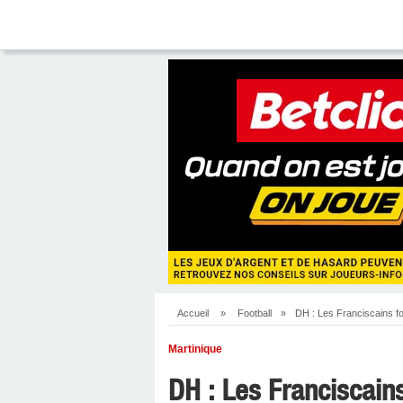
Accueil
»
Football
»
DH : Les Franciscains fon
Martinique
DH : Les Franciscains