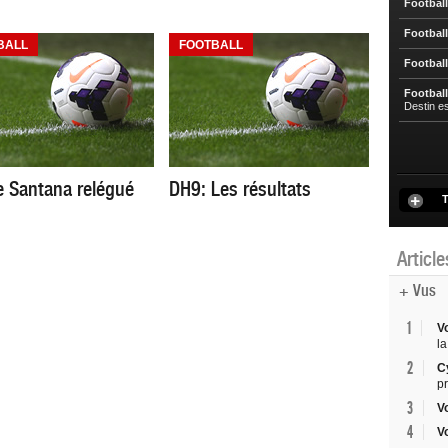
Football
Football
BALL
FOOTBALL
Football
Football
Destin e
le Santana relégué
DH9: Les résultats
T
Articl
+ Vus
1
V
la
2
C
p
3
V
4
V