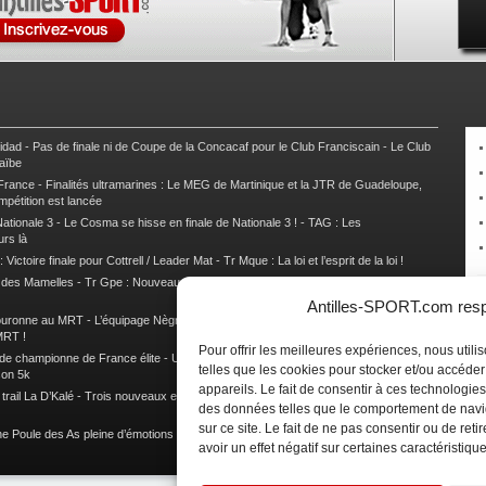
nidad
-
Pas de finale ni de Coupe de la Concacaf pour le Club Franciscain
-
Le Club
raïbe
 France
-
Finalités ultramarines : Le MEG de Martinique et la JTR de Guadeloupe,
mpétition est lancée
ationale 3
-
Le Cosma se hisse en finale de Nationale 3 !
-
TAG : Les
urs là
 Victoire finale pour Cottrell / Leader Mat
-
Tr Mque : La loi et l’esprit de la loi !
e des Mamelles
-
Tr Gpe : Nouveau changement de leader, Damien Urcel out
-
Tr
Antilles-SPORT.com respe
couronne au MRT
-
L’équipage Nègre – Gérard remporte le 9e rallye du Pays Marie-
MRT !
Pour offrir les meilleures expériences, nous util
 de championne de France élite
-
Un semi marathon sous le signe de la chaleur et
telles que les cookies pour stocker et/ou accéde
son 5k
appareils. Le fait de consentir à ces technologies
rail La D’Kalé
-
Trois nouveaux et un habitué au palmarès du Trail des Trésors
-
des données telles que le comportement de navi
sur ce site. Le fait de ne pas consentir ou de re
e Poule des As pleine d’émotions !
-
Images de la Woulib 113 X-Trem
avoir un effet négatif sur certaines caractéristique