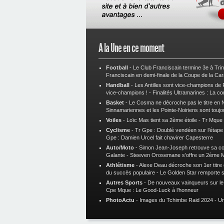
A la Une en ce moment
Football
-
Le Club Franciscain termine 3e à Tri
Franciscain en demi-finale de la Coupe de la Ca
Handball
-
Les Antilles sont vice-champions de
vice-champions !
-
Finalités Ultramarines : La co
Basket
-
Le Cosma ne décroche pas le titre en N
Sinnamariennes et les Pointe-Noiriens sont toujo
Voiles
-
Loïc Mas tient sa 2ème étoile
-
Tr Mque :
Cyclisme
-
Tr Gpe : Doublé vendéen sur l’étap
Gpe : Damien Urcel fait chavirer Capesterre
Auto/Moto
-
Simon Jean-Joseph retrouve sa 
Galante
-
Steeven Orosemane s’offre un 2ème 
Athlétisme
-
Alexe Deau décroche son 1er titre
du succès populaire
-
Le Golden Star remporte 
Autres Sports
-
De nouveaux vainqueurs sur le t
Cpe Mque : Le Good-Luck à l’honneur
PhotoActu
-
Images du Tchimbe Raid 2024
-
Un