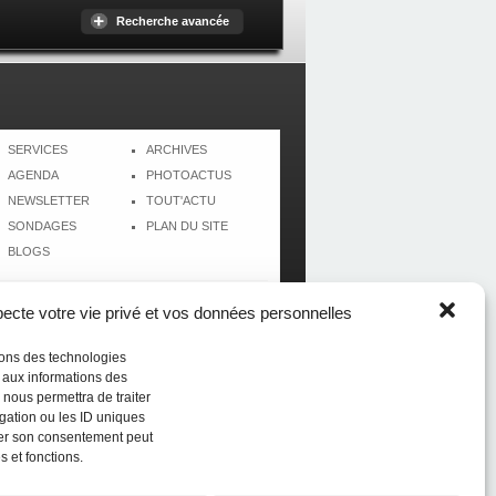
Recherche avancée
SERVICES
ARCHIVES
AGENDA
PHOTOACTUS
NEWSLETTER
TOUT'ACTU
SONDAGES
PLAN DU SITE
BLOGS
cte votre vie privé et vos données personnelles
isons des technologies
r aux informations des
 nous permettra de traiter
gation ou les ID uniques
tirer son consentement peut
s et fonctions.