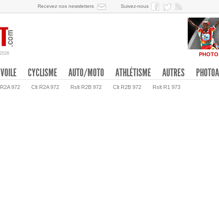
Recevez nos newsletters
Suivez-nous
/2026
PHOTO
VOILE
CYCLISME
AUTO/MOTO
ATHLÉTISME
AUTRES
PHOTOA
 R2A 972
Clt R2A 972
Rslt R2B 972
Clt R2B 972
Rslt R1 973