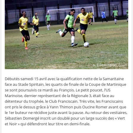
g
g
g
g
e
e
e
e
e
r
r
r
r
r
p
s
s
s
s
a
u
u
u
u
r
r
r
r
r
e
F
T
W
S
-
a
w
h
k
m
c
i
a
y
a
e
t
t
p
i
b
t
s
e
l
o
e
A
(
à
o
r
p
o
u
k
(
p
u
n
(
o
(
v
a
o
u
o
r
m
u
v
u
e
i
v
r
v
d
(
r
e
r
a
o
e
d
e
n
u
d
a
d
s
v
a
n
a
u
r
Débutés samedi 15 avril avec la qualification nette de la Samaritaine
n
s
n
n
e
s
u
s
e
d
face au Stade Spiritain, les quarts de finale de la Coupe de Martinique
u
n
u
n
a
n
e
n
o
n
se sont poursuivis ce mardi au François. Le petit poucet, l’US
e
n
e
u
s
Marinoise, dernier représentant de la Régionale 3, était face au
n
o
n
v
u
o
u
o
e
n
détenteur du trophée, le Club Franciscain. Très vite, les Franciscains
u
v
u
l
e
ont pris le dessus grâce à Yann Thimon puis Oucine Romer avant que
v
e
v
l
n
e
l
e
e
o
le 1er buteur ne récidive juste avant la pause. Au retour des vestiaires,
l
l
l
f
u
Sébastien Domergé inscrit un doublé pour un large succès des « Vert
l
e
l
e
v
e
f
e
n
e
et Noir » qui défendront leur titre en demi-finale.
f
e
f
ê
l
e
n
e
t
l
n
ê
n
r
e