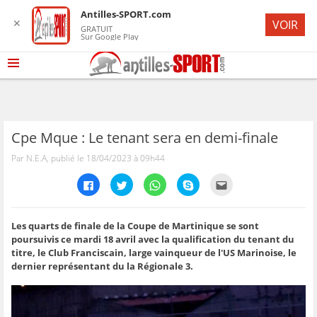
Antilles-SPORT.com
✕
VOIR
GRATUIT
Sur Google Play
Cpe Mque : Le tenant sera en demi-finale
Par N.E.A, publié le 18/04/2023 à 09h44
C
C
C
C
C
l
l
l
l
l
i
i
i
i
i
q
q
q
q
q
u
u
u
u
u
e
e
e
e
e
Les quarts de finale de la Coupe de Martinique se sont
z
z
z
z
z
poursuivis ce mardi 18 avril avec la qualification du tenant du
p
p
p
p
p
o
o
o
o
o
titre, le Club Franciscain, large vainqueur de l'US Marinoise, le
u
u
u
u
u
dernier représentant du la Régionale 3.
r
r
r
r
r
p
p
p
p
e
a
a
a
a
n
r
r
r
r
v
t
t
t
t
o
a
a
a
a
y