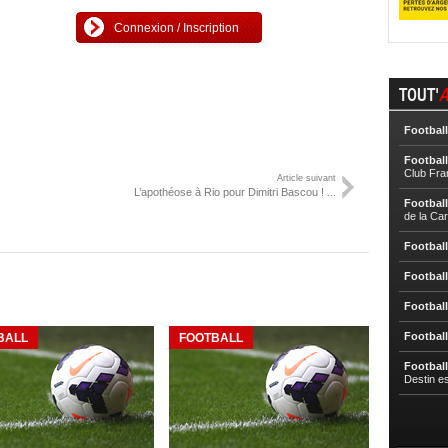
Connexion / Inscription
TOUT'
A
Football
Football
Club Fra
Article suivant
L’apothéose à Rio pour Dimitri Bascou ! ...
Football
de la Ca
Football
Football
Football
Football
BALL
FOOTBALL
Football
Destin e