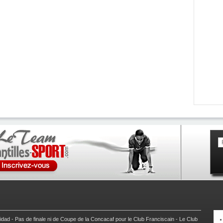
nidad
-
Pas de finale ni de Coupe de la Concacaf pour le Club Franciscain
-
Le Club