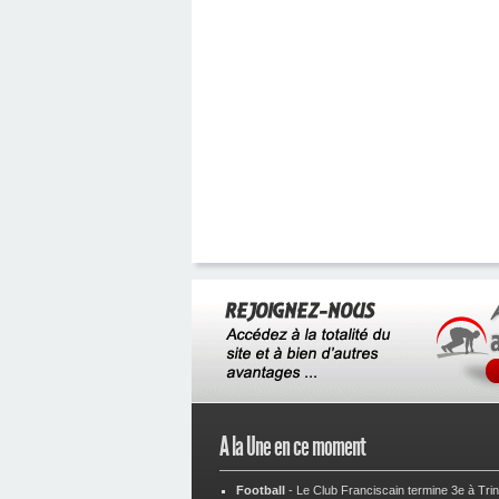
A la Une en ce moment
Football
-
Le Club Franciscain termine 3e à Tri