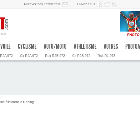
Recevez nos newsletters
Suivez-nous
/2026
PHOTO
VOILE
CYCLISME
AUTO/MOTO
ATHLÉTISME
AUTRES
PHOTOA
 R2A 972
Clt R2A 972
Rslt R2B 972
Clt R2B 972
Rslt R1 973
ns éliminent le Racing !