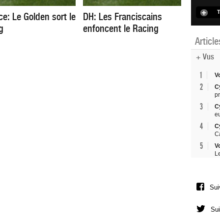
T
ce: Le Golden sort le
DH: Les Franciscains
g
enfoncent le Racing
Articl
+ Vus
1
V
2
C
p
3
C
e
4
C
C
5
V
L
Sui
Sui