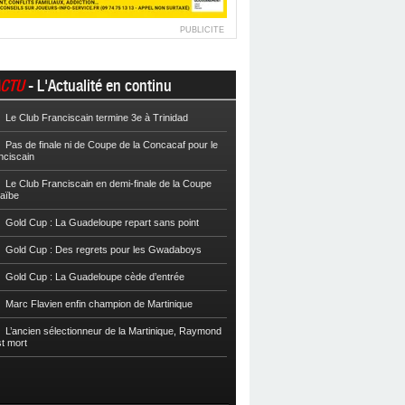
PUBLICITE
CTU
- L'Actualité en continu
Le Club Franciscain termine 3e à Trinidad
Football
Cpe VYV : Les Martiniquais 
Pas de finale ni de Coupe de la Concacaf pour le
Football
Cpe VYV : L’AS Gosier et le
nciscain
Football
La Coupe de Martinique dor
Le Club Franciscain en demi-finale de la Coupe
raïbe
Football
Reg 2 : L’AS Morne-des-Es
l’Inter Sainte-Anne, champion
Gold Cup : La Guadeloupe repart sans point
Football
Reg 1 972 : Le CS Case-Pilo
Gold Cup : Des regrets pour les Gwadaboys
Football
Reg 1 972 : Le RC Saint-J
Gold Cup : La Guadeloupe cède d’entrée
Football
Cpe Mque : Le RC Saint-Jos
Marc Flavien enfin champion de Martinique
Franciscain en finale
L’ancien sélectionneur de la Martinique, Raymond
Football
L’US Robert retrouve la Ré
st mort