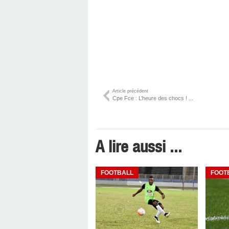
Article précédent
Cpe Fce : L’heure des chocs ! ...
A lire aussi ...
FOOTBALL
FOOT