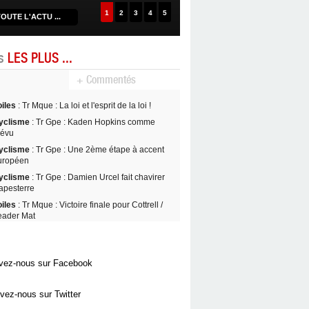
1
2
3
4
5
OUTE L'ACTU ...
es
LES PLUS ...
+ Commentés
oiles
: Tr Mque : La loi et l'esprit de la loi !
yclisme
: Tr Gpe : Kaden Hopkins comme
révu
yclisme
: Tr Gpe : Une 2ème étape à accent
uropéen
yclisme
: Tr Gpe : Damien Urcel fait chavirer
apesterre
oiles
: Tr Mque : Victoire finale pour Cottrell /
eader Mat
vez-nous sur Facebook
vez-nous sur Twitter