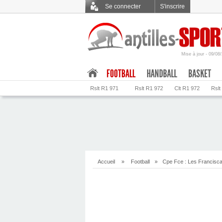
Se connecter
S'inscrire
Mise à jour - 09/08
.
FOOTBALL
HANDBALL
BASKET
Rslt R1 971
Rslt R1 972
Clt R1 972
Rslt
Accueil
»
Football
»
Cpe Fce : Les Franciscai