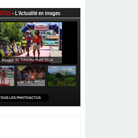
CTUS
- L'Actualité en images
Images du Tchimbe Raid 2024
TOUS LES PHOTOACTUS