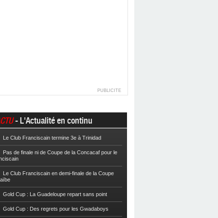
PUBLICITE
CTU
- L'Actualité en continu
Le Club Franciscain termine 3e à Trinidad
Football
Cpe VYV : Les Martiniquais 
Pas de finale ni de Coupe de la Concacaf pour le
Football
Cpe VYV : L’AS Gosier et le
nciscain
Football
La Coupe de Martinique dor
Le Club Franciscain en demi-finale de la Coupe
raïbe
Football
Reg 2 : L’AS Morne-des-Es
l’Inter Sainte-Anne, champion
Gold Cup : La Guadeloupe repart sans point
Football
Reg 1 972 : Le CS Case-Pilo
Gold Cup : Des regrets pour les Gwadaboys
Football
Reg 1 972 : Le RC Saint-J