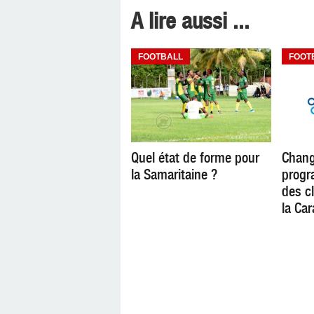
A lire aussi ...
FOOTBALL
FOOT
Quel état de forme pour
Chan
la Samaritaine ?
progr
des c
la Car