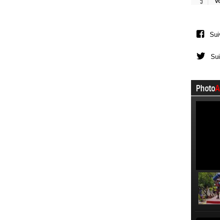
5
V
Sui
Sui
Photo
A