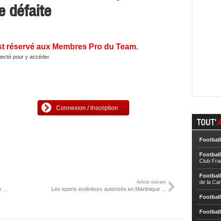
e défaite
st réservé aux Membres Pro du Team.
ecté pour y accéder.
Connexion / Inscription
TOUT'
A
Football
Football
Club Fra
Football
de la Ca
Article suivant
 ...
Les sports extérieurs autorisés en Martinique ...
Football
Football