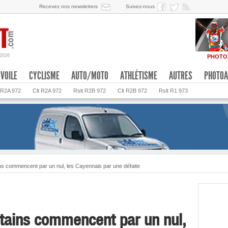
Recevez nos newsletters
Suivez-nous
/2026
PHOTO
VOILE
CYCLISME
AUTO/MOTO
ATHLÉTISME
AUTRES
PHOTOA
 R2A 972
Clt R2A 972
Rslt R2B 972
Clt R2B 972
Rslt R1 973
ns commencent par un nul, les Cayennais par une défaite
itains commencent par un nul,