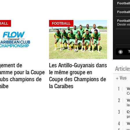
Football
Football
Football
BALL
FOOTBALL
Destin e
T
gement de
Les Antillo-Guyanais dans
Articl
amme pour la Coupe
le même groupe en
+ Vus
lubs champions de
Coupe des Champions de
aïbe
la Caraïbes
1
V
Co
2
V
la
3
C
p
4
V