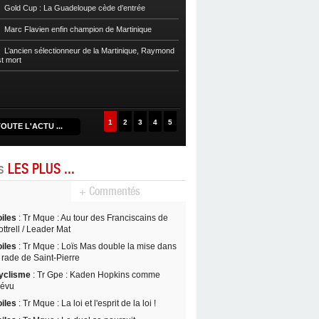
Gold Cup : La Guadeloupe cède d’entrée
Football
Cpe Mque : Le RC Saint-Jos
Marc Flavien enfin champion de Martinique
Franciscain en finale
L’ancien sélectionneur de la Martinique, Raymond
Football
L’US Robert retrouve la Ré
st mort
1
2
3
4
5
OUTE L'ACTU ...
es
LES PLUS ...
+ Commentés
oiles
: Tr Mque : Au tour des Franciscains de
ttrell / Leader Mat
oiles
: Tr Mque : Loïs Mas double la mise dans
 rade de Saint-Pierre
yclisme
: Tr Gpe : Kaden Hopkins comme
révu
oiles
: Tr Mque : La loi et l'esprit de la loi !