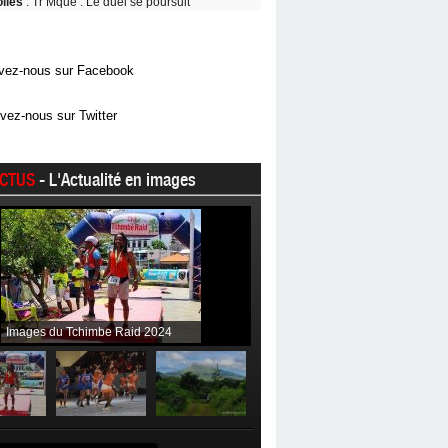
oiles
: Tr Mque : Le duel se poursuit
vez-nous sur Facebook
vez-nous sur Twitter
CTUS
- L'Actualité en images
Images du Tchimbe Raid 2024