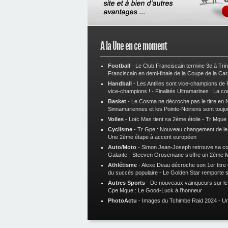
A la Une en ce moment
Football
-
Le Club Franciscain termine 3e à Tri
Franciscain en demi-finale de la Coupe de la Ca
Handball
-
Les Antilles sont vice-champions de
vice-champions !
-
Finalités Ultramarines : La co
Basket
-
Le Cosma ne décroche pas le titre en N
Sinnamariennes et les Pointe-Noiriens sont toujo
Voiles
-
Loïc Mas tient sa 2ème étoile
-
Tr Mque :
Cyclisme
-
Tr Gpe : Nouveau changement de le
Une 2ème étape à accent européen
Auto/Moto
-
Simon Jean-Joseph retrouve sa 
Galante
-
Steeven Orosemane s’offre un 2ème 
Athlétisme
-
Alexe Deau décroche son 1er titre
du succès populaire
-
Le Golden Star remporte 
Autres Sports
-
De nouveaux vainqueurs sur le t
Cpe Mque : Le Good-Luck à l’honneur
PhotoActu
-
Images du Tchimbe Raid 2024
-
Un