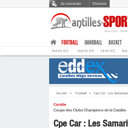
Se connecter
S'inscrire
Mise à jour - 06/08
.
FOOTBALL
HANDBALL
BASKET
Rslt R1 971
Rslt R1 972
Clt R1 972
Rslt
Accueil
»
Football
»
Cpe Car : Les Samaritai
Caraïbe
Coupe des Clubs Champions de la Caraïbe
Cpe Car : Les Samar