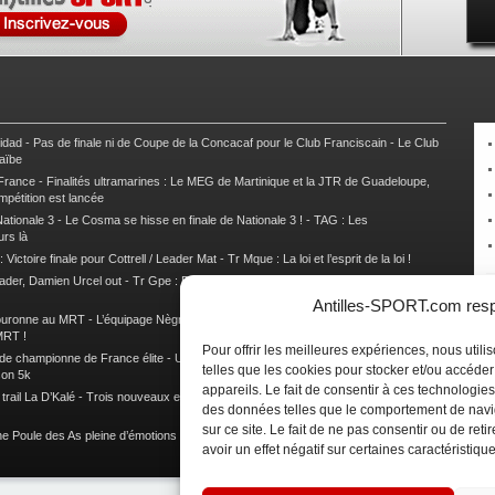
nidad
-
Pas de finale ni de Coupe de la Concacaf pour le Club Franciscain
-
Le Club
raïbe
 France
-
Finalités ultramarines : Le MEG de Martinique et la JTR de Guadeloupe,
mpétition est lancée
ationale 3
-
Le Cosma se hisse en finale de Nationale 3 !
-
TAG : Les
urs là
 Victoire finale pour Cottrell / Leader Mat
-
Tr Mque : La loi et l’esprit de la loi !
ader, Damien Urcel out
-
Tr Gpe : Damien Urcel fait chavirer Capesterre
-
Tr Gpe :
Antilles-SPORT.com respe
couronne au MRT
-
L’équipage Nègre – Gérard remporte le 9e rallye du Pays Marie-
MRT !
Pour offrir les meilleures expériences, nous util
 de championne de France élite
-
Un semi marathon sous le signe de la chaleur et
telles que les cookies pour stocker et/ou accéde
son 5k
appareils. Le fait de consentir à ces technologies
rail La D’Kalé
-
Trois nouveaux et un habitué au palmarès du Trail des Trésors
-
des données telles que le comportement de navi
sur ce site. Le fait de ne pas consentir ou de re
e Poule des As pleine d’émotions !
-
Images de la Woulib 113 X-Trem
avoir un effet négatif sur certaines caractéristique