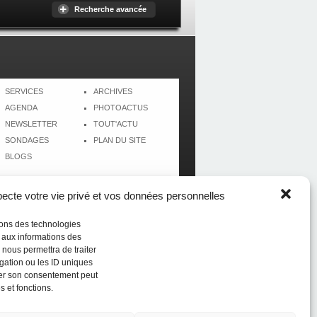
Recherche avancée
SERVICES
ARCHIVES
AGENDA
PHOTOACTUS
NEWSLETTER
TOUT'ACTU
SONDAGES
PLAN DU SITE
BLOGS
cte votre vie privé et vos données personnelles
isons des technologies
r aux informations des
 nous permettra de traiter
gation ou les ID uniques
tirer son consentement peut
s et fonctions.