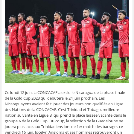
t
t
t
t
o
a
a
a
a
y
g
g
g
g
e
e
e
e
e
r
r
r
r
r
p
s
s
s
s
a
u
u
u
u
r
r
r
r
r
e
F
T
W
S
-
a
w
h
k
m
c
i
a
y
a
e
t
t
p
i
b
t
s
e
l
o
e
A
(
à
o
r
p
o
u
k
(
p
u
n
(
o
(
v
a
o
u
o
r
m
u
v
u
e
i
v
r
v
d
(
r
e
r
a
o
e
d
e
n
u
d
a
d
s
v
a
n
a
u
r
n
s
n
n
e
s
u
s
e
d
Ce lundi 12 juin, la CONCACAF a exclu le Nicaragua de la phase finale
u
n
u
n
a
n
e
n
o
n
de la Gold Cup 2023 qui débutera le 24 juin prochain. Les
e
n
e
u
s
Nicaraguayens avaient fait jouer des joueurs non qualifiés en Ligue
n
o
n
v
u
o
u
o
e
n
des Nations de la CONCACAF. C’est Trinidad et Tobago, meilleure
u
v
u
l
e
nation suivante en Ligue B, qui prend la place laissée vacante dans le
v
e
v
l
n
e
l
e
e
o
groupe A de la Gold Cup. Du coup, la sélection de la Guadeloupe ne
l
l
l
f
u
jouera plus face aux Trinidadiens lors de 1er match des barrages ce
l
e
l
e
v
e
f
e
n
e
vendredi 16 juin. Jocelyn Angloma et ses hommes retrouveront un
f
e
f
ê
l