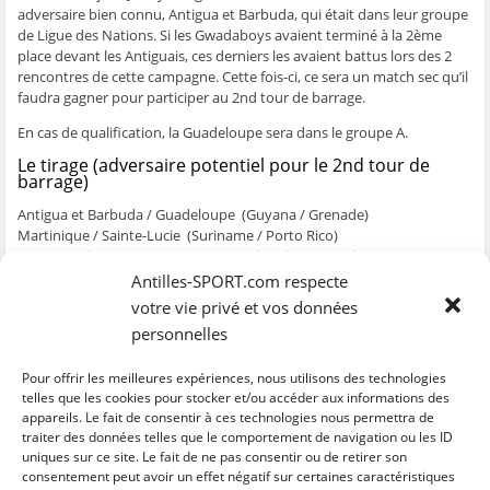
e
n
e
t
l
adversaire bien connu, Antigua et Barbuda, qui était dans leur groupe
n
ê
n
r
e
de Ligue des Nations. Si les Gwadaboys avaient terminé à la 2ème
ê
t
ê
e
f
t
r
t
)
e
place devant les Antiguais, ces derniers les avaient battus lors des 2
r
e
r
n
rencontres de cette campagne. Cette fois-ci, ce sera un match sec qu’il
e
)
e
ê
)
)
t
faudra gagner pour participer au 2nd tour de barrage.
r
e
)
En cas de qualification, la Guadeloupe sera dans le groupe A.
Le tirage (adversaire potentiel pour le 2nd tour de
barrage)
Antigua et Barbuda / Guadeloupe (Guyana / Grenade)
Martinique / Sainte-Lucie (Suriname / Porto Rico)
Guyane / Sint Marteen (Curaçao / Saint Kitts et Nevis)
Antilles-SPORT.com respecte
Les groupes de la Gold Cup
votre vie privé et vos données
A : Etats-Unis, Jamaïque, Trinidad et un qualifié
personnelles
B : Mexique, Haïti, Honduras et Qatar
C : Costa Rica, Salvador, Panama et un qualifié
Pour offrir les meilleures expériences, nous utilisons des technologies
D : Canada, Guatemala, Cuba et un qualifié
telles que les cookies pour stocker et/ou accéder aux informations des
appareils. Le fait de consentir à ces technologies nous permettra de
traiter des données telles que le comportement de navigation ou les ID
uniques sur ce site. Le fait de ne pas consentir ou de retirer son
C
C
C
C
C
l
l
l
l
l
consentement peut avoir un effet négatif sur certaines caractéristiques
i
i
i
i
i