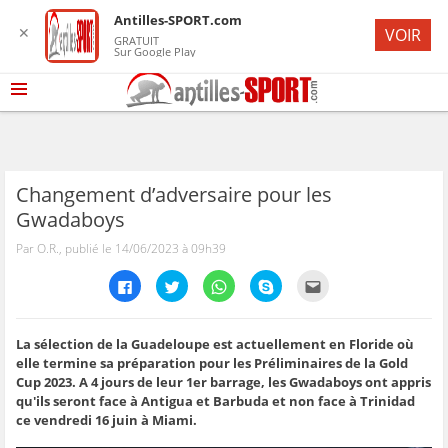
Antilles-SPORT.com
✕
VOIR
GRATUIT
Sur Google Play
Changement d’adversaire pour les
Gwadaboys
Par O.R., publié le 14/06/2023 à 09h39
C
C
C
C
C
l
l
l
l
l
i
i
i
i
i
q
q
q
q
q
u
u
u
u
u
e
e
e
e
e
La sélection de la Guadeloupe est actuellement en Floride où
z
z
z
z
z
elle termine sa préparation pour les Préliminaires de la Gold
p
p
p
p
p
o
o
o
o
o
Cup 2023. A 4 jours de leur 1er barrage, les Gwadaboys ont appris
u
u
u
u
u
qu'ils seront face à Antigua et Barbuda et non face à Trinidad
r
r
r
r
r
p
p
p
p
e
ce vendredi 16 juin à Miami.
a
a
a
a
n
r
r
r
r
v