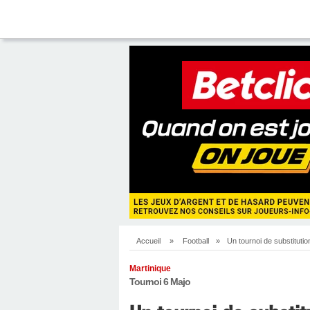
Accueil
»
Football
»
Un tournoi de substitutio
Martinique
Tournoi 6 Majo