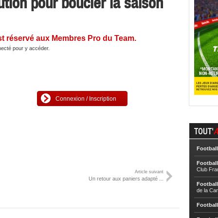
ution pour boucler la saison
st réservé aux Membres Pro du Team.
ecté pour y accéder.
Connexion / Inscription
TOUT'
A
Football
Football
Club Fra
Article suivant
Un retour aux paniers adapté ...
Football
de la Ca
Football