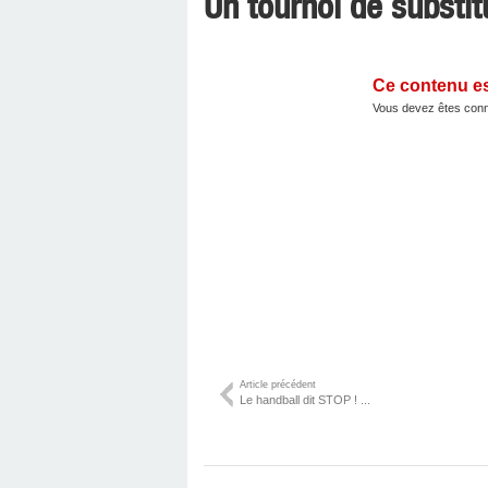
Un tournoi de substit
Ce contenu e
Vous devez êtes conn
Article précédent
Le handball dit STOP ! ...