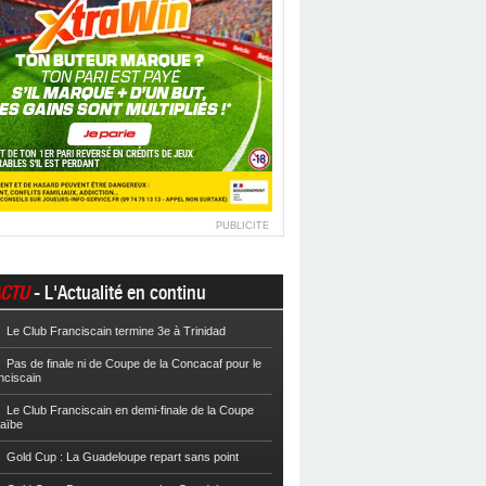
PUBLICITE
CTU
- L'Actualité en continu
Le Club Franciscain termine 3e à Trinidad
Football
Cpe VYV : Les Martiniquais 
Pas de finale ni de Coupe de la Concacaf pour le
Football
Cpe VYV : L’AS Gosier et le
nciscain
Football
La Coupe de Martinique dor
Le Club Franciscain en demi-finale de la Coupe
raïbe
Football
Reg 2 : L’AS Morne-des-Es
l’Inter Sainte-Anne, champion
Gold Cup : La Guadeloupe repart sans point
Football
Reg 1 972 : Le CS Case-Pilo