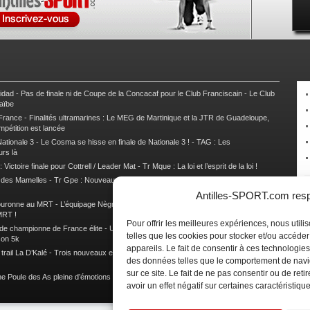
nidad
-
Pas de finale ni de Coupe de la Concacaf pour le Club Franciscain
-
Le Club
raïbe
 France
-
Finalités ultramarines : Le MEG de Martinique et la JTR de Guadeloupe,
mpétition est lancée
ationale 3
-
Le Cosma se hisse en finale de Nationale 3 !
-
TAG : Les
urs là
 Victoire finale pour Cottrell / Leader Mat
-
Tr Mque : La loi et l’esprit de la loi !
e des Mamelles
-
Tr Gpe : Nouveau changement de leader, Damien Urcel out
-
Tr
Antilles-SPORT.com respe
couronne au MRT
-
L’équipage Nègre – Gérard remporte le 9e rallye du Pays Marie-
MRT !
Pour offrir les meilleures expériences, nous util
 de championne de France élite
-
Un semi marathon sous le signe de la chaleur et
telles que les cookies pour stocker et/ou accéde
son 5k
appareils. Le fait de consentir à ces technologies
rail La D’Kalé
-
Trois nouveaux et un habitué au palmarès du Trail des Trésors
-
des données telles que le comportement de navi
sur ce site. Le fait de ne pas consentir ou de re
e Poule des As pleine d’émotions !
-
Images de la Woulib 113 X-Trem
avoir un effet négatif sur certaines caractéristique