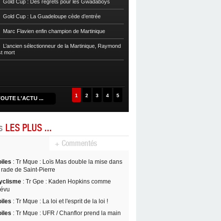
Gold Cup : Des regrets pour les Gwadaboys
Football
Reg 1 972 : Le RC Saint-J
Gold Cup : La Guadeloupe cède d’entrée
Football
Cpe Mque : Le RC Saint-Jos
Marc Flavien enfin champion de Martinique
Franciscain en finale
L’ancien sélectionneur de la Martinique, Raymond
Football
L’US Robert retrouve la Ré
st mort
1
2
3
4
5
OUTE L'ACTU ...
es
LES PLUS ...
+ Commentés
oiles
: Tr Mque : Loïs Mas double la mise dans
 rade de Saint-Pierre
yclisme
: Tr Gpe : Kaden Hopkins comme
révu
oiles
: Tr Mque : La loi et l'esprit de la loi !
oiles
: Tr Mque : UFR / Chanflor prend la main