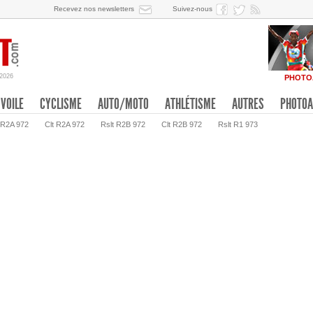
Recevez nos newsletters
Suivez-nous
/2026
PHOTO
VOILE
CYCLISME
AUTO/MOTO
ATHLÉTISME
AUTRES
PHOTOA
 R2A 972
Clt R2A 972
Rslt R2B 972
Clt R2B 972
Rslt R1 973