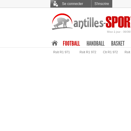
Se connecter
S'inscrire
Mise à jour - 06/08
.
FOOTBALL
HANDBALL
BASKET
Rslt R1 971
Rslt R1 972
Clt R1 972
Rslt