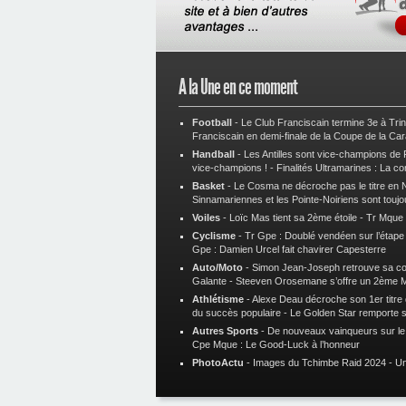
A la Une en ce moment
Football
-
Le Club Franciscain termine 3e à Tri
Franciscain en demi-finale de la Coupe de la Ca
Handball
-
Les Antilles sont vice-champions de
vice-champions !
-
Finalités Ultramarines : La co
Basket
-
Le Cosma ne décroche pas le titre en N
Sinnamariennes et les Pointe-Noiriens sont toujo
Voiles
-
Loïc Mas tient sa 2ème étoile
-
Tr Mque :
Cyclisme
-
Tr Gpe : Doublé vendéen sur l’étap
Gpe : Damien Urcel fait chavirer Capesterre
Auto/Moto
-
Simon Jean-Joseph retrouve sa 
Galante
-
Steeven Orosemane s’offre un 2ème 
Athlétisme
-
Alexe Deau décroche son 1er titre
du succès populaire
-
Le Golden Star remporte 
Autres Sports
-
De nouveaux vainqueurs sur le t
Cpe Mque : Le Good-Luck à l’honneur
PhotoActu
-
Images du Tchimbe Raid 2024
-
Un