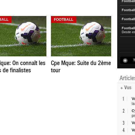
Football
Football
Football
BALL
FOOTBALL
Football
Destin e
T
que: On connaît les
Cpe Mque: Suite du 2ème
 de finalistes
tour
Articl
+ Vus
1
V
la
2
C
p
3
V
4
V