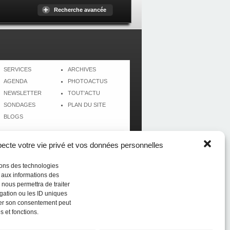
Recherche avancée
SERVICES
ARCHIVES
AGENDA
PHOTOACTUS
NEWSLETTER
TOUT'ACTU
SONDAGES
PLAN DU SITE
BLOGS
cte votre vie privé et vos données personnelles
isons des technologies
r aux informations des
 nous permettra de traiter
gation ou les ID uniques
tirer son consentement peut
s et fonctions.