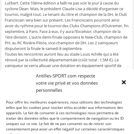
t
t
t
t
o
Lutbert. Cette 10ème édition a failli ne pas voir le jour à cause du
a
a
a
a
y
g
g
g
g
e
cyclone Dean. Mais, le président Claude Lise a décidé d’organiser ce
e
e
e
e
r
tournoi, malgré tout. Le tenant du titre et champion de la DH, le Club
r
r
r
r
p
s
s
s
s
a
Franciscain sera bien sur présent. Les Franciscains pourront ainsi
u
u
u
u
r
avoir du rythme pour le tournoi des Clubs Champions d’Outremer, fin
r
r
r
r
e
F
T
W
S
-
septembre, à Paris. Face à eux, il y aura l’Excelsior, champion de la
a
w
h
k
m
c
i
a
y
a
1ère division. L’autre demi-finale opposera le New-Club, champion de
e
t
t
p
i
PH, au RC Rivière-Pilote, vice-champion de DH. Les 2 vainqueurs
b
t
s
e
l
o
e
A
(
à
disputeront la finale le samedi 8 septembre.
o
r
p
o
u
Toutes les rencontres auront lieu au stade Louis Achille qui a été
k
(
p
u
n
(
o
(
v
a
rénové par la collectivité départementale (coût total : 1,5M €). Le
o
u
o
r
m
u
v
u
e
i
vainqueur se verra allouer une dotation en équipement sportif de
v
r
v
d
(
6000€, 4000€ pour le finaliste et 2500€ pour les demi-finalistes.
r
e
r
a
o
Antilles-SPORT.com respecte
e
d
e
n
u
d
a
d
s
v
Le programme :
votre vie privé et vos données
a
n
a
u
r
n
s
n
n
e
personnelles
Jeudi 6 septembre
s
u
s
e
d
u
n
u
n
a
18h00 : Club Franciscain / Excelsior et 20h30 : RC Rivière-Pilote / New-
n
e
n
o
n
e
n
e
u
s
Club
Pour offrir les meilleures expériences, nous utilisons des technologies
n
o
n
v
u
Samedi 8 septembre
telles que les cookies pour stocker et/ou accéder aux informations des
o
u
o
e
n
u
v
u
l
e
appareils. Le fait de consentir à ces technologies nous permettra de
19h00 : Finale
v
e
v
l
n
traiter des données telles que le comportement de navigation ou les ID
e
l
e
e
o
l
l
l
f
u
uniques sur ce site. Le fait de ne pas consentir ou de retirer son
C
C
C
C
C
l
e
l
e
v
l
l
l
l
l
consentement peut avoir un effet négatif sur certaines caractéristiques
e
f
e
n
e
i
i
i
i
i
f
e
f
ê
l