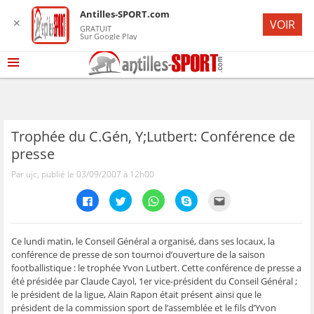
Antilles-SPORT.com
✕
VOIR
GRATUIT
Sur Google Play
Trophée du C.Gén, Y;Lutbert: Conférence de
presse
Par ujc, publié le 03/09/2007 à 12h00
C
C
C
C
C
l
l
l
l
l
i
i
i
i
i
q
q
q
q
q
u
u
u
u
u
e
e
e
e
e
Ce lundi matin, le Conseil Général a organisé, dans ses locaux, la
z
z
z
z
z
conférence de presse de son tournoi d’ouverture de la saison
p
p
p
p
p
o
o
o
o
o
footballistique : le trophée Yvon Lutbert. Cette conférence de presse a
u
u
u
u
u
été présidée par Claude Cayol, 1er vice-président du Conseil Général ;
r
r
r
r
r
p
p
p
p
e
le président de la ligue, Alain Rapon était présent ainsi que le
a
a
a
a
n
r
r
r
r
v
président de la commission sport de l’assemblée et le fils d’Yvon