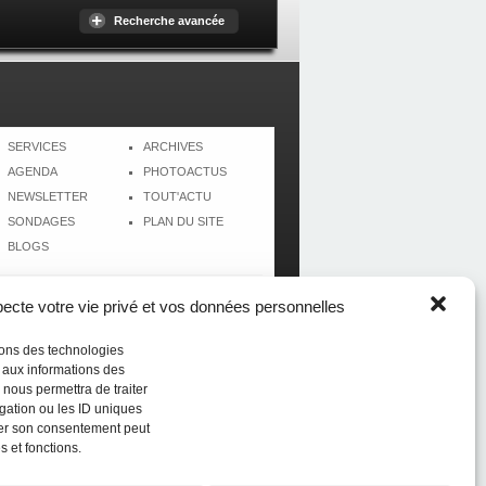
Recherche avancée
SERVICES
ARCHIVES
AGENDA
PHOTOACTUS
NEWSLETTER
TOUT'ACTU
SONDAGES
PLAN DU SITE
BLOGS
cte votre vie privé et vos données personnelles
isons des technologies
r aux informations des
 nous permettra de traiter
gation ou les ID uniques
tirer son consentement peut
s et fonctions.