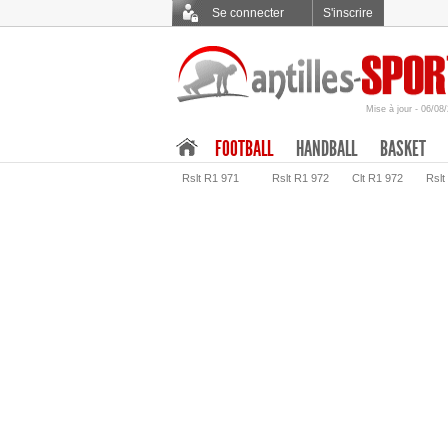
Se connecter
S'inscrire
Mise à jour - 06/08
.
FOOTBALL
HANDBALL
BASKET
Rslt R1 971
Rslt R1 972
Clt R1 972
Rslt