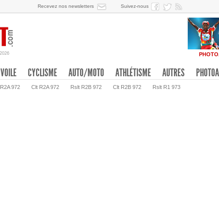
Recevez nos newsletters
Suivez-nous
/2026
PHOTO
VOILE
CYCLISME
AUTO/MOTO
ATHLÉTISME
AUTRES
PHOTOA
 R2A 972
Clt R2A 972
Rslt R2B 972
Clt R2B 972
Rslt R1 973