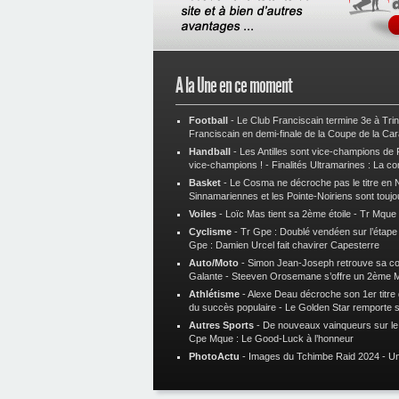
A la Une en ce moment
Football
-
Le Club Franciscain termine 3e à Tri
Franciscain en demi-finale de la Coupe de la Ca
Handball
-
Les Antilles sont vice-champions de
vice-champions !
-
Finalités Ultramarines : La co
Basket
-
Le Cosma ne décroche pas le titre en N
Sinnamariennes et les Pointe-Noiriens sont toujo
Voiles
-
Loïc Mas tient sa 2ème étoile
-
Tr Mque :
Cyclisme
-
Tr Gpe : Doublé vendéen sur l’étap
Gpe : Damien Urcel fait chavirer Capesterre
Auto/Moto
-
Simon Jean-Joseph retrouve sa 
Galante
-
Steeven Orosemane s’offre un 2ème 
Athlétisme
-
Alexe Deau décroche son 1er titre
du succès populaire
-
Le Golden Star remporte 
Autres Sports
-
De nouveaux vainqueurs sur le t
Cpe Mque : Le Good-Luck à l’honneur
PhotoActu
-
Images du Tchimbe Raid 2024
-
Un