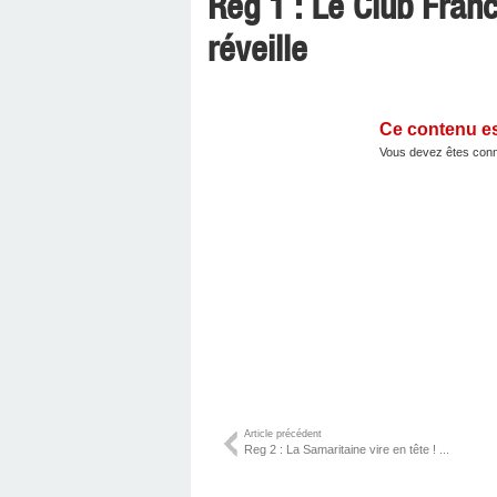
Reg 1 : Le Club Franc
réveille
Ce contenu e
Vous devez êtes conn
Article précédent
Reg 2 : La Samaritaine vire en tête ! ...