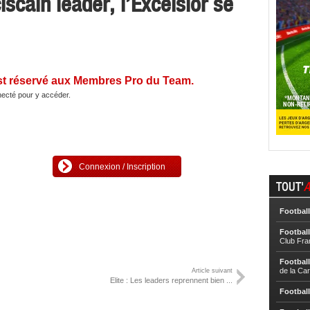
iscain leader, l’Excelsior se
st réservé aux Membres Pro du Team.
ecté pour y accéder.
Connexion / Inscription
TOUT'
A
Football
Football
Club Fra
Football
de la Ca
Article suivant
Elite : Les leaders reprennent bien ...
Football