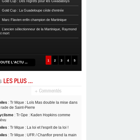
Gold Cup : Des regrets pour les Gwadaboys
Football
Reg 1 972 : Le RC Saint-J
Gold Cup : La Guadeloupe cède d’entrée
Football
Cpe Mque : Le RC Saint-Jos
Marc Flavien enfin champion de Martinique
Franciscain en finale
L’ancien sélectionneur de la Martinique, Raymond
Football
L’US Robert retrouve la Ré
st mort
1
2
3
4
5
OUTE L'ACTU ...
es
LES PLUS ...
+ Commentés
oiles
: Tr Mque : Loïs Mas double la mise dans
 rade de Saint-Pierre
yclisme
: Tr Gpe : Kaden Hopkins comme
révu
oiles
: Tr Mque : La loi et l'esprit de la loi !
oiles
: Tr Mque : UFR / Chanflor prend la main