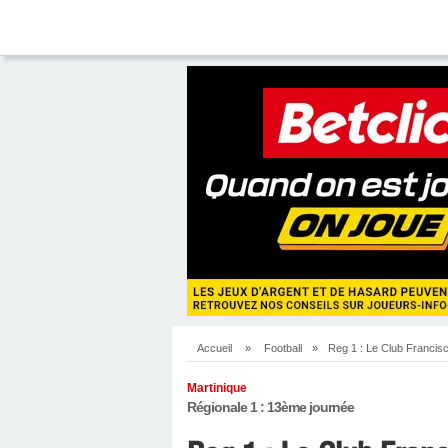
Accueil
»
Football
»
Reg 1 : Le Club Francisca
Martinique
Régionale 1 : 13ème journée