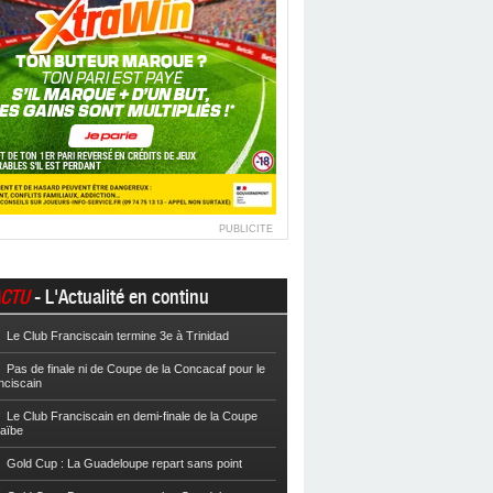
PUBLICITE
CTU
- L'Actualité en continu
Le Club Franciscain termine 3e à Trinidad
Football
Cpe VYV : Les Martiniquais 
Pas de finale ni de Coupe de la Concacaf pour le
Football
Cpe VYV : L’AS Gosier et le
nciscain
Football
La Coupe de Martinique dor
Le Club Franciscain en demi-finale de la Coupe
raïbe
Football
Reg 2 : L’AS Morne-des-Es
l’Inter Sainte-Anne, champion
Gold Cup : La Guadeloupe repart sans point
Football
Reg 1 972 : Le CS Case-Pilo