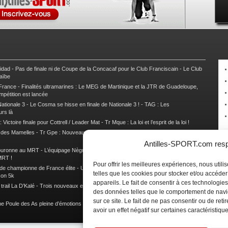
nidad
-
Pas de finale ni de Coupe de la Concacaf pour le Club Franciscain
-
Le Club
raïbe
 France
-
Finalités ultramarines : Le MEG de Martinique et la JTR de Guadeloupe,
mpétition est lancée
ationale 3
-
Le Cosma se hisse en finale de Nationale 3 !
-
TAG : Les
urs là
 Victoire finale pour Cottrell / Leader Mat
-
Tr Mque : La loi et l’esprit de la loi !
e des Mamelles
-
Tr Gpe : Nouveau changement de leader, Damien Urcel out
-
Tr
Antilles-SPORT.com respe
couronne au MRT
-
L’équipage Nègre – Gérard remporte le 9e rallye du Pays Marie-
MRT !
Pour offrir les meilleures expériences, nous util
 de championne de France élite
-
Un semi marathon sous le signe de la chaleur et
telles que les cookies pour stocker et/ou accéde
son 5k
appareils. Le fait de consentir à ces technologies
rail La D’Kalé
-
Trois nouveaux et un habitué au palmarès du Trail des Trésors
-
des données telles que le comportement de navi
sur ce site. Le fait de ne pas consentir ou de re
e Poule des As pleine d’émotions !
-
Images de la Woulib 113 X-Trem
avoir un effet négatif sur certaines caractéristique