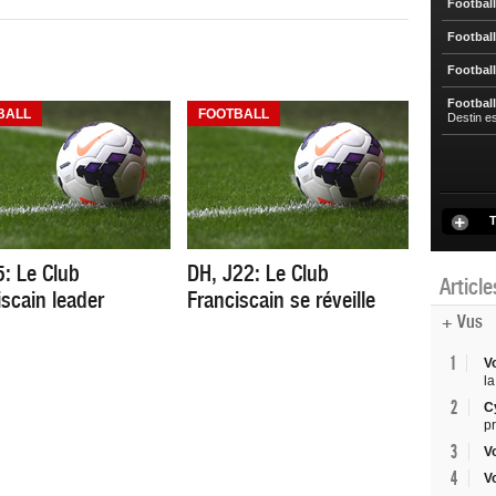
Football
Football
Football
Football
BALL
FOOTBALL
Destin e
T
5: Le Club
DH, J22: Le Club
Articl
iscain leader
Franciscain se réveille
+ Vus
1
V
la
2
C
p
3
V
4
V