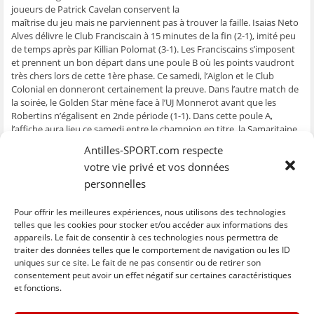
e
n
e
t
l
joueurs de Patrick Cavelan conservent la
n
ê
n
r
e
maîtrise du jeu mais ne parviennent pas à trouver la faille. Isaias Neto
ê
t
ê
e
f
t
r
t
)
e
Alves délivre le Club Franciscain à 15 minutes de la fin (2-1), imité peu
r
e
r
n
de temps après par Killian Polomat (3-1). Les Franciscains s’imposent
e
)
e
ê
)
)
t
et prennent un bon départ dans une poule B où les points vaudront
r
e
très chers lors de cette 1ère phase. Ce samedi, l’Aiglon et le Club
)
Colonial en donneront certainement la preuve. Dans l’autre match de
la soirée, le Golden Star mène face à l’UJ Monnerot avant que les
Robertins n’égalisent en 2nde période (1-1). Dans cette poule A,
l’affiche aura lieu ce samedi entre le champion en titre, la Samaritaine,
et le Golden Lion.
Antilles-SPORT.com respecte
votre vie privé et vos données
Résultats et programme
personnelles
Pour offrir les meilleures expériences, nous utilisons des technologies
Poule A
telles que les cookies pour stocker et/ou accéder aux informations des
Poule B
appareils. Le fait de consentir à ces technologies nous permettra de
traiter des données telles que le comportement de navigation ou les ID
uniques sur ce site. Le fait de ne pas consentir ou de retirer son
C
C
C
C
C
l
l
l
l
l
consentement peut avoir un effet négatif sur certaines caractéristiques
i
i
i
i
i
et fonctions.
q
q
q
q
q
u
u
u
u
u
e
e
e
e
e