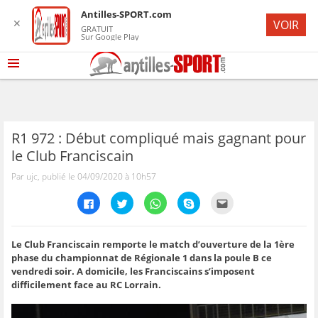
Antilles-SPORT.com
✕
VOIR
GRATUIT
Sur Google Play
R1 972 : Début compliqué mais gagnant pour
le Club Franciscain
Par ujc, publié le 04/09/2020 à 10h57
C
C
C
C
C
l
l
l
l
l
i
i
i
i
i
q
q
q
q
q
u
u
u
u
u
e
e
e
e
e
Le Club Franciscain remporte le match d’ouverture de la 1ère
z
z
z
z
z
phase du championnat de Régionale 1 dans la poule B ce
p
p
p
p
p
o
o
o
o
o
vendredi soir. A domicile, les Franciscains s’imposent
u
u
u
u
u
difficilement face au RC Lorrain.
r
r
r
r
r
p
p
p
p
e
a
a
a
a
n
r
r
r
r
v