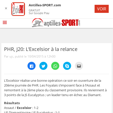
Antilles-SPORT.com
✕
VOIR
GRATUIT
Sur Google Play
PHR, J20: L’Excelsior à la relance
Par ujc, publié le 10/04/2015 à 12h00
C
C
C
C
C
l
l
l
l
l
i
i
i
i
i
q
q
q
q
q
u
u
u
u
u
e
e
e
e
e
L’Excelsior réalise une bonne opération ce soir en ouverture de la
z
z
z
z
z
20ème journée de PHR. Les Foyalais s’imposent face à l’Assaut et
p
p
p
p
p
o
o
o
o
o
remontent à la 2ème place du classement provisoire. Ils reviennent à
u
u
u
u
u
3 points de la JS Eucalyptus ; un leader tenu en échec au Diamant.
r
r
r
r
r
p
p
p
p
e
a
a
a
a
n
Résultats
r
r
r
r
v
t
t
t
t
o
Assaut /
Excelsior
: 1-2
a
a
a
a
y
US Diamantinoise / JS Eucalyptus : 1-1