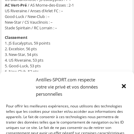
g
g
g
g
e
e
e
e
e
r
AC Vert-Pré
/ AS Morne-des-Esses : 2-1
r
r
r
r
p
US Riveraine / Anses d’Arlet FC : –
s
s
s
s
a
u
u
u
u
r
Good-Luck / New-Club : –
r
r
r
r
e
F
T
W
S
-
New-Star / CS Vauclinois : –
a
w
h
k
m
Stade Spiritain / RC Lorrain : –
c
i
a
y
a
e
t
t
p
i
b
t
s
e
l
Classement
o
e
A
(
à
1. JS Eucalyptus, 59 points
o
r
p
o
u
k
(
p
u
n
2. Excelsior, 56 pts
(
o
(
v
a
o
u
o
r
m
3. New-Star, 54 pts
u
v
u
e
i
4. US Riveraine, 53 pts
v
r
v
d
(
r
e
r
a
o
5. Good-Luck, 53 pts
e
d
e
n
u
6. New-Club, 52 pts
d
a
d
s
v
a
n
a
u
r
7. US Diamantinoise, 52 pts
Antilles-SPORT.com respecte
n
s
n
n
e
8. Stade Spiritain, 41 pts
s
u
s
e
d
votre vie privé et vos données
u
n
u
n
a
9. CS Vauclinois, 39 pts
n
e
n
o
n
personnelles
e
n
e
u
s
10. RC Lorrain, 39 pts
n
o
n
v
u
11. Anses d’Arlet FC, 39 pts
o
u
o
e
n
u
v
u
l
e
12. AC Vert-Pré, 39 pts
Pour offrir les meilleures expériences, nous utilisons des technologies
v
e
v
l
n
13. AS Morne-des-Esses, 37 pts
telles que les cookies pour stocker et/ou accéder aux informations des
e
l
e
e
o
l
l
l
f
u
appareils. Le fait de consentir à ces technologies nous permettra de
14. Assaut, 30 pts
l
e
l
e
v
traiter des données telles que le comportement de navigation ou les ID
e
f
e
n
e
f
e
f
ê
l
uniques sur ce site. Le fait de ne pas consentir ou de retirer son
C
C
C
C
C
e
n
e
t
l
l
l
l
l
l
consentement peut avoir un effet négatif sur certaines caractéristiques
n
ê
n
r
e