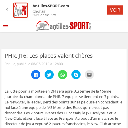
Antilles-SPORT.com
✕
VOIR
GRATUIT
Sur Google Play
PHR, J16: Les places valent chères
Par ujc, publié le 08/03/2015 à 12h00
C
C
C
C
C
l
l
l
l
l
i
i
i
i
i
q
q
q
q
q
u
u
u
u
u
e
e
e
e
e
La lutte pour la montée en DH sera âpre. Au terme de la 16ème
z
z
z
z
z
journée du championnat de PHR, 7 équipes se tiennent en 7 points.
p
p
p
p
p
o
o
o
o
o
Le New-Star, le leader, perd des points sur sa pelouse en concédant le
u
u
u
u
u
nul face à une équipe de l’AS Morne-des-Esses qui ne veut pas
r
r
r
r
r
p
p
p
p
e
descendre. Les 2 poursuivants des Ducossais, la JS Eucalyptus et le
a
a
a
a
n
r
r
r
r
v
New-Club, étaient face à face au François. Au bout d’un match où le
t
t
t
t
o
directeur de jeu a expulsé 2 joueurs franciscains, le New-Club arrache
a
a
a
a
y