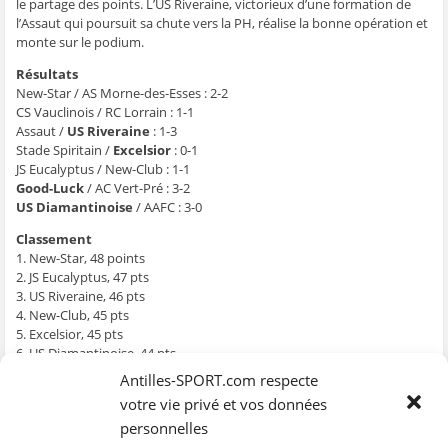
g
g
g
g
e
le partage des points. L’US Riveraine, victorieux d’une formation de
e
e
e
e
r
l’Assaut qui poursuit sa chute vers la PH, réalise la bonne opération et
r
r
r
r
p
s
s
s
s
a
monte sur le podium.
u
u
u
u
r
r
r
r
r
e
F
T
W
S
-
Résultats
a
w
h
k
m
New-Star / AS Morne-des-Esses : 2-2
c
i
a
y
a
e
t
t
p
i
CS Vauclinois / RC Lorrain : 1-1
b
t
s
e
l
Assaut /
US Riveraine
: 1-3
o
e
A
(
à
o
r
p
o
u
Stade Spiritain /
Excelsior
: 0-1
k
(
p
u
n
JS Eucalyptus / New-Club : 1-1
(
o
(
v
a
o
u
o
r
m
Good-Luck
/ AC Vert-Pré : 3-2
u
v
u
e
i
v
r
v
d
(
US Diamantinoise
/ AAFC : 3-0
r
e
r
a
o
e
d
e
n
u
Classement
d
a
d
s
v
a
n
a
u
r
1. New-Star, 48 points
n
s
n
n
e
2. JS Eucalyptus, 47 pts
s
u
s
e
d
u
n
u
n
a
3. US Riveraine, 46 pts
n
e
n
o
n
e
n
e
u
s
4. New-Club, 45 pts
n
o
n
v
u
5. Excelsior, 45 pts
o
u
o
e
n
u
v
u
l
e
6. US Diamantinoise, 44 pts
v
e
v
l
n
7. Good-Luck, 41 pts
e
l
e
e
o
Antilles-SPORT.com respecte
l
l
l
f
u
8. Anses d’Arlet FC, 35 pts
l
e
l
e
v
votre vie privé et vos données
e
f
e
n
e
9. CS Vauclinois, 34 pts
f
e
f
ê
l
personnelles
10. Stade Spiritain, 34 pts
e
n
e
t
l
n
ê
n
r
e