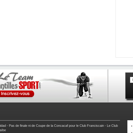
nidad
-
Pas de finale ni de Coupe de la Concacaf pour le Club Franciscain
-
Le Club
raïbe