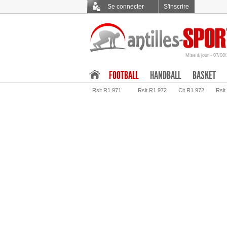
Se connecter
S'inscrire
Mise à jour - 07/08
.
FOOTBALL
HANDBALL
BASKET
Rslt R1 971
Rslt R1 972
Clt R1 972
Rslt