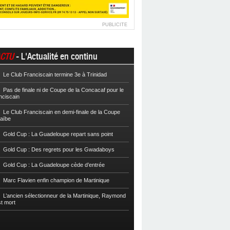
PUBLICITE
CTU
- L'Actualité en continu
Le Club Franciscain termine 3e à Trinidad
Football
Cpe VYV : Les Martiniquais 
Pas de finale ni de Coupe de la Concacaf pour le
Football
Cpe VYV : L’AS Gosier et le
nciscain
Football
La Coupe de Martinique dor
Le Club Franciscain en demi-finale de la Coupe
raïbe
Football
Reg 2 : L’AS Morne-des-Es
l’Inter Sainte-Anne, champion
Gold Cup : La Guadeloupe repart sans point
Football
Reg 1 972 : Le CS Case-Pilo
Gold Cup : Des regrets pour les Gwadaboys
Football
Reg 1 972 : Le RC Saint-J
Gold Cup : La Guadeloupe cède d’entrée
Football
Cpe Mque : Le RC Saint-Jos
Marc Flavien enfin champion de Martinique
Franciscain en finale
L’ancien sélectionneur de la Martinique, Raymond
Football
L’US Robert retrouve la Ré
st mort