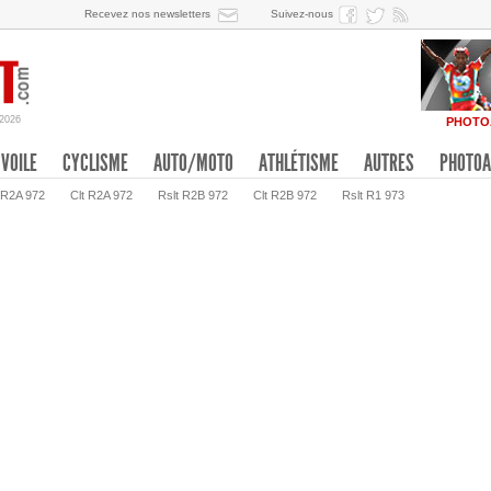
Recevez nos newsletters
Suivez-nous
/2026
PHOTO
VOILE
CYCLISME
AUTO/MOTO
ATHLÉTISME
AUTRES
PHOTOA
 R2A 972
Clt R2A 972
Rslt R2B 972
Clt R2B 972
Rslt R1 973