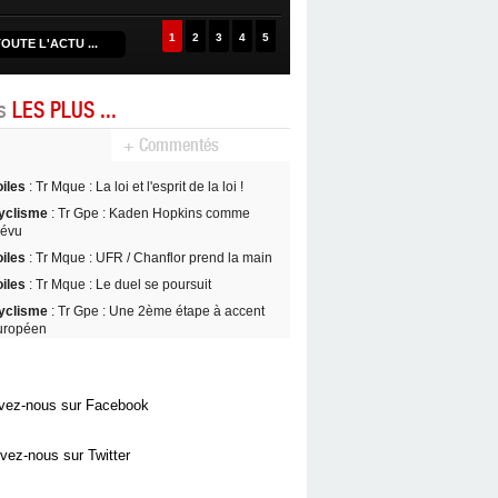
1
2
3
4
5
OUTE L'ACTU ...
es
LES PLUS ...
+ Commentés
oiles
: Tr Mque : La loi et l'esprit de la loi !
yclisme
: Tr Gpe : Kaden Hopkins comme
révu
oiles
: Tr Mque : UFR / Chanflor prend la main
oiles
: Tr Mque : Le duel se poursuit
yclisme
: Tr Gpe : Une 2ème étape à accent
uropéen
vez-nous sur Facebook
vez-nous sur Twitter