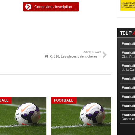
Connexion / Inscription
TOUT'
A
Football
Article suivant
Football
PHR, J16: Les places valent chères ...
Club Fra
Football
de la Ca
Football
Football
Football
BALL
FOOTBALL
Football
Football
Destin e