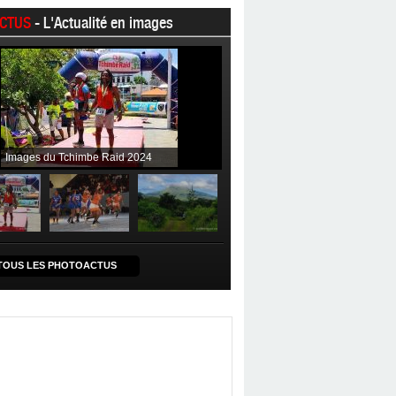
CTUS
- L'Actualité en images
Images du Tchimbe Raid 2024
TOUS LES PHOTOACTUS