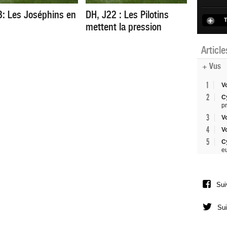
3: Les Joséphins en
DH, J22 : Les Pilotins
T
mettent la pression
Articl
+ Vus
1
V
2
C
p
3
V
4
V
5
C
e
Sui
Sui