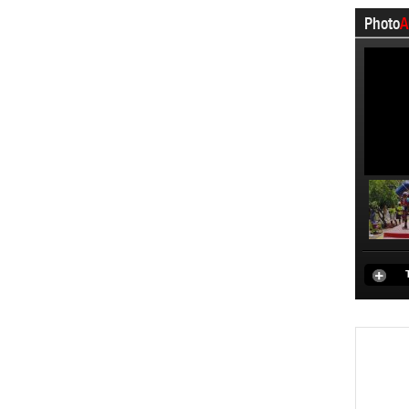
Photo
A