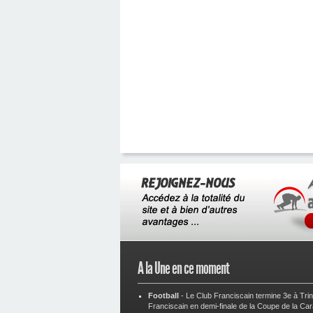
A la Une en ce moment
Football
-
Le Club Franciscain termine 3e à Tri
Franciscain en demi-finale de la Coupe de la Ca