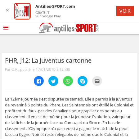
Antilles-SPORT.com
✕
VOIR
GRATUIT
Sur Google Play
PHR, J12: La Juventus cartonne
Par O.R., publié le 17/01/2010 à 12h00
C
C
C
C
C
l
l
l
l
l
i
i
i
i
i
q
q
q
q
q
u
u
u
u
u
e
e
e
e
e
La 12ème journée s’est disputée ce samedi. Elle a permis à la Juventus
z
z
z
z
z
de revenir à 6 points du Phare. Les Saintannais ont étrillé le Colonial et
p
p
p
p
p
o
o
o
o
o
profitent du faux-pas des Canaliens pour grapiller des points au
u
u
u
u
u
classement. Il en est de même pour la Jeunesse Evolution, vainqueur
r
r
r
r
r
p
p
p
p
e
de l’affiche de la journée face au Camaz, et du Siroco. En bas de
a
a
a
a
n
r
r
r
r
v
classement, l’Olympique n’a pas réussi à gagner le match de la peur
t
t
t
t
o
face au Cygne Noir et reste relégable, de même que le Colonial et la
a
a
a
a
y