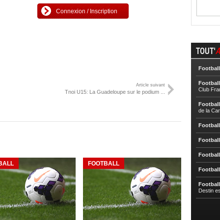
Connexion / Inscription
TOUT'
A
Football
Football
Article suivant
Club Fra
Tnoi U15: La Guadeloupe sur le podium ...
Football
de la Ca
Football
Football
Football
BALL
FOOTBALL
Football
Football
Destin e