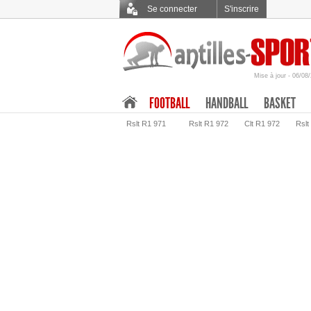
Se connecter
S'inscrire
Mise à jour - 06/08
.
FOOTBALL
HANDBALL
BASKET
Rslt R1 971
Rslt R1 972
Clt R1 972
Rslt