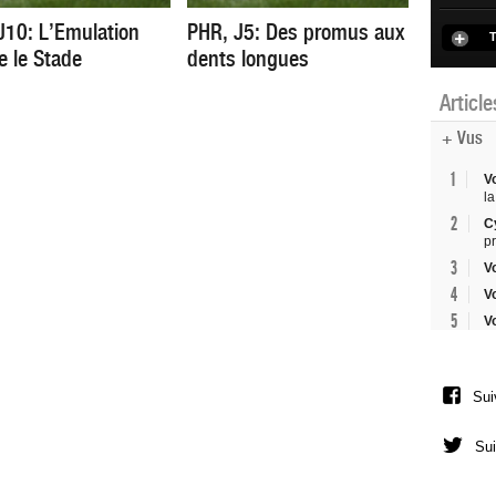
J10: L’Emulation
PHR, J5: Des promus aux
T
e le Stade
dents longues
Articl
+ Vus
1
V
la
2
C
p
3
V
4
V
5
V
Sui
Sui