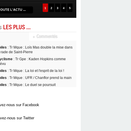
1
2
3
4
5
OUTE L'ACTU ...
es
LES PLUS ...
+ Commentés
oiles
: Tr Mque : Loïs Mas double la mise dans
 rade de Saint-Pierre
yclisme
: Tr Gpe : Kaden Hopkins comme
révu
oiles
: Tr Mque : La loi et l'esprit de la loi !
oiles
: Tr Mque : UFR / Chanflor prend la main
oiles
: Tr Mque : Le duel se poursuit
vez-nous sur Facebook
vez-nous sur Twitter