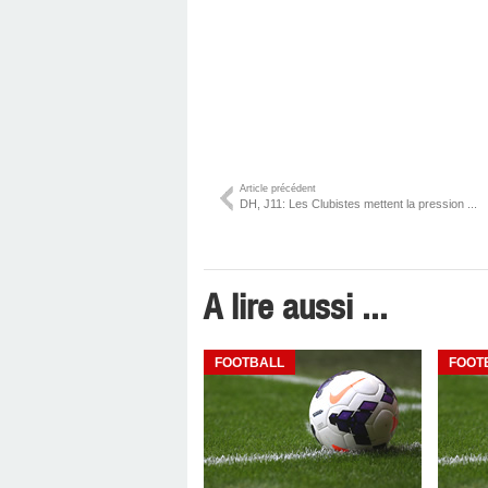
Article précédent
DH, J11: Les Clubistes mettent la pression ...
A lire aussi ...
FOOTBALL
FOOT