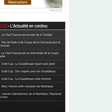
PUBLICITE
CTU
- L'Actualité en continu
Le Club Franciscain termine 3e à Trinidad
Football
Cpe VYV : Les Martiniquais 
Pas de finale ni de Coupe de la Concacaf pour le
Football
Cpe VYV : L’AS Gosier et le
nciscain
Football
La Coupe de Martinique dor
Le Club Franciscain en demi-finale de la Coupe
raïbe
Football
Reg 2 : L’AS Morne-des-Es
l’Inter Sainte-Anne, champion
Gold Cup : La Guadeloupe repart sans point
Football
Reg 1 972 : Le CS Case-Pilo
Gold Cup : Des regrets pour les Gwadaboys
Football
Reg 1 972 : Le RC Saint-J
Gold Cup : La Guadeloupe cède d’entrée
Football
Cpe Mque : Le RC Saint-Jos
Marc Flavien enfin champion de Martinique
Franciscain en finale
L’ancien sélectionneur de la Martinique, Raymond
Football
L’US Robert retrouve la Ré
st mort