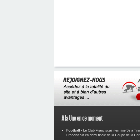
A la Une en ce moment
Football
-
Le Club Franciscain termine 3e à Tri
Franciscain en demi-finale de la Coupe de la Ca