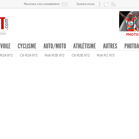
Recevez nos newsletters
Suivez-nous
/2026
PHOTO
VOILE
CYCLISME
AUTO/MOTO
ATHLÉTISME
AUTRES
PHOTOA
 R2A 972
Clt R2A 972
Rslt R2B 972
Clt R2B 972
Rslt R1 973