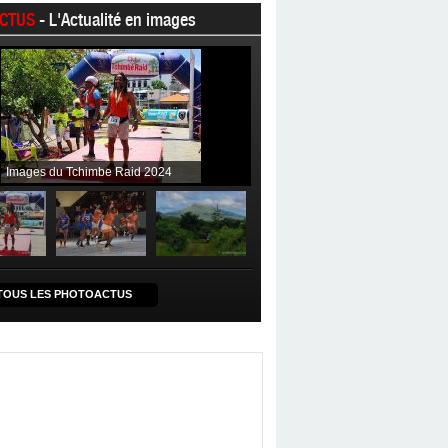
CTUS
- L'Actualité en images
Images du Tchimbe Raid 2024
TOUS LES PHOTOACTUS