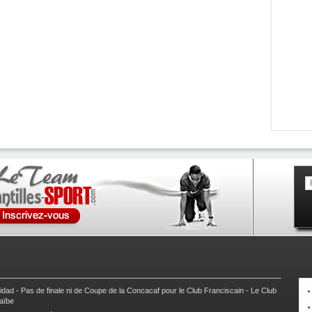
nidad
-
Pas de finale ni de Coupe de la Concacaf pour le Club Franciscain
-
Le Club
raïbe