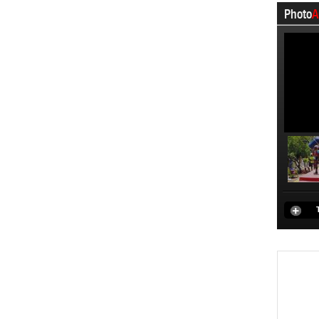
Photo
A