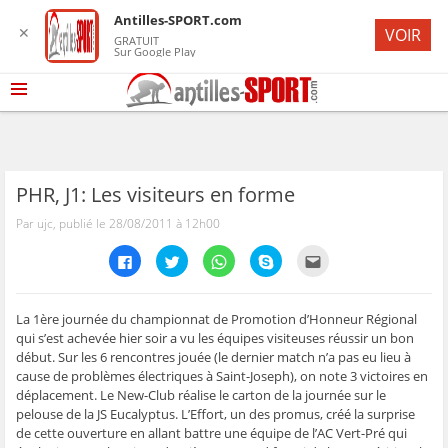
Antilles-SPORT.com
✕
VOIR
GRATUIT
Sur Google Play
PHR, J1: Les visiteurs en forme
Par ujc, publié le 28/08/2011 à 12h00
C
C
C
C
C
l
l
l
l
l
i
i
i
i
i
q
q
q
q
q
u
u
u
u
u
e
e
e
e
e
La 1ère journée du championnat de Promotion d’Honneur Régional
z
z
z
z
z
qui s’est achevée hier soir a vu les équipes visiteuses réussir un bon
p
p
p
p
p
o
o
o
o
o
début. Sur les 6 rencontres jouée (le dernier match n’a pas eu lieu à
u
u
u
u
u
cause de problèmes électriques à Saint-Joseph), on note 3 victoires en
r
r
r
r
r
p
p
p
p
e
déplacement. Le New-Club réalise le carton de la journée sur le
a
a
a
a
n
r
r
r
r
v
pelouse de la JS Eucalyptus. L’Effort, un des promus, créé la surprise
t
t
t
t
o
de cette ouverture en allant battre une équipe de l’AC Vert-Pré qui
a
a
a
a
y