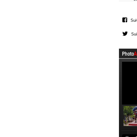
Sui
Sui
Photo
A