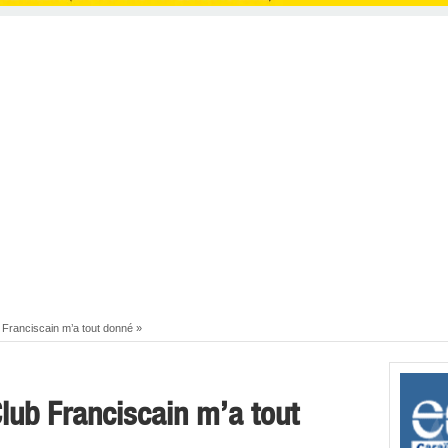
b Franciscain m’a tout donné »
 Club Franciscain m’a tout