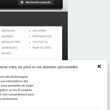
Recherche avancée
SERVICES
ARCHIVES
AGENDA
PHOTOACTUS
NEWSLETTER
TOUT'ACTU
SONDAGES
PLAN DU SITE
BLOGS
cte votre vie privé et vos données personnelles
isons des technologies
r aux informations des
 nous permettra de traiter
gation ou les ID uniques
tirer son consentement peut
s et fonctions.