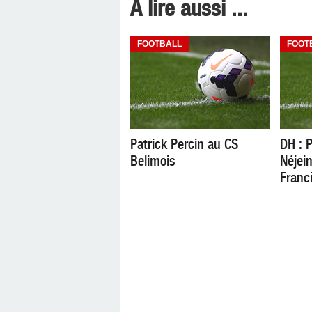
A lire aussi ...
FOOTBALL
FOOT
Patrick Percin au CS
DH : 
Belimois
Néjei
Franc