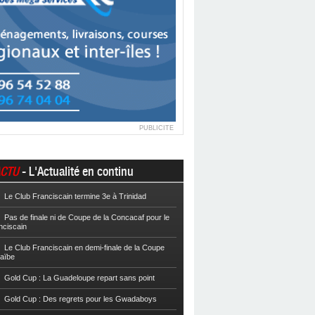
PUBLICITE
CTU
- L'Actualité en continu
Le Club Franciscain termine 3e à Trinidad
Football
Cpe VYV : Les Martiniquais 
Pas de finale ni de Coupe de la Concacaf pour le
Football
Cpe VYV : L’AS Gosier et le
nciscain
Football
La Coupe de Martinique dor
Le Club Franciscain en demi-finale de la Coupe
raïbe
Football
Reg 2 : L’AS Morne-des-Es
l’Inter Sainte-Anne, champion
Gold Cup : La Guadeloupe repart sans point
Football
Reg 1 972 : Le CS Case-Pilo
Gold Cup : Des regrets pour les Gwadaboys
Football
Reg 1 972 : Le RC Saint-J