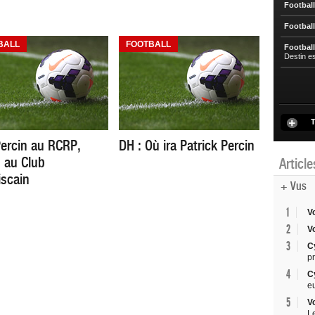
Football
Football
BALL
FOOTBALL
Football
Destin e
T
Percin au RCRP,
DH : Où ira Patrick Percin
n au Club
Articl
iscain
+ Vus
1
V
2
V
3
C
p
4
C
e
5
V
L