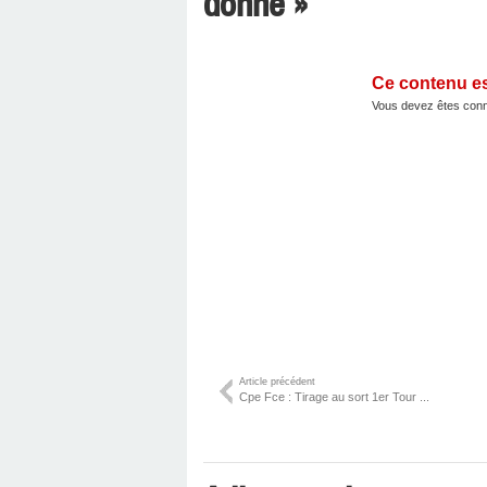
donné »
Ce contenu e
Vous devez êtes conn
Article précédent
Cpe Fce : Tirage au sort 1er Tour ...