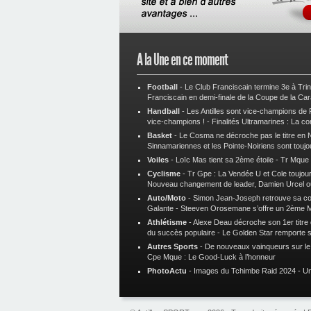
A la Une en ce moment
Football
-
Le Club Franciscain termine 3e à Tri
Franciscain en demi-finale de la Coupe de la Ca
Handball
-
Les Antilles sont vice-champions de
vice-champions !
-
Finalités Ultramarines : La co
Basket
-
Le Cosma ne décroche pas le titre en N
Sinnamariennes et les Pointe-Noiriens sont toujo
Voiles
-
Loïc Mas tient sa 2ème étoile
-
Tr Mque :
Cyclisme
-
Tr Gpe : La Vendée U et Cole toujours
Nouveau changement de leader, Damien Urcel o
Auto/Moto
-
Simon Jean-Joseph retrouve sa 
Galante
-
Steeven Orosemane s’offre un 2ème 
Athlétisme
-
Alexe Deau décroche son 1er titre
du succès populaire
-
Le Golden Star remporte 
Autres Sports
-
De nouveaux vainqueurs sur le t
Cpe Mque : Le Good-Luck à l’honneur
PhotoActu
-
Images du Tchimbe Raid 2024
-
Un