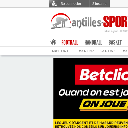
Se connecter
S'inscrire
Mise à jour - 08/08
.
FOOTBALL
HANDBALL
BASKET
Rslt R1 971
Rslt R1 972
Clt R1 972
Rslt