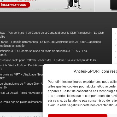
nidad
-
Pas de finale ni de Coupe de la Concacaf pour le Club Franciscain
-
Le Club
raïbe
 France
-
Finalités ultramarines : Le MEG de Martinique et la JTR de Guadeloupe,
mpétition est lancée
ationale 3
-
Le Cosma se hisse en finale de Nationale 3 !
-
TAG : Les
urs là
 Victoire finale pour Cottrell / Leader Mat
-
Tr Mque : La loi et l’esprit de la loi !
 à la fête !
-
Tr Gpe : Doublé vendéen sur l’étape des Mamelles
-
Tr Gpe :
ut
Antilles-SPORT.com respe
couronne au MRT
-
L’équipage Nègre – Gérard remporte le 9e rallye du Pays Marie-
MRT !
Pour offrir les meilleures expériences, nous util
 de championne de France élite
-
Un semi marathon sous le signe de la chaleur et
telles que les cookies pour stocker et/ou accéde
son 5k
appareils. Le fait de consentir à ces technologies
rail La D’Kalé
-
Trois nouveaux et un habitué au palmarès du Trail des Trésors
-
des données telles que le comportement de navi
sur ce site. Le fait de ne pas consentir ou de re
e Poule des As pleine d’émotions !
-
Images de la Woulib 113 X-Trem
avoir un effet négatif sur certaines caractéristique