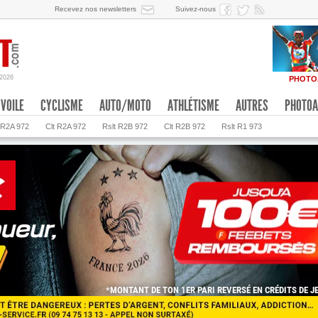
Recevez nos newsletters
Suivez-nous
/2026
PHOTO
VOILE
CYCLISME
AUTO/MOTO
ATHLÉTISME
AUTRES
PHOTOA
 R2A 972
Clt R2A 972
Rslt R2B 972
Clt R2B 972
Rslt R1 973