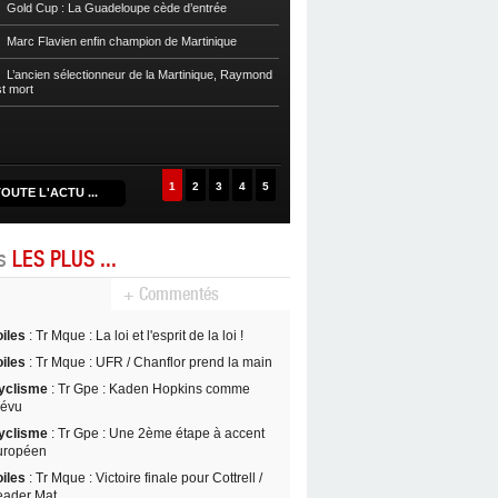
Gold Cup : La Guadeloupe cède d’entrée
Football
Cpe Mque : Le RC Saint-Jos
Marc Flavien enfin champion de Martinique
Franciscain en finale
L’ancien sélectionneur de la Martinique, Raymond
Football
L’US Robert retrouve la Ré
st mort
1
2
3
4
5
OUTE L'ACTU ...
es
LES PLUS ...
+ Commentés
oiles
: Tr Mque : La loi et l'esprit de la loi !
oiles
: Tr Mque : UFR / Chanflor prend la main
yclisme
: Tr Gpe : Kaden Hopkins comme
révu
yclisme
: Tr Gpe : Une 2ème étape à accent
uropéen
oiles
: Tr Mque : Victoire finale pour Cottrell /
eader Mat