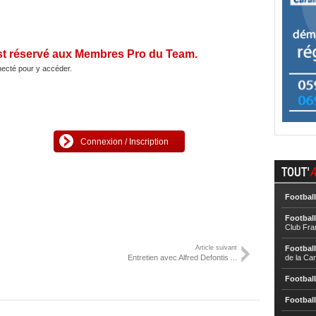
st réservé aux Membres Pro du Team.
ecté pour y accéder.
Connexion / Inscription
TOUT'
A
Football
Football
Club Fra
Article suivant
Football
Entretien avec Alfred Defontis ...
de la Ca
Football
Football