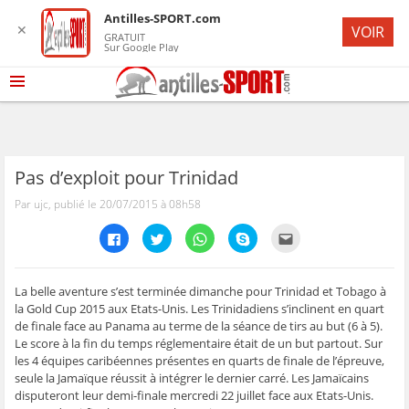
Antilles-SPORT.com
✕
VOIR
GRATUIT
Sur Google Play
Pas d’exploit pour Trinidad
Par ujc, publié le 20/07/2015 à 08h58
C
C
C
C
C
l
l
l
l
l
i
i
i
i
i
q
q
q
q
q
u
u
u
u
u
e
e
e
e
e
La belle aventure s’est terminée dimanche pour Trinidad et Tobago à
z
z
z
z
z
la Gold Cup 2015 aux Etats-Unis. Les Trinidadiens s’inclinent en quart
p
p
p
p
p
o
o
o
o
o
de finale face au Panama au terme de la séance de tirs au but (6 à 5).
u
u
u
u
u
Le score à la fin du temps réglementaire était de un but partout. Sur
r
r
r
r
r
p
p
p
p
e
les 4 équipes caribéennes présentes en quarts de finale de l’épreuve,
a
a
a
a
n
r
r
r
r
v
seule la Jamaïque réussit à intégrer le dernier carré. Les Jamaïcains
t
t
t
t
o
disputeront leur demi-finale mercredi 22 juillet face aux Etats-Unis.
a
a
a
a
y