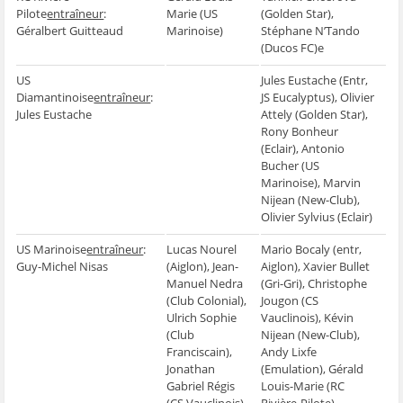
Pilote
entraîneur
:
Marie (US
(Golden Star),
Géralbert Guitteaud
Marinoise)
Stéphane N’Tando
(Ducos FC)e
US
Jules Eustache (Entr,
Diamantinoise
entraîneur
:
JS Eucalyptus), Olivier
Jules Eustache
Attely (Golden Star),
Rony Bonheur
(Eclair), Antonio
Bucher (US
Marinoise), Marvin
Nijean (New-Club),
Olivier Sylvius (Eclair)
US Marinoise
entraîneur
:
Lucas Nourel
Mario Bocaly (entr,
Guy-Michel Nisas
(Aiglon), Jean-
Aiglon), Xavier Bullet
Manuel Nedra
(Gri-Gri), Christophe
(Club Colonial),
Jougon (CS
Ulrich Sophie
Vauclinois), Kévin
(Club
Nijean (New-Club),
Franciscain),
Andy Lixfe
Jonathan
(Emulation), Gérald
Gabriel Régis
Louis-Marie (RC
(CS Vauclinois),
Rivière-Pilote)