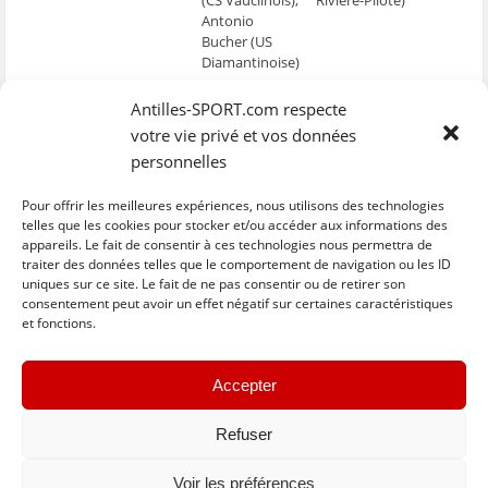
Antonio
Bucher (US
Diamantinoise)
U.S Robert
entraîneur
:
Daniel Fortune
Ulrick Cilis (Aiglon),
Antilles-SPORT.com respecte
Louis Marianne
(Golden Lion),
Claude Hubert
votre vie privé et vos données
Uly Jésoph
(Golden Lion),
personnelles
(New-Club)
Jonathan Limery
(Gauloise), Grégory
Losat (AS Morne-
Pour offrir les meilleures expériences, nous utilisons des technologies
des-Esses)
telles que les cookies pour stocker et/ou accéder aux informations des
appareils. Le fait de consentir à ces technologies nous permettra de
traiter des données telles que le comportement de navigation ou les ID
uniques sur ce site. Le fait de ne pas consentir ou de retirer son
C
C
C
C
C
l
l
l
l
l
consentement peut avoir un effet négatif sur certaines caractéristiques
i
i
i
i
i
et fonctions.
q
q
q
q
q
u
u
u
u
u
e
e
e
e
e
z
z
z
z
z
« Previous
Next »
p
p
p
p
p
Accepter
o
o
o
o
o
u
u
u
u
u
r
r
r
r
r
p
p
p
p
e
Refuser
a
a
a
a
n
r
r
r
r
v
t
t
t
t
o
Voir les préférences
a
a
a
a
y