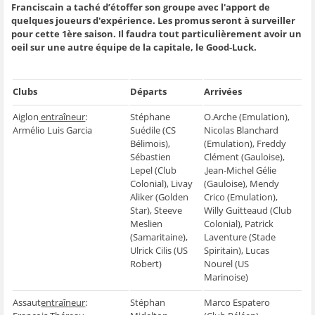
t
t
t
t
o
Franciscain a taché d’étoffer son groupe avec l'apport de
a
a
a
a
y
g
g
g
g
e
quelques joueurs d'expérience. Les promus seront à surveiller
e
e
e
e
r
pour cette 1ère saison. Il faudra tout particulièrement avoir un
r
r
r
r
p
s
s
s
s
a
oeil sur une autre équipe de la capitale, le Good-Luck.
u
u
u
u
r
r
r
r
r
e
F
T
W
S
-
a
w
h
k
m
c
i
a
y
a
Clubs
Départs
Arrivées
e
t
t
p
i
b
t
s
e
l
o
e
A
(
à
Aiglon
entraîneur
:
Stéphane
O.Arche (Emulation),
o
r
p
o
u
k
(
p
u
n
Armélio Luis Garcia
Suédile (CS
Nicolas Blanchard
(
o
(
v
a
Bélimois),
(Emulation), Freddy
o
u
o
r
m
u
v
u
e
i
Sébastien
Clément (Gauloise),
v
r
v
d
(
Lepel (Club
.Jean-Michel Gélie
r
e
r
a
o
e
d
e
n
u
Colonial), Livay
(Gauloise), Mendy
d
a
d
s
v
a
n
a
u
r
Aliker (Golden
Crico (Emulation),
n
s
n
n
e
Star), Steeve
Willy Guitteaud (Club
s
u
s
e
d
u
n
u
n
a
Meslien
Colonial), Patrick
n
e
n
o
n
(Samaritaine),
Laventure (Stade
e
n
e
u
s
n
o
n
v
u
Ulrick Cilis (US
Spiritain), Lucas
o
u
o
e
n
Robert)
Nourel (US
u
v
u
l
e
v
e
v
l
n
Marinoise)
e
l
e
e
o
l
l
l
f
u
l
e
l
e
v
Assaut
entraîneur
:
Stéphan
Marco Espatero
e
f
e
n
e
f
e
f
ê
l