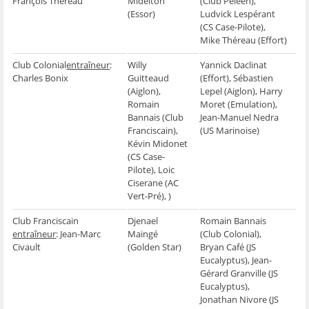
François Théreau
Midelton
(Club Péléen),
e
n
e
t
l
(Essor)
Ludvick Lespérant
n
ê
n
r
e
ê
t
ê
e
f
(CS Case-Pilote),
t
r
t
)
e
Mike Théreau (Effort)
r
e
r
n
e
)
e
ê
)
)
t
Club Colonial
entraîneur
:
Willy
Yannick Daclinat
r
e
Charles Bonix
Guitteaud
(Effort), Sébastien
)
(Aiglon),
Lepel (Aiglon), Harry
Romain
Moret (Emulation),
Bannais (Club
Jean-Manuel Nedra
Franciscain),
(US Marinoise)
Kévin Midonet
(CS Case-
Pilote), Loic
Ciserane (AC
Vert-Pré), )
Club Franciscain
Djenael
Romain Bannais
entraîneur
: Jean-Marc
Maingé
(Club Colonial),
Civault
(Golden Star)
Bryan Café (JS
Eucalyptus), Jean-
Gérard Granville (JS
Eucalyptus),
Jonathan Nivore (JS