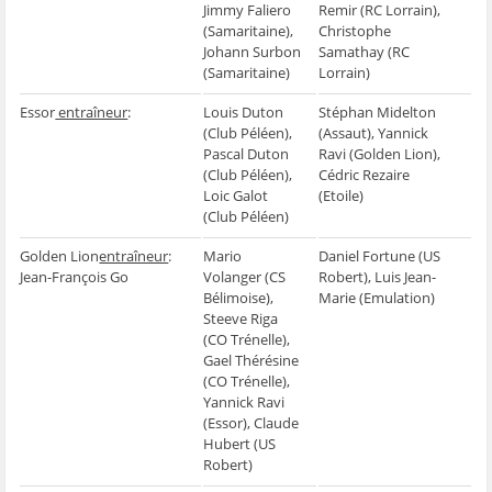
Jimmy Faliero
Remir (RC Lorrain),
(Samaritaine),
Christophe
Johann Surbon
Samathay (RC
(Samaritaine)
Lorrain)
Essor
entraîneur
:
Louis Duton
Stéphan Midelton
(Club Péléen),
(Assaut), Yannick
Pascal Duton
Ravi (Golden Lion),
(Club Péléen),
Cédric Rezaire
Loic Galot
(Etoile)
(Club Péléen)
Golden Lion
entraîneur
:
Mario
Daniel Fortune (US
Jean-François Go
Volanger (CS
Robert), Luis Jean-
Bélimoise),
Marie (Emulation)
Steeve Riga
(CO Trénelle),
Gael Thérésine
(CO Trénelle),
Yannick Ravi
(Essor), Claude
Hubert (US
Robert)