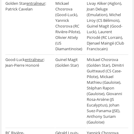
Golden Star
entraîneur
:
Mickael
Livay Aliker (Aiglon),
Patrick Cavelan
Chosrova
Joan Deluge
(Good-Luck),
(Emulation), Michel
Yannick
Liroy (CS Bélimois),
Chosrova (RC
Guinel Magit (Good-
Rivière-Pilote),
Luck), Laurent
Olivier Attely
Picrodé (RC Lorrain),
(US
Djenael Maingé (Club
Diamantinoise)
Franciscain)
Good-Luck
entraîneur
:
Guinel Magit
Mickael Chosrova
Jean-Pierre Honoré
(Golden Star)
(Golden Star), Dimitri
Guitteaud (CS Case-
Pilote), Mickael
Mathieu (Gauloise),
Stéphan Rapon
(Gauloise), Giovanni
Rosa-Arsène (JS
Eucalyptus), Johan
Suez-Panama (JSE),
Anthony Suriam
(Gauloise)
RC Rivière-
Gérald Louis-
Yannick Chosrova