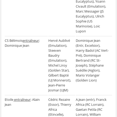
Eucalyptus), Yoann
Civault (Emulation),
Marc Messager (JS
Eucalyptus), Ulrich
Sophie (US
Marinoise), Loic
Lupon
CS Bélimois
entraîneur
:
Hervé Aublivé
Dominique Jean
Dominique Jean
(Emulation),
(Entr, Excelsior),
Steeven
Harry Badol (AC Vert-
Baudry
Pré), Dominique
(Emulation),
Bertrand (RC St-
Michel Liroy
Joseph), Stéphane
(Golden Star),
Suédile (Aiglon),
Gilbert Bapté
Mario Volanger
(UJ Monnerot),
(Golden Lion)
Jean-Pierre
Josmar (UJM)
Etoile
entraîneur
: Alain
Cédric Rezaire
A.Jean (entr), Franck
Jean
(Essor), Thierry
Africa (RC Lorrain),
Africa
Gaetan Petila (RC
(Etincelle),
Lorrain), William