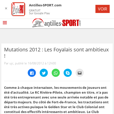
Antilles-SPORT.com
✕
VOIR
GRATUIT
Sur Google Play
Mutations 2012 : Les Foyalais sont ambitieux
!
Par ujc, publié le 16/08/2012 à 12h00
C
C
C
C
C
l
l
l
l
l
i
i
i
i
i
q
q
q
q
q
u
u
u
u
u
e
e
e
e
e
Comme à chaque intersaison, les mouvements de joueurs ont
z
z
z
z
z
été d'actualité. Le RC Rivière-Pilote, champion en titre, n'a pas
p
p
p
p
p
o
o
o
o
o
été très entreprenant avec une seule arrivée notable et pas de
u
u
u
u
u
départs majeurs. Du côté de Fort-de-France, les tractations ont
r
r
r
r
r
p
p
p
p
e
été très actives puisque le Golden Star et le Club Colonial ont
a
a
a
a
n
r
r
r
r
v
constitué des effectifs intéressants et ambitieux. Le Club