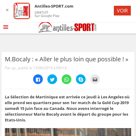
Antilles-SPORT.com
✕
VOIR
GRATUIT
Sur Google Play
M.Bocaly : « Aller le plus loin que possible ! »
Par ujc, publié le 13/06/2019 à 09h16
C
C
C
C
C
l
l
l
l
l
i
i
i
i
i
q
q
q
q
q
u
u
u
u
u
e
e
e
e
e
La Sélection de Martinique est arrivée ce jeudi à Los Angeles où
z
z
z
z
z
elle prend ses quartiers pour son 1er match de la Gold Cup 2019
p
p
p
p
p
o
o
o
o
o
samedi 15 juin face au Canada. Nous avons interrogé le
u
u
u
u
u
sélectionneur Mario Bocaly avant le départ du groupe pour les
r
r
r
r
r
p
p
p
p
e
Etats-Unis.
a
a
a
a
n
r
r
r
r
v
t
t
t
t
o
a
a
a
a
y