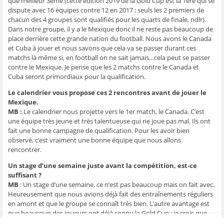
que meilleur 3ème (cette édition 2019 de la Gold Cup est la 1ère qui se
ê
t
ê
e
f
dispute avec 16 équipes contre 12 en 2017 ; seuls les 2 premiers de
t
r
t
)
e
r
e
r
n
chacun des 4 groupes sont qualifiés pour les quarts de finale, ndlr).
e
)
e
ê
Dans notre groupe, il y a le Mexique donc il ne reste pas beaucoup de
)
)
t
r
place derrière cette grande nation du football. Nous avons le Canada
e
)
et Cuba à jouer et nous savons que cela va se passer durant ces
matchs là même si, en football on ne sait jamais…cela peut se passer
contre le Mexique. Je pense que les 2 matchs contre le Canada et
Cuba seront primordiaux pour la qualification.
Le calendrier vous propose ces 2 rencontres avant de jouer le
Mexique.
MB :
Le calendrier nous projette vers le 1er match, le Canada. C’est
une équipe très jeune et très talentueuse qui ne joue pas mal. Ils ont
fait une bonne campagne de qualification. Pour les avoir bien
observé, c’est vraiment une bonne équipe que nous allons
rencontrer.
Un stage d’une semaine juste avant la compétition, est-ce
suffisant ?
MB
: Un stage d’une semaine, ce n’est pas beaucoup mais on fait avec.
Heureusement que nous avions déjà fait des entraînements réguliers
en amont et que le groupe se connaît très bien. L’autre avantage est
que beaucoup des joueurs ont déjà connu la Gold Cup ; je crois que
cela est très important. Nous allons pouvoir passer cet aspect affectif