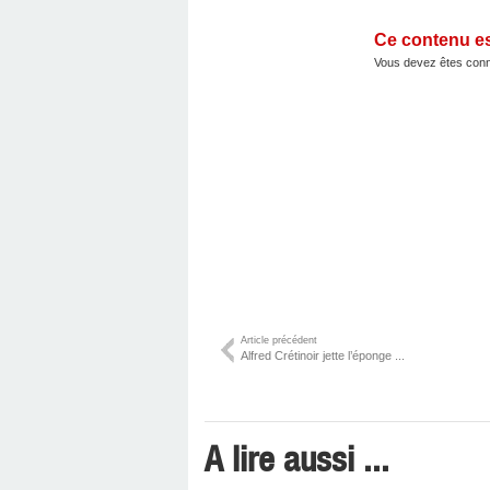
Ce contenu e
Vous devez êtes conn
Article précédent
Alfred Crétinoir jette l’éponge ...
A lire aussi ...