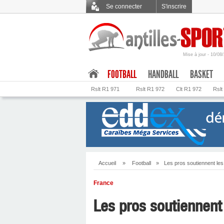
Se connecter
S'inscrire
Mise à jour - 10/08
.
FOOTBALL
HANDBALL
BASKET
Rslt R1 971
Rslt R1 972
Clt R1 972
Rslt
Accueil
»
Football
»
Les pros soutiennent les
France
Les pros soutiennent 