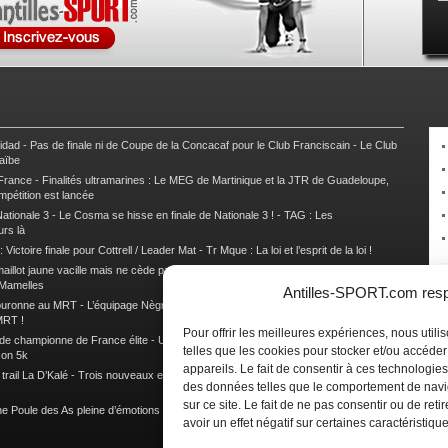
nidad
-
Pas de finale ni de Coupe de la Concacaf pour le Club Franciscain
-
Le Club
raïbe
 France
-
Finalités ultramarines : Le MEG de Martinique et la JTR de Guadeloupe,
mpétition est lancée
ationale 3
-
Le Cosma se hisse en finale de Nationale 3 !
-
TAG : Les
urs là
 Victoire finale pour Cottrell / Leader Mat
-
Tr Mque : La loi et l’esprit de la loi !
illot jaune vacille mais ne cède pas
-
Tr Gpe : La Vendée U et Cole toujours à la
 Mamelles
Antilles-SPORT.com respe
couronne au MRT
-
L’équipage Nègre – Gérard remporte le 9e rallye du Pays Marie-
MRT !
Pour offrir les meilleures expériences, nous util
 de championne de France élite
-
Un semi marathon sous le signe de la chaleur et
telles que les cookies pour stocker et/ou accéde
son 5k
appareils. Le fait de consentir à ces technologies
rail La D’Kalé
-
Trois nouveaux et un habitué au palmarès du Trail des Trésors
-
des données telles que le comportement de navi
sur ce site. Le fait de ne pas consentir ou de re
e Poule des As pleine d’émotions !
-
Images de la Woulib 113 X-Trem
avoir un effet négatif sur certaines caractéristique