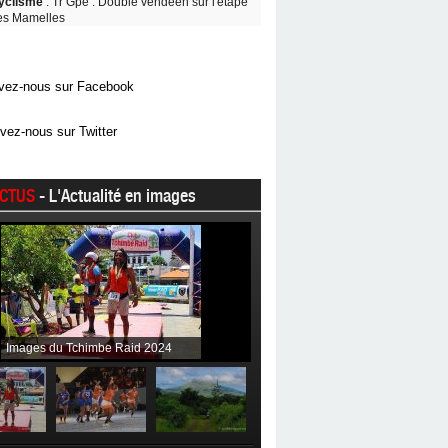
yclisme
: Tr Gpe : Doublé vendéen sur l'étape
es Mamelles
vez-nous sur Facebook
vez-nous sur Twitter
CTUS
- L'Actualité en images
Images du Tchimbe Raid 2024