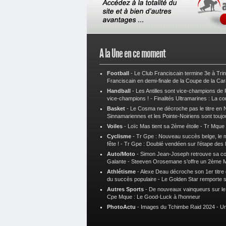
A la Une en ce moment
Football
-
Le Club Franciscain termine 3e à Tri
Franciscain en demi-finale de la Coupe de la Ca
Handball
-
Les Antilles sont vice-champions de
vice-champions !
-
Finalités Ultramarines : La co
Basket
-
Le Cosma ne décroche pas le titre en N
Sinnamariennes et les Pointe-Noiriens sont toujo
Voiles
-
Loïc Mas tient sa 2ème étoile
-
Tr Mque :
Cyclisme
-
Tr Gpe : Nouveau succès belge, le ma
fête !
-
Tr Gpe : Doublé vendéen sur l’étape des
Auto/Moto
-
Simon Jean-Joseph retrouve sa 
Galante
-
Steeven Orosemane s’offre un 2ème 
Athlétisme
-
Alexe Deau décroche son 1er titre
du succès populaire
-
Le Golden Star remporte 
Autres Sports
-
De nouveaux vainqueurs sur le t
Cpe Mque : Le Good-Luck à l’honneur
PhotoActu
-
Images du Tchimbe Raid 2024
-
Un