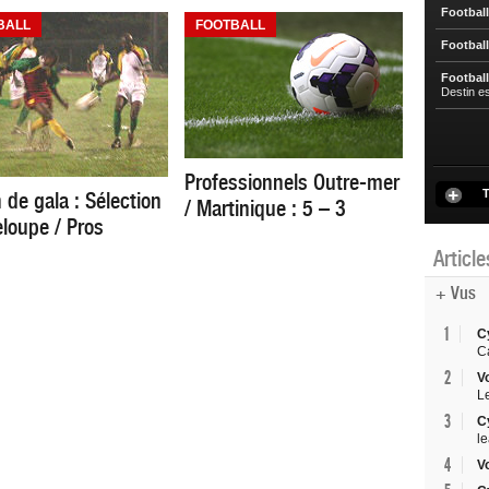
Football
BALL
FOOTBALL
Football
Football
Destin e
Professionnels Outre-mer
T
 de gala : Sélection
/ Martinique : 5 – 3
loupe / Pros
Articl
+ Vus
1
C
C
2
V
L
3
C
l
4
V