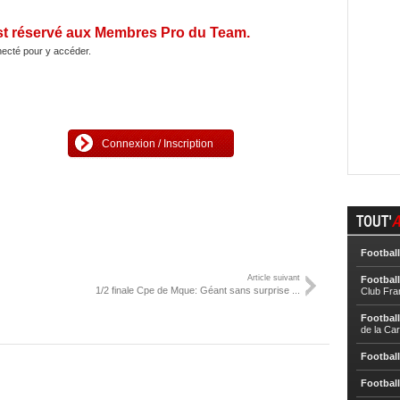
st réservé aux Membres Pro du Team.
ecté pour y accéder.
Connexion / Inscription
TOUT'
A
Football
Article suivant
Football
1/2 finale Cpe de Mque: Géant sans surprise ...
Club Fra
Football
de la Ca
Football
Football