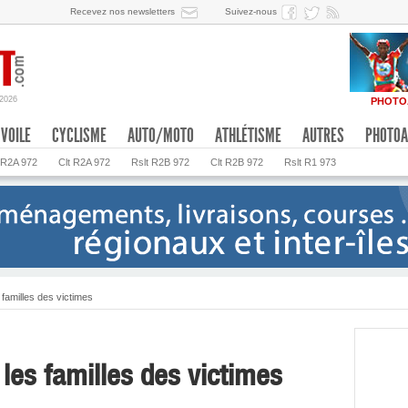
Recevez nos newsletters
Suivez-nous
/2026
PHOTO
VOILE
CYCLISME
AUTO/MOTO
ATHLÉTISME
AUTRES
PHOTOA
 R2A 972
Clt R2A 972
Rslt R2B 972
Clt R2B 972
Rslt R1 973
 familles des victimes
les familles des victimes