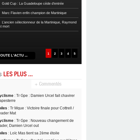
Gold Cup : La Guadeloupe cède d’entrée
Football
Cpe Mque : Le RC Saint-Jos
Marc Flavien enfin champion de Martinique
Franciscain en finale
L’ancien sélectionneur de la Martinique, Raymond
Football
L’US Robert retrouve la Ré
st mort
1
2
3
4
5
OUTE L'ACTU ...
es
LES PLUS ...
+ Commentés
yclisme
: Tr Gpe : Damien Urcel fait chavirer
apesterre
oiles
: Tr Mque : Victoire finale pour Cottrell /
eader Mat
yclisme
: Tr Gpe : Nouveau changement de
eader, Damien Urcel out
oiles
: Loïc Mas tient sa 2ème étoile