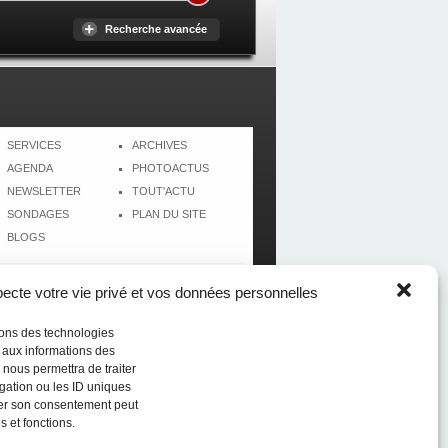
Recherche avancée
SERVICES
ARCHIVES
AGENDA
PHOTOACTUS
NEWSLETTER
TOUT'ACTU
SONDAGES
PLAN DU SITE
BLOGS
cte votre vie privé et vos données personnelles
isons des technologies
r aux informations des
 nous permettra de traiter
gation ou les ID uniques
tirer son consentement peut
s et fonctions.