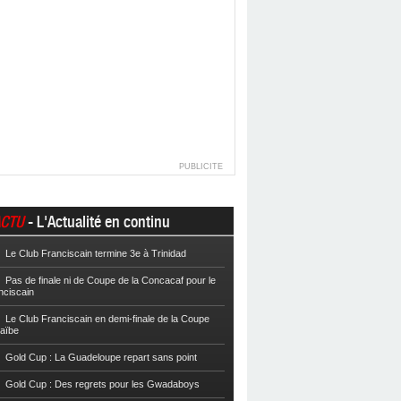
PUBLICITE
CTU
- L'Actualité en continu
Le Club Franciscain termine 3e à Trinidad
Football
Cpe VYV : Les Martiniquais 
Pas de finale ni de Coupe de la Concacaf pour le
Football
Cpe VYV : L’AS Gosier et le
nciscain
Football
La Coupe de Martinique dor
Le Club Franciscain en demi-finale de la Coupe
raïbe
Football
Reg 2 : L’AS Morne-des-Es
l’Inter Sainte-Anne, champion
Gold Cup : La Guadeloupe repart sans point
Football
Reg 1 972 : Le CS Case-Pilo
Gold Cup : Des regrets pour les Gwadaboys
Football
Reg 1 972 : Le RC Saint-J