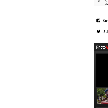
5
C
d
Sui
Sui
Photo
A