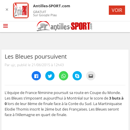
Antilles-SPORT.com
✕
VOIR
GRATUIT
Sur Google Play
Les Bleues poursuivent
Par ujc, publié le 21/06/2015 à 12h43
C
C
C
C
C
l
l
l
l
l
i
i
i
i
i
q
q
q
q
q
u
u
u
u
u
e
e
e
e
e
L’équipe de France féminine poursuit sa route en Coupe du Monde.
z
z
z
z
z
Les Bleues s’imposent aujourd’hui à Montréal sur le score de
3 buts à
p
p
p
p
p
o
o
o
o
o
0
lors de leur 8ème de finale face à la Corée du Sud. La Martiniquaise
u
u
u
u
u
Elodie Thomis inscrit le 2ème but des Françaises. Les Bleues seront
r
r
r
r
r
p
p
p
p
e
face à l’Allemagne en quart de finale.
a
a
a
a
n
r
r
r
r
v
t
t
t
t
o
a
a
a
a
y