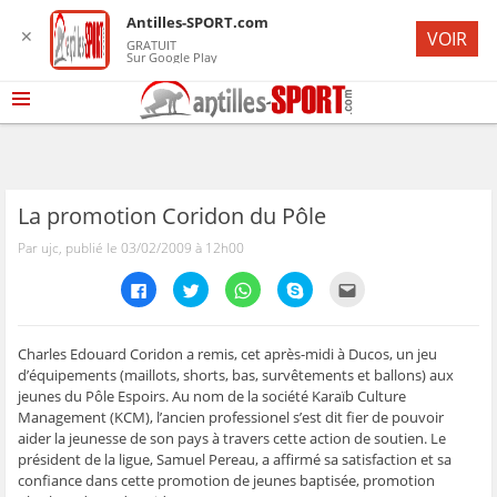
Antilles-SPORT.com
✕
VOIR
GRATUIT
Sur Google Play
La promotion Coridon du Pôle
Par ujc, publié le 03/02/2009 à 12h00
C
C
C
C
C
l
l
l
l
l
i
i
i
i
i
q
q
q
q
q
u
u
u
u
u
e
e
e
e
e
Charles Edouard Coridon a remis, cet après-midi à Ducos, un jeu
z
z
z
z
z
d’équipements (maillots, shorts, bas, survêtements et ballons) aux
p
p
p
p
p
o
o
o
o
o
jeunes du Pôle Espoirs. Au nom de la société Karaïb Culture
u
u
u
u
u
Management (KCM), l’ancien professionel s’est dit fier de pouvoir
r
r
r
r
r
p
p
p
p
e
aider la jeunesse de son pays à travers cette action de soutien. Le
a
a
a
a
n
r
r
r
r
v
président de la ligue, Samuel Pereau, a affirmé sa satisfaction et sa
t
t
t
t
o
confiance dans cette promotion de jeunes baptisée, promotion
a
a
a
a
y