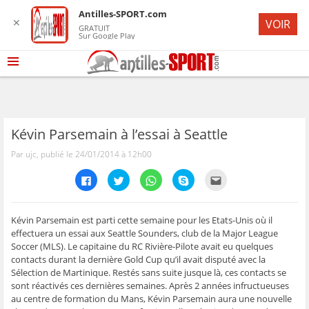
Antilles-SPORT.com
✕
VOIR
GRATUIT
Sur Google Play
Kévin Parsemain à l’essai à Seattle
Par ujc, publié le 24/01/2014 à 12h00
C
C
C
C
C
l
l
l
l
l
i
i
i
i
i
q
q
q
q
q
u
u
u
u
u
e
e
e
e
e
Kévin Parsemain est parti cette semaine pour les Etats-Unis où il
z
z
z
z
z
effectuera un essai aux Seattle Sounders, club de la Major League
p
p
p
p
p
o
o
o
o
o
Soccer (MLS). Le capitaine du RC Rivière-Pilote avait eu quelques
u
u
u
u
u
contacts durant la dernière Gold Cup qu’il avait disputé avec la
r
r
r
r
r
p
p
p
p
e
Sélection de Martinique. Restés sans suite jusque là, ces contacts se
a
a
a
a
n
r
r
r
r
v
sont réactivés ces dernières semaines. Après 2 années infructueuses
t
t
t
t
o
au centre de formation du Mans, Kévin Parsemain aura une nouvelle
a
a
a
a
y