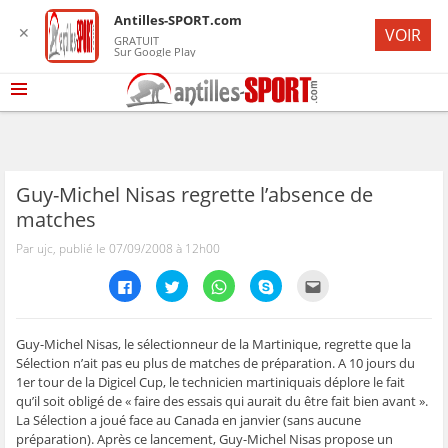
Antilles-SPORT.com
✕
VOIR
GRATUIT
Sur Google Play
Guy-Michel Nisas regrette l’absence de
matches
Par ujc, publié le 07/09/2008 à 12h00
C
C
C
C
C
l
l
l
l
l
i
i
i
i
i
q
q
q
q
q
u
u
u
u
u
e
e
e
e
e
Guy-Michel Nisas, le sélectionneur de la Martinique, regrette que la
z
z
z
z
z
Sélection n’ait pas eu plus de matches de préparation. A 10 jours du
p
p
p
p
p
o
o
o
o
o
1er tour de la Digicel Cup, le technicien martiniquais déplore le fait
u
u
u
u
u
qu’il soit obligé de « faire des essais qui aurait du être fait bien avant ».
r
r
r
r
r
p
p
p
p
e
La Sélection a joué face au Canada en janvier (sans aucune
a
a
a
a
n
r
r
r
r
v
préparation). Après ce lancement, Guy-Michel Nisas propose un